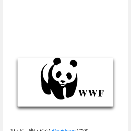
まいど、酔いどれ(
@yoidoreo
)です。