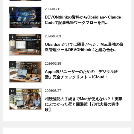
2026/03/11
7
DEVONthinkの資料からObsidianへClaude
Codeで記事執筆ワークフローを自...
2026/03/09
8
Obsidianだけでは限界だった、Mac最強の資
料管理ツールDEVONthink 4と組み合わ...
2026/03/28
9
Apple製品ユーザーのための「デジタル終
活」完全チェックリスト – iCloud・...
2026/03/27
10
相続登記の手続きでMacが使えない？！実際
にぶつかった壁と回避策【70代夫婦の実体
験】