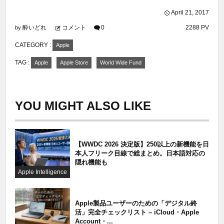
April
21
,
2017
酔いどれ
コメント
0
2288 PV
by
CATEGORY :
Apple
TAG :
Apple
Apple Store
World Wide Fund
YOU MIGHT ALSO LIKE
【WWDC 2026 決定版】250以上の新機能を日
本人フリーク目線で総まとめ。日本語対応の
隠れ機能も
Apple Intelligence
Apple製品ユーザーのための「デジタル終
活」完全チェックリスト – iCloud・Apple
Account・...