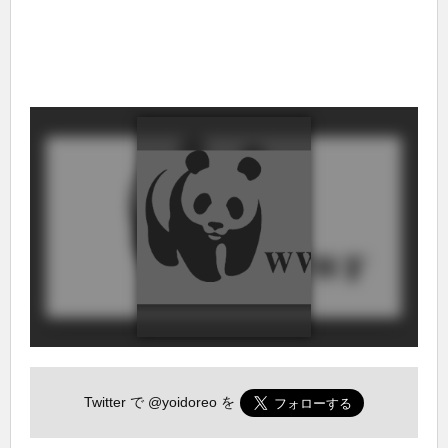
Twitter で
@yoidoreo
を