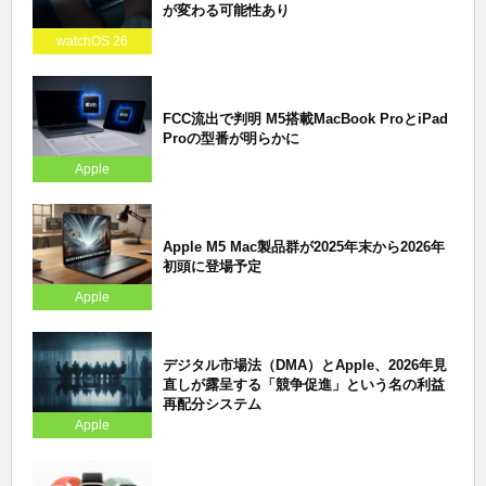
が変わる可能性あり
watchOS 26
FCC流出で判明 M5搭載MacBook ProとiPad
Proの型番が明らかに
Apple
Apple M5 Mac製品群が2025年末から2026年
初頭に登場予定
Apple
デジタル市場法（DMA）とApple、2026年見
直しが露呈する「競争促進」という名の利益
再配分システム
Apple