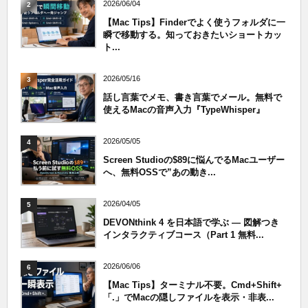
2026/06/04
2
【Mac Tips】Finderでよく使うフォルダに一
瞬で移動する。知っておきたいショートカッ
ト...
2026/05/16
3
話し言葉でメモ、書き言葉でメール。無料で
使えるMacの音声入力『TypeWhisper』
2026/05/05
4
Screen Studioの$89に悩んでるMacユーザー
へ、無料OSSで”あの動き...
2026/04/05
5
DEVONthink 4 を日本語で学ぶ — 図解つき
インタラクティブコース（Part 1 無料...
2026/06/06
6
【Mac Tips】ターミナル不要。Cmd+Shift+
「.」でMacの隠しファイルを表示・非表...