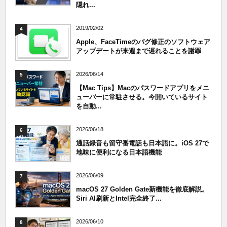
隠れ...
2019/02/02
4
Apple、FaceTimeのバグ修正のソフトウェア
アップデートが来週まで遅れることを謝罪
2026/06/14
5
【Mac Tips】Macのパスワードアプリをメニ
ューバーに常駐させる。今開いているサイト
を自動...
2026/06/18
6
通話録音も留守番電話も日本語に。iOS 27で
地味に便利になる日本語機能
2026/06/09
7
macOS 27 Golden Gate新機能を徹底解説。
Siri AI刷新とIntel完全終了...
2026/06/10
8