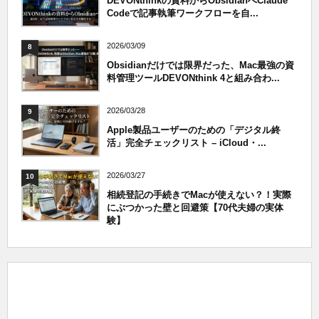
DEVONthinkの資料からObsidianへClaude
Codeで記事執筆ワークフローを自...
2026/03/09
8
Obsidianだけでは限界だった、Mac最強の資
料管理ツールDEVONthink 4と組み合わ...
2026/03/28
9
Apple製品ユーザーのための「デジタル終
活」完全チェックリスト – iCloud・...
2026/03/27
10
相続登記の手続きでMacが使えない？！実際
にぶつかった壁と回避策【70代夫婦の実体
験】