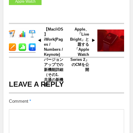
Apple Watch
【Mac/iOS
Apple、
】
「Live
iWork(Pag
Bright」と
es /
題する
Numbers /
「Apple
Keynote)
Watch
バージョン
Series 2」
アップでの
のCMを公
新機能詳細
開
（その1.
共通の新機
LEAVE A REPLY
能）
Comment
*