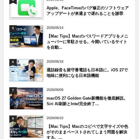
Apple、FaceTimeのバグ修正のソフトウェア
アップデートが来週まで遅れることを謝罪
2026/06/14
5
【Mac Tips】Macのパスワードアプリをメニ
ューバーに常駐させる。今開いているサイト
を自動...
2026/06/18
6
通話録音も留守番電話も日本語に。iOS 27で
地味に便利になる日本語機能
2026/06/09
7
macOS 27 Golden Gate新機能を徹底解説。
Siri AI刷新とIntel完全終了...
2026/06/10
8
【Mac Tips】Macのコピペで文字サイズや色
がそのままペーストされてしまう問題を解決
する。...