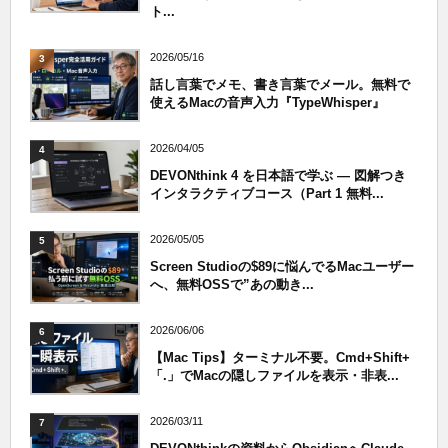
ト...
2026/05/16
3
話し言葉でメモ、書き言葉でメール。無料で
使えるMacの音声入力『TypeWhisper』
2026/04/05
4
DEVONthink 4 を日本語で学ぶ — 図解つき
インタラクティブコース（Part 1 無料...
2026/05/05
5
Screen Studioの$89に悩んでるMacユーザー
へ、無料OSSで”あの動き...
2026/06/06
6
【Mac Tips】ターミナル不要。Cmd+Shift+
「.」でMacの隠しファイルを表示・非表...
2026/03/11
7