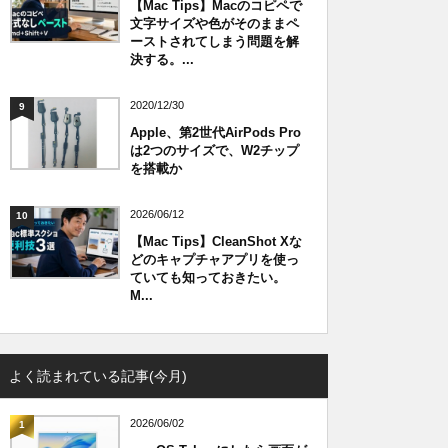
【Mac Tips】Macのコピペで
文字サイズや色がそのままペ
ーストされてしまう問題を解
決する。...
2020/12/30
9
Apple、第2世代AirPods Pro
は2つのサイズで、W2チップ
を搭載か
2026/06/12
10
【Mac Tips】CleanShot Xな
どのキャプチャアプリを使っ
ていても知っておきたい。
M...
よく読まれている記事(今月)
2026/06/02
1