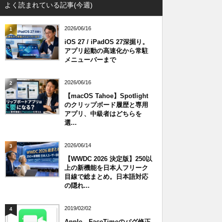
よく読まれている記事(今週)
2026/06/16
1
iOS 27 / iPadOS 27深掘り。
アプリ起動の高速化から常駐
メニューバーまで
2026/06/16
2
【macOS Tahoe】Spotlight
のクリップボード履歴と専用
アプリ、中級者はどちらを
選...
2026/06/14
3
【WWDC 2026 決定版】250以
上の新機能を日本人フリーク
目線で総まとめ。日本語対応
の隠れ...
2019/02/02
4
Apple、FaceTimeのバグ修正