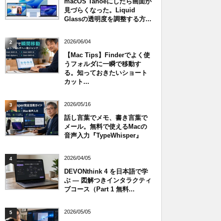
macOS Tahoeにしたら画面が
見づらくなった。Liquid
Glassの透明度を調整する方...
2026/06/04
2
【Mac Tips】Finderでよく使
うフォルダに一瞬で移動す
る。知っておきたいショート
カット...
2026/05/16
3
話し言葉でメモ、書き言葉で
メール。無料で使えるMacの
音声入力『TypeWhisper』
2026/04/05
4
DEVONthink 4 を日本語で学
ぶ — 図解つきインタラクティ
ブコース（Part 1 無料...
2026/05/05
5