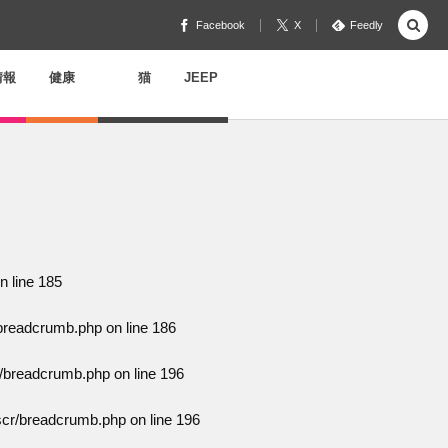
Facebook
X
Feedly
情報
健康
猫
JEEP
n line
185
/breadcrumb.php
on line
186
r/breadcrumb.php
on line
196
scr/breadcrumb.php
on line
196