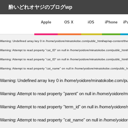
酔いどれオヤジのブログwp
Apple
OS X
iOS
iPhone
iP
Warning
: Undefined array key 0 in
/home/yoidore/minatokobe.com/public_html/wp/wp-content/the
Warning
: Attempt to read property "cat_ID" on null in
/home/yoidore/minatokobe.com/public_html/
Warning
: Attempt to read property "cat_ID" on null in
/home/yoidore/minatokobe.com/public_html/
Warning
: Attempt to read property "cat_name" on null in
/home/yoidore/minatokobe.com/public_ht
Warning
: Undefined array key 0 in
/home/yoidore/minatokobe.com/pu
Warning
: Attempt to read property "parent" on null in
/home/yoidore/m
Warning
: Attempt to read property "term_id" on null in
/home/yoidore/
Warning
: Attempt to read property "cat_name" on null in
/home/yoidor