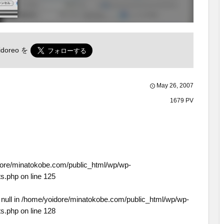
doreo
を
May
26
,
2007
1679 PV
ore/minatokobe.com/public_html/wp/wp-
ts.php
on line
125
null in
/home/yoidore/minatokobe.com/public_html/wp/wp-
ts.php
on line
128