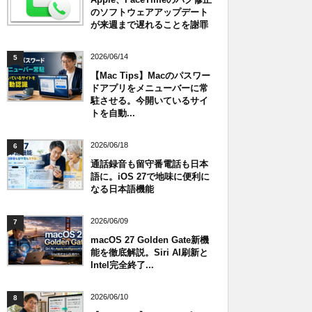
のソフトウェアアップデート
が来週まで遅れることを謝罪
2026/06/14
5
【Mac Tips】Macのパスワー
ドアプリをメニューバーに常
駐させる。今開いているサイ
トを自動...
2026/06/18
6
通話録音も留守番電話も日本
語に。iOS 27で地味に便利に
なる日本語機能
2026/06/09
7
macOS 27 Golden Gate新機
能を徹底解説。Siri AI刷新と
Intel完全終了...
2026/06/10
8