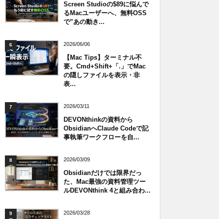
Screen Studioの$89に悩んで
るMacユーザーへ、無料OSS
で”あの動き...
2026/06/06
6
【Mac Tips】ターミナル不
要。Cmd+Shift+「.」でMac
の隠しファイルを表示・非
表...
2026/03/11
7
DEVONthinkの資料から
ObsidianへClaude Codeで記
事執筆ワークフローを自...
2026/03/09
8
Obsidianだけでは限界だっ
た、Mac最強の資料管理ツー
ルDEVONthink 4と組み合わ...
2026/03/28
9