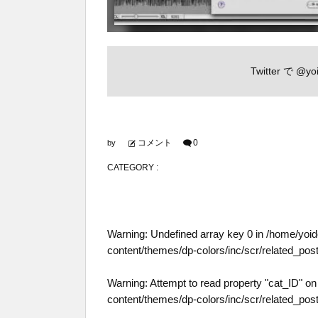
Twitter で
@yoi
コメント
0
by
CATEGORY :
Warning
: Undefined array key 0 in
/home/yoid
content/themes/dp-colors/inc/scr/related_pos
Warning
: Attempt to read property "cat_ID" on 
content/themes/dp-colors/inc/scr/related_pos