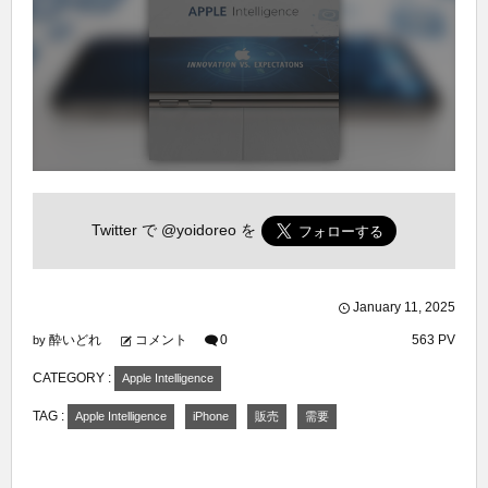
Twitter で
@yoidoreo
を
January
11
,
2025
酔いどれ
コメント
0
563 PV
by
CATEGORY :
Apple Intelligence
TAG :
Apple Intelligence
iPhone
販売
需要