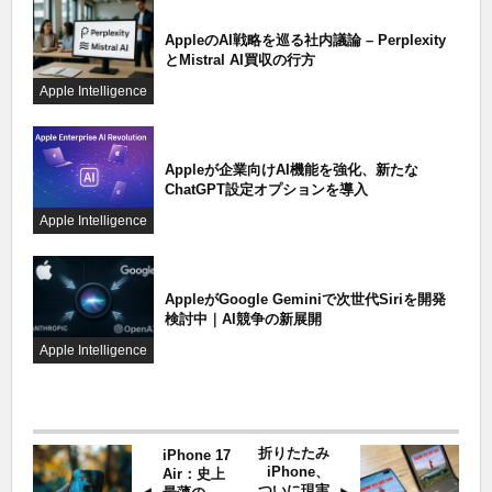
AppleのAI戦略を巡る社内議論 – Perplexity
とMistral AI買収の行方
Apple Intelligence
Appleが企業向けAI機能を強化、新たな
ChatGPT設定オプションを導入
Apple Intelligence
AppleがGoogle Geminiで次世代Siriを開発
検討中｜AI競争の新展開
Apple Intelligence
折りたたみ
iPhone 17
iPhone、
Air：史上
ついに現実