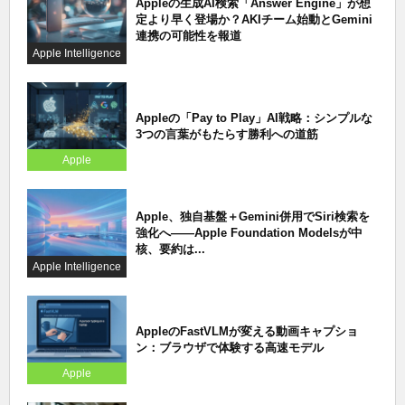
Appleの生成AI検索「Answer Engine」が想
定より早く登場か？AKIチーム始動とGemini
連携の可能性を報道
Apple Intelligence
Appleの「Pay to Play」AI戦略：シンプルな
3つの言葉がもたらす勝利への道筋
Apple
Apple、独自基盤＋Gemini併用でSiri検索を
強化へ——Apple Foundation Modelsが中
核、要約は...
Apple Intelligence
AppleのFastVLMが変える動画キャプショ
ン：ブラウザで体験する高速モデル
Apple