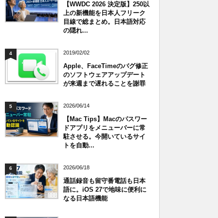
【WWDC 2026 決定版】250以
上の新機能を日本人フリーク
目線で総まとめ。日本語対応
の隠れ...
2019/02/02
4
Apple、FaceTimeのバグ修正
のソフトウェアアップデート
が来週まで遅れることを謝罪
2026/06/14
5
【Mac Tips】Macのパスワー
ドアプリをメニューバーに常
駐させる。今開いているサイ
トを自動...
2026/06/18
6
通話録音も留守番電話も日本
語に。iOS 27で地味に便利に
なる日本語機能