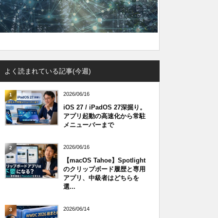
よく読まれている記事(今週)
2026/06/16
1
iOS 27 / iPadOS 27深掘り。
アプリ起動の高速化から常駐
メニューバーまで
2026/06/16
2
【macOS Tahoe】Spotlight
のクリップボード履歴と専用
アプリ、中級者はどちらを
選...
2026/06/14
3