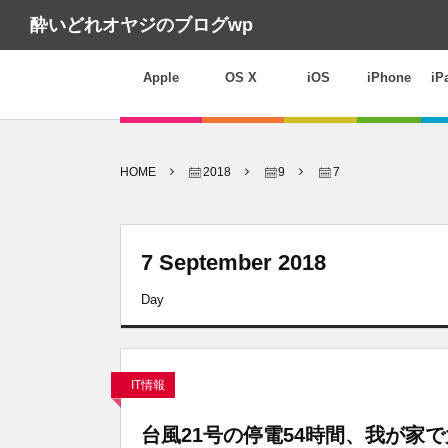
酔いどれオヤジのブログwp
Apple
OS X
iOS
iPhone
iP
HOME
2018
9
7
7 September 2018
Day
IT情報
台風21号の停電54時間、我が家