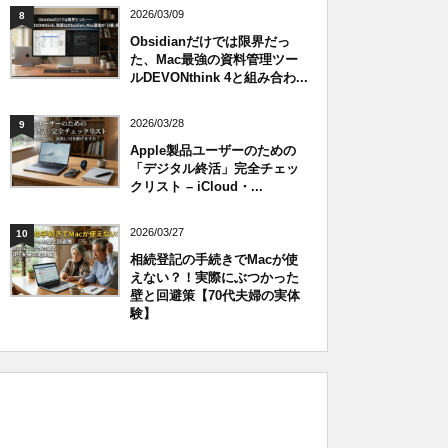
2026/03/09
8
Obsidianだけでは限界だっ
た、Mac最強の資料管理ツー
ルDEVONthink 4と組み合わ...
2026/03/28
9
Apple製品ユーザーのための
「デジタル終活」完全チェッ
クリスト – iCloud・...
2026/03/27
10
相続登記の手続きでMacが使
えない？！実際にぶつかった
壁と回避策【70代夫婦の実体
験】