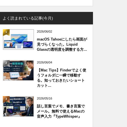
よく読まれている記事(今月)
2026/06/02
1
macOS Tahoeにしたら画面が
見づらくなった。Liquid
Glassの透明度を調整する方...
2026/06/04
2
【Mac Tips】Finderでよく使
うフォルダに一瞬で移動す
る。知っておきたいショート
カット...
2026/05/16
3
話し言葉でメモ、書き言葉で
メール。無料で使えるMacの
音声入力『TypeWhisper』