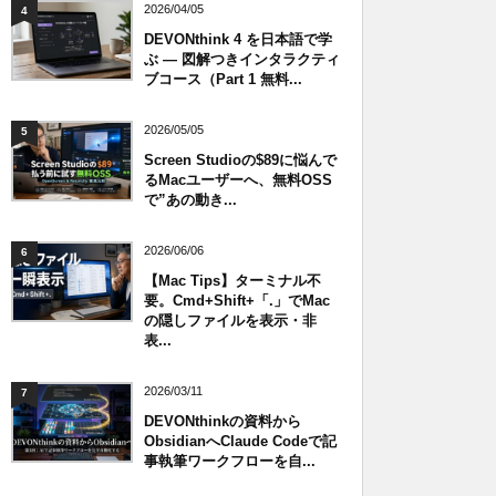
2026/04/05
4
DEVONthink 4 を日本語で学
ぶ — 図解つきインタラクティ
ブコース（Part 1 無料...
2026/05/05
5
Screen Studioの$89に悩んで
るMacユーザーへ、無料OSS
で”あの動き...
2026/06/06
6
【Mac Tips】ターミナル不
要。Cmd+Shift+「.」でMac
の隠しファイルを表示・非
表...
2026/03/11
7
DEVONthinkの資料から
ObsidianへClaude Codeで記
事執筆ワークフローを自...