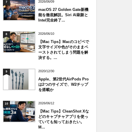
2026/06/09
7
macOS 27 Golden Gate新機
能を徹底解説。Siri AI刷新と
Intel完全終了...
2026/06/10
8
【Mac Tips】Macのコピペで
文字サイズや色がそのままペ
ーストされてしまう問題を解
決する。...
2020/12/30
9
Apple、第2世代AirPods Pro
は2つのサイズで、W2チップ
を搭載か
2026/06/12
10
【Mac Tips】CleanShot Xな
どのキャプチャアプリを使っ
ていても知っておきたい。
M...