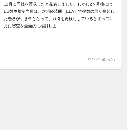
12月に同社を買収したと発表しました、しかし2ヶ月後には
EU競争規制当局は、欧州経済圏（EEA）で複数の国が提起し
た懸念が引き金となって、取引を再検討していると述べて4
月に審査を全面的に検討しま...
1975 PV
酔いどれ