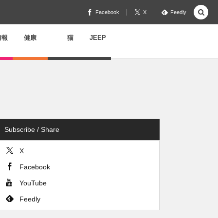
Facebook
X
Feedly
情報
健康
猫
JEEP
Subscribe / Share
X
Facebook
YouTube
Feedly