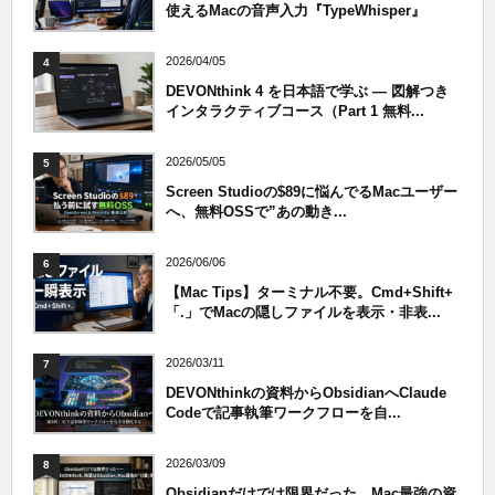
使えるMacの音声入力『TypeWhisper』
2026/04/05
4
DEVONthink 4 を日本語で学ぶ — 図解つき
インタラクティブコース（Part 1 無料...
2026/05/05
5
Screen Studioの$89に悩んでるMacユーザー
へ、無料OSSで”あの動き...
2026/06/06
6
【Mac Tips】ターミナル不要。Cmd+Shift+
「.」でMacの隠しファイルを表示・非表...
2026/03/11
7
DEVONthinkの資料からObsidianへClaude
Codeで記事執筆ワークフローを自...
2026/03/09
8
Obsidianだけでは限界だった、Mac最強の資