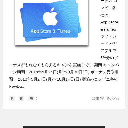
ーナス コ
ンビニ各
社は、
App Store
& iTunes
ギフトカ
ード バリ
アブルで
5%分のボ
ーナスがもれなくもらえるキャンを実施中です 期間 キャンペ
ーン期間：2018年9月24日(月)〜9月30日(日) ボーナス受取期
間： 2018年9月24日(月)〜10月14日(日) 実施のコンビニ各社
NewDa...
0
1945 PV
酔いどれ