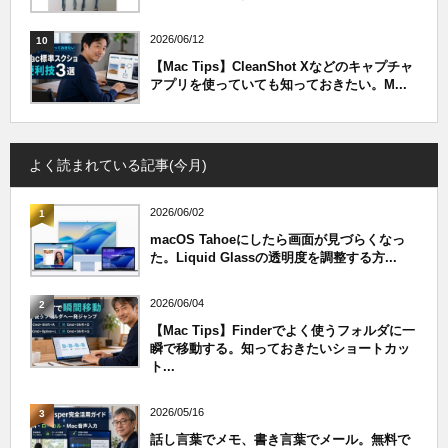
2026/06/12
10
【Mac Tips】CleanShot Xなどのキャプチャ
アプリを使っていても知っておきたい。M...
よく読まれている記事(今月)
2026/06/02
1
macOS Tahoeにしたら画面が見づらくなっ
た。Liquid Glassの透明度を調整する方...
2026/06/04
2
【Mac Tips】Finderでよく使うフォルダに一
瞬で移動する。知っておきたいショートカッ
ト...
2026/05/16
3
話し言葉でメモ、書き言葉でメール。無料で