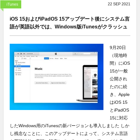
22
SEP
2021
iTunes
iOS 15およびiPadOS 15アップデート後にシステム言
語が英語以外では、Windows版iTunesがクラッシュ
9月20日
（現地時
間）にiOS
15が一般
公開され
たのに続
き、Apple
はiOS 15
とiPadOS
15に対応
したWindows用のiTunesの新バージョンも導入しました しか
し残念なことに、このアップデートによって、システム言語