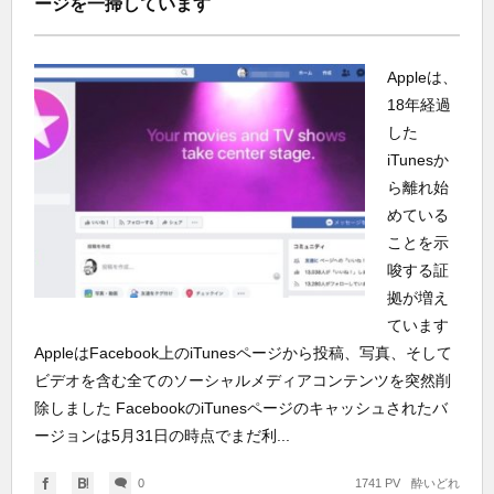
ージを一掃しています
Appleは、
18年経過
した
iTunesか
ら離れ始
めている
ことを示
唆する証
拠が増え
ています
AppleはFacebook上のiTunesページから投稿、写真、そして
ビデオを含む全てのソーシャルメディアコンテンツを突然削
除しました FacebookのiTunesページのキャッシュされたバ
ージョンは5月31日の時点でまだ利...
0
1741 PV
酔いどれ