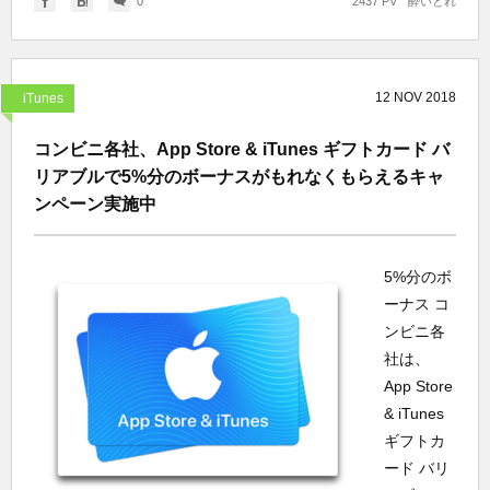
0
2437 PV
酔いどれ
12
NOV
2018
iTunes
コンビニ各社、App Store & iTunes ギフトカード バ
リアブルで5%分のボーナスがもれなくもらえるキャ
ンペーン実施中
5%分のボ
ーナス コ
ンビニ各
社は、
App Store
& iTunes
ギフトカ
ード バリ