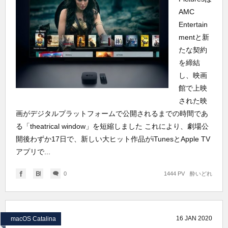
AMC
Entertain
mentと新
たな契約
を締結
し、映画
館で上映
された映
画がデジタルプラットフォームで公開されるまでの時間であ
る「theatrical window」を短縮しました これにより、劇場公
開後わずか17日で、新しい大ヒット作品がiTunesとApple TV
アプリで...
0
1444 PV
酔いどれ
16
JAN
2020
macOS Catalina