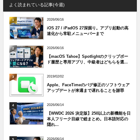
よく読まれている記事(今週)
2026/06/16
1
iOS 27 / iPadOS 27深掘り。アプリ起動の高
速化から常駐メニューバーまで
2026/06/16
2
【macOS Tahoe】Spotlightのクリップボー
ド履歴と専用アプリ、中級者はどちらを選...
2019/02/02
3
Apple、FaceTimeのバグ修正のソフトウェア
アップデートが来週まで遅れることを謝罪
2026/06/14
4
【WWDC 2026 決定版】250以上の新機能を日
本人フリーク目線で総まとめ。日本語対応の
隠れ...
2026/06/14
5