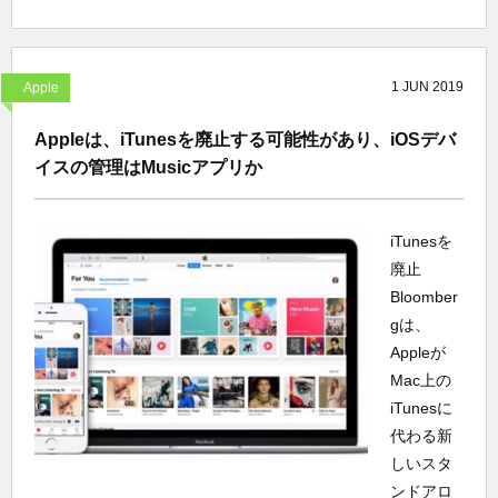
1
JUN
2019
Apple
Appleは、iTunesを廃止する可能性があり、iOSデバ
イスの管理はMusicアプリか
iTunesを
廃止
Bloomber
gは、
Appleが
Mac上の
iTunesに
代わる新
しいスタ
ンドアロ