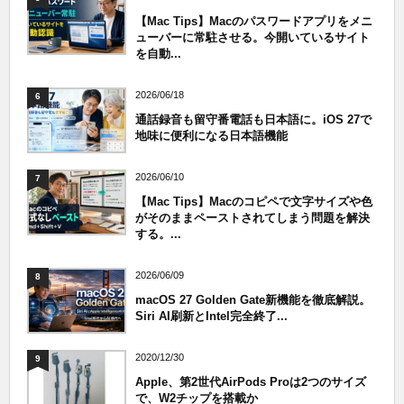
【Mac Tips】Macのパスワードアプリをメニ
ューバーに常駐させる。今開いているサイト
を自動...
2026/06/18
6
通話録音も留守番電話も日本語に。iOS 27で
地味に便利になる日本語機能
2026/06/10
7
【Mac Tips】Macのコピペで文字サイズや色
がそのままペーストされてしまう問題を解決
する。...
2026/06/09
8
macOS 27 Golden Gate新機能を徹底解説。
Siri AI刷新とIntel完全終了...
2020/12/30
9
Apple、第2世代AirPods Proは2つのサイズ
で、W2チップを搭載か