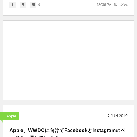
0
18036 PV
酔いどれ
2
JUN
2019
Apple
Apple、WWDCに向けてFacebookとInstagramのペ