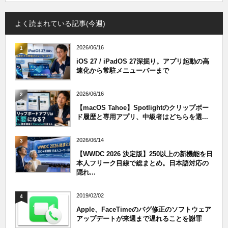
よく読まれている記事(今週)
2026/06/16
1
iOS 27 / iPadOS 27深掘り。アプリ起動の高
速化から常駐メニューバーまで
2026/06/16
2
【macOS Tahoe】Spotlightのクリップボー
ド履歴と専用アプリ、中級者はどちらを選...
2026/06/14
3
【WWDC 2026 決定版】250以上の新機能を日
本人フリーク目線で総まとめ。日本語対応の
隠れ...
2019/02/02
4
Apple、FaceTimeのバグ修正のソフトウェア
アップデートが来週まで遅れることを謝罪