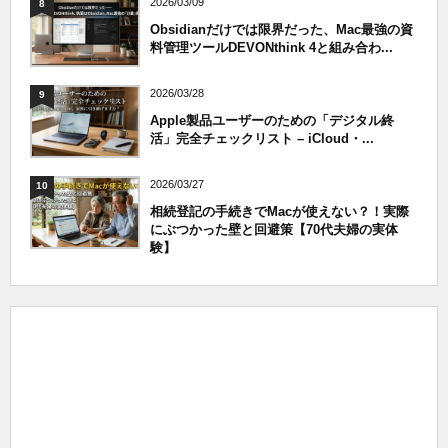
2026/03/09
8
Obsidianだけでは限界だった、Mac最強の資
料管理ツールDEVONthink 4と組み合わ...
2026/03/28
9
Apple製品ユーザーのための「デジタル終
活」完全チェックリスト – iCloud・...
2026/03/27
10
相続登記の手続きでMacが使えない？！実際
にぶつかった壁と回避策【70代夫婦の実体
験】