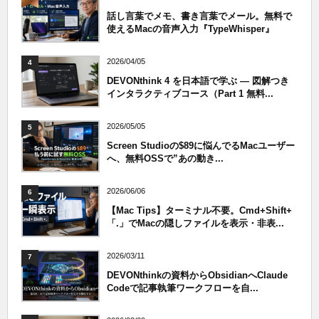
話し言葉でメモ、書き言葉でメール。無料で
使えるMacの音声入力『TypeWhisper』
2026/04/05
4
DEVONthink 4 を日本語で学ぶ — 図解つき
インタラクティブコース（Part 1 無料...
2026/05/05
5
Screen Studioの$89に悩んでるMacユーザー
へ、無料OSSで”あの動き...
2026/06/06
6
【Mac Tips】ターミナル不要。Cmd+Shift+
「.」でMacの隠しファイルを表示・非表...
2026/03/11
7
DEVONthinkの資料からObsidianへClaude
Codeで記事執筆ワークフローを自...