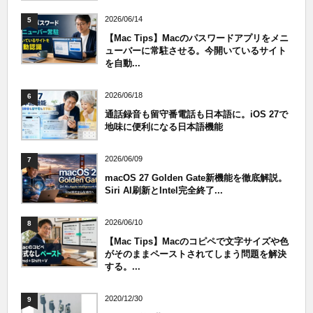
2026/06/14
5
【Mac Tips】Macのパスワードアプリをメニ
ューバーに常駐させる。今開いているサイト
を自動...
2026/06/18
6
通話録音も留守番電話も日本語に。iOS 27で
地味に便利になる日本語機能
2026/06/09
7
macOS 27 Golden Gate新機能を徹底解説。
Siri AI刷新とIntel完全終了...
2026/06/10
8
【Mac Tips】Macのコピペで文字サイズや色
がそのままペーストされてしまう問題を解決
する。...
2020/12/30
9