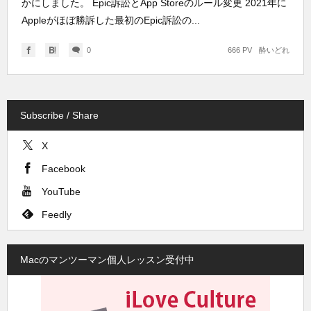
かにしました。 Epic訴訟とApp Storeのルール変更 2021年に
Appleがほぼ勝訴した最初のEpic訴訟の...
0
666 PV
酔いどれ
Subscribe / Share
X
Facebook
YouTube
Feedly
Macのマンツーマン個人レッスン受付中