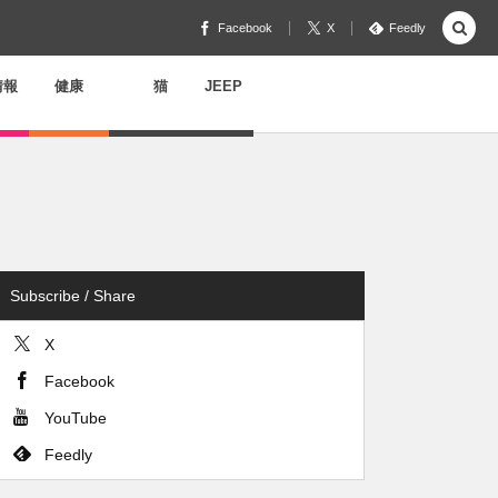
Facebook
X
Feedly
情報
健康
猫
JEEP
Subscribe / Share
X
Facebook
YouTube
Feedly