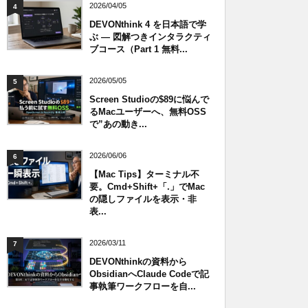
2026/04/05
4
DEVONthink 4 を日本語で学
ぶ — 図解つきインタラクティ
ブコース（Part 1 無料...
2026/05/05
5
Screen Studioの$89に悩んで
るMacユーザーへ、無料OSS
で”あの動き...
2026/06/06
6
【Mac Tips】ターミナル不
要。Cmd+Shift+「.」でMac
の隠しファイルを表示・非
表...
2026/03/11
7
DEVONthinkの資料から
ObsidianへClaude Codeで記
事執筆ワークフローを自...