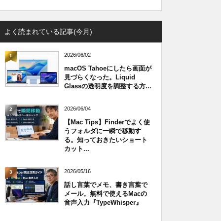
よく読まれている記事(今月)
2026/06/02
1
macOS Tahoeにしたら画面が
見づらくなった。Liquid
Glassの透明度を調整する方...
2026/06/04
2
【Mac Tips】Finderでよく使
うフォルダに一瞬で移動す
る。知っておきたいショート
カット...
2026/05/16
3
話し言葉でメモ、書き言葉で
メール。無料で使えるMacの
音声入力『TypeWhisper』