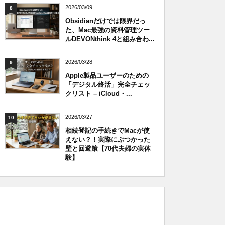
2026/03/09
8
Obsidianだけでは限界だっ
た、Mac最強の資料管理ツー
ルDEVONthink 4と組み合わ...
2026/03/28
9
Apple製品ユーザーのための
「デジタル終活」完全チェッ
クリスト – iCloud・...
2026/03/27
10
相続登記の手続きでMacが使
えない？！実際にぶつかった
壁と回避策【70代夫婦の実体
験】