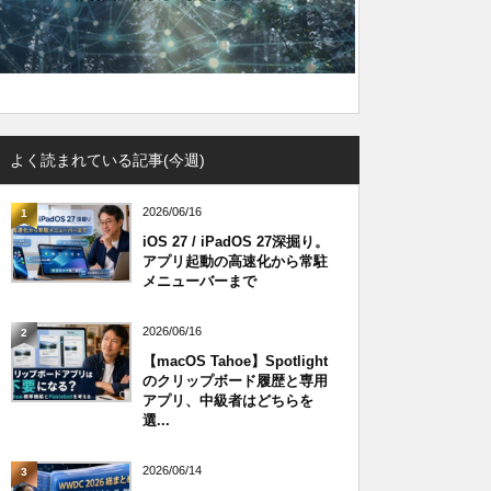
よく読まれている記事(今週)
2026/06/16
1
iOS 27 / iPadOS 27深掘り。
アプリ起動の高速化から常駐
メニューバーまで
2026/06/16
2
【macOS Tahoe】Spotlight
のクリップボード履歴と専用
アプリ、中級者はどちらを
選...
2026/06/14
3