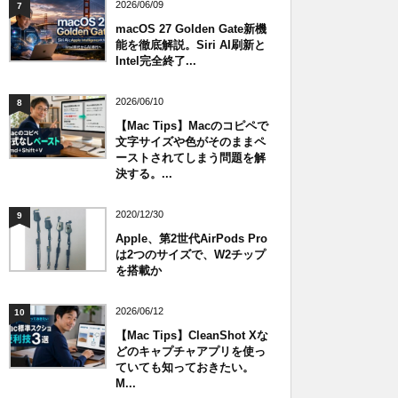
2026/06/09
7
macOS 27 Golden Gate新機
能を徹底解説。Siri AI刷新と
Intel完全終了...
2026/06/10
8
【Mac Tips】Macのコピペで
文字サイズや色がそのままペ
ーストされてしまう問題を解
決する。...
2020/12/30
9
Apple、第2世代AirPods Pro
は2つのサイズで、W2チップ
を搭載か
2026/06/12
10
【Mac Tips】CleanShot Xな
どのキャプチャアプリを使っ
ていても知っておきたい。
M...