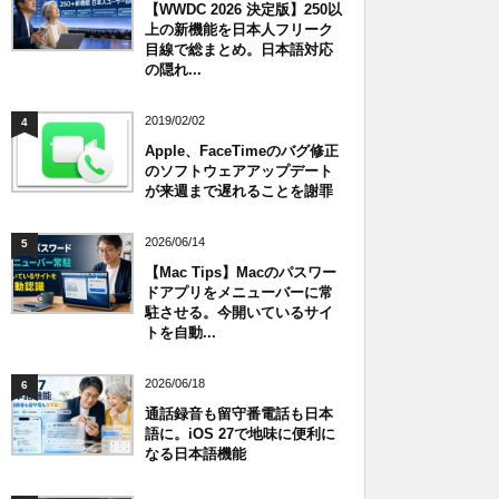
【WWDC 2026 決定版】250以
上の新機能を日本人フリーク
目線で総まとめ。日本語対応
の隠れ...
2019/02/02
4
Apple、FaceTimeのバグ修正
のソフトウェアアップデート
が来週まで遅れることを謝罪
2026/06/14
5
【Mac Tips】Macのパスワー
ドアプリをメニューバーに常
駐させる。今開いているサイ
トを自動...
2026/06/18
6
通話録音も留守番電話も日本
語に。iOS 27で地味に便利に
なる日本語機能