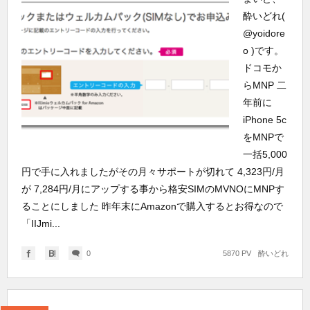
酔いどれ(
@yoidore
o )です。
ドコモか
らMNP 二
年前に
iPhone 5c
をMNPで
一括5,000
円で手に入れましたがその月々サポートが切れて 4,323円/月
が 7,284円/月にアップする事から格安SIMのMVNOにMNPす
ることにしました 昨年末にAmazonで購入するとお得なので
「IIJmi...
0
5870 PV
酔いどれ