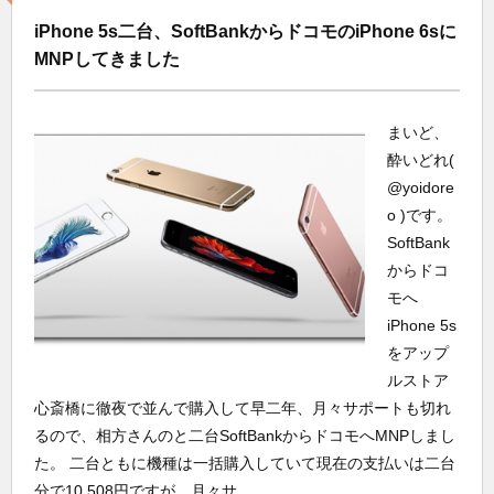
iPhone 5s二台、SoftBankからドコモのiPhone 6sに
MNPしてきました
まいど、
酔いどれ(
@yoidore
o )です。
SoftBank
からドコ
モへ
iPhone 5s
をアップ
ルストア
心斎橋に徹夜で並んで購入して早二年、月々サポートも切れ
るので、相方さんのと二台SoftBankからドコモへMNPしまし
た。 二台ともに機種は一括購入していて現在の支払いは二台
分で10,508円ですが、月々サ...