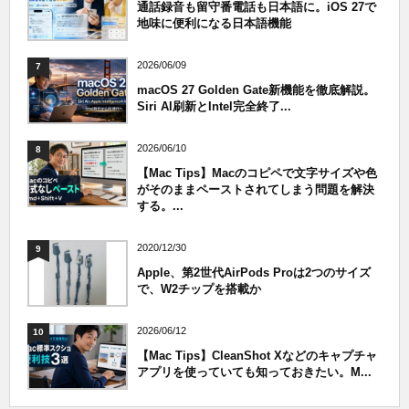
通話録音も留守番電話も日本語に。iOS 27で
地味に便利になる日本語機能
2026/06/09
7
macOS 27 Golden Gate新機能を徹底解説。
Siri AI刷新とIntel完全終了...
2026/06/10
8
【Mac Tips】Macのコピペで文字サイズや色
がそのままペーストされてしまう問題を解決
する。...
2020/12/30
9
Apple、第2世代AirPods Proは2つのサイズ
で、W2チップを搭載か
2026/06/12
10
【Mac Tips】CleanShot Xなどのキャプチャ
アプリを使っていても知っておきたい。M...