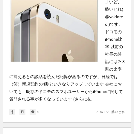
まいど、
酔いどれ(
@yoidore
o )です。
ドコモの
iPhone比
率 以前の
社長の談
話には2~3
割の比率
に抑えるとの談話を読んだ記憶があるのですが、日経では
（笑）新規契約の4割といきなりアップしています 会社にお
いても、既存のドコモのスマホユーザーからiPhoneに関して
質問される事が多くなっています (さらに&...
0
2187 PV
酔いどれ