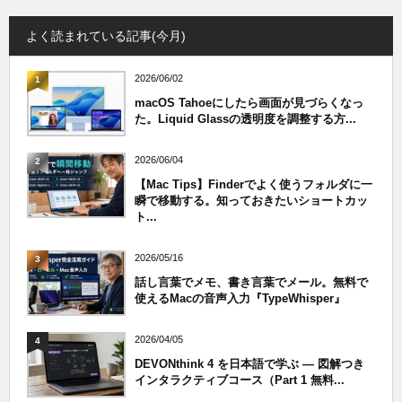
よく読まれている記事(今月)
2026/06/02
1
macOS Tahoeにしたら画面が見づらくなっ
た。Liquid Glassの透明度を調整する方...
2026/06/04
2
【Mac Tips】Finderでよく使うフォルダに一
瞬で移動する。知っておきたいショートカッ
ト...
2026/05/16
3
話し言葉でメモ、書き言葉でメール。無料で
使えるMacの音声入力『TypeWhisper』
2026/04/05
4
DEVONthink 4 を日本語で学ぶ — 図解つき
インタラクティブコース（Part 1 無料...