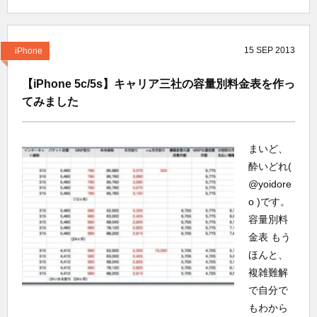
15
SEP
2013
iPhone
【iPhone 5c/5s】キャリア三社の容量別料金表を作っ
てみました
まいど、
酔いどれ(
@yoidore
o )です。
容量別料
金表 もう
ほんと、
複雑難解
で自分で
もわから