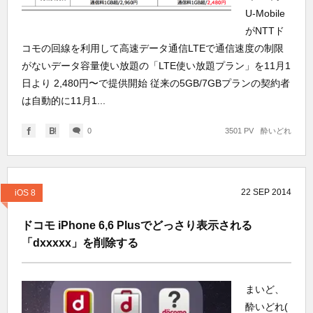
U-Mobile
がNTTド
コモの回線を利用して高速データ通信LTEで通信速度の制限
がないデータ容量使い放題の「LTE使い放題プラン」を11月1
日より 2,480円〜で提供開始 従来の5GB/7GBプランの契約者
は自動的に11月1...
0
3501 PV
酔いどれ
22
SEP
2014
iOS 8
ドコモ iPhone 6,6 Plusでどっさり表示される
「dxxxxx」を削除する
まいど、
酔いどれ(