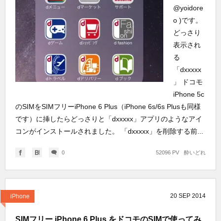
@yoidore
o )です。
どっさり
表示され
る
「dxxxxx
」 ドコモ
iPhone 5c
のSIMをSIMフリーiPhone 6 Plus（iPhone 6s/6s Plusも同様
です）に挿したらどっさりと「dxxxxx」アプリのようなアイ
コンがインストールされました。 「dxxxxx」を削除する前...
0
52096 PV
酔いどれ
20
SEP
2014
iPhone
SIMフリー iPhone 6 Plus をドコモのSIMで使ってみ