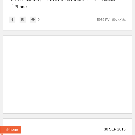
「iPhone...
0
5939 PV
酔いどれ
30
SEP
2015
iPhone