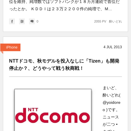
位を維持、純増数ではソフトバンクが１８カ月連続で首位だ
ったとか。 ＫＤＤＩは２３万２２００件の純増で、Ｍ...
0
2055 PV
酔いどれ
4
JUL
2013
iPhone
NTTドコモ、秋モデルを投入なしに「Tizen」も開発
停止か？、どうやって戦う秋商戦！
まいど、
酔いどれ(
@yoidore
o )です。
ニュース
が二つ •