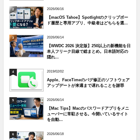
2026/06/16
2
【macOS Tahoe】Spotlightのクリップボー
ド履歴と専用アプリ、中級者はどちらを選...
2026/06/14
3
【WWDC 2026 決定版】250以上の新機能を日
本人フリーク目線で総まとめ。日本語対応の
隠れ...
2019/02/02
4
Apple、FaceTimeのバグ修正のソフトウェア
アップデートが来週まで遅れることを謝罪
2026/06/14
5
【Mac Tips】Macのパスワードアプリをメニ
ューバーに常駐させる。今開いているサイト
を自動...
2026/06/18
6