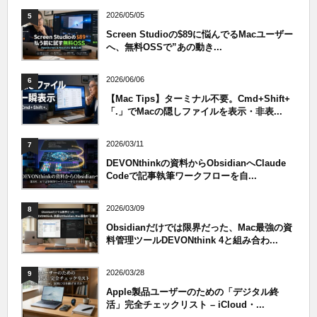
2026/05/05
5
Screen Studioの$89に悩んでるMacユーザー
へ、無料OSSで”あの動き...
2026/06/06
6
【Mac Tips】ターミナル不要。Cmd+Shift+
「.」でMacの隠しファイルを表示・非表...
2026/03/11
7
DEVONthinkの資料からObsidianへClaude
Codeで記事執筆ワークフローを自...
2026/03/09
8
Obsidianだけでは限界だった、Mac最強の資
料管理ツールDEVONthink 4と組み合わ...
2026/03/28
9
Apple製品ユーザーのための「デジタル終
活」完全チェックリスト – iCloud・...