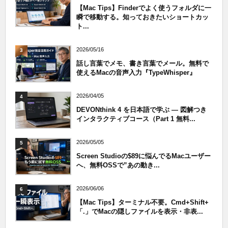
【Mac Tips】Finderでよく使うフォルダに一
瞬で移動する。知っておきたいショートカッ
ト...
2026/05/16
3
話し言葉でメモ、書き言葉でメール。無料で
使えるMacの音声入力『TypeWhisper』
2026/04/05
4
DEVONthink 4 を日本語で学ぶ — 図解つき
インタラクティブコース（Part 1 無料...
2026/05/05
5
Screen Studioの$89に悩んでるMacユーザー
へ、無料OSSで”あの動き...
2026/06/06
6
【Mac Tips】ターミナル不要。Cmd+Shift+
「.」でMacの隠しファイルを表示・非表...