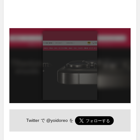
Twitter で
@yoidoreo
を