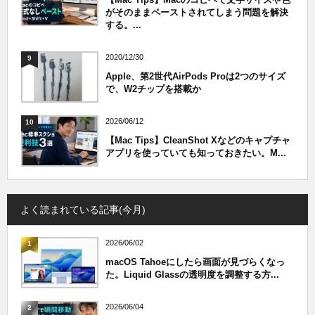
がそのままペーストされてしまう問題を解決
する。...
2020/12/30
9
Apple、第2世代AirPods Proは2つのサイズ
で、W2チップを搭載か
2026/06/12
10
【Mac Tips】CleanShot Xなどのキャプチャ
アプリを使っていても知っておきたい。M...
よく読まれている記事(今月)
2026/06/02
1
macOS Tahoeにしたら画面が見づらくなっ
た。Liquid Glassの透明度を調整する方...
2026/06/04
2