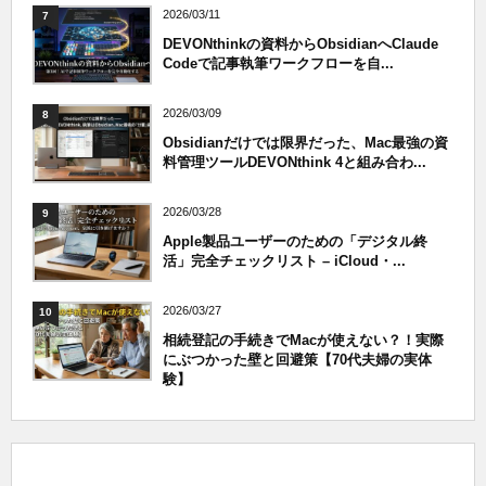
2026/03/11
7
DEVONthinkの資料からObsidianへClaude
Codeで記事執筆ワークフローを自...
2026/03/09
8
Obsidianだけでは限界だった、Mac最強の資
料管理ツールDEVONthink 4と組み合わ...
2026/03/28
9
Apple製品ユーザーのための「デジタル終
活」完全チェックリスト – iCloud・...
2026/03/27
10
相続登記の手続きでMacが使えない？！実際
にぶつかった壁と回避策【70代夫婦の実体
験】