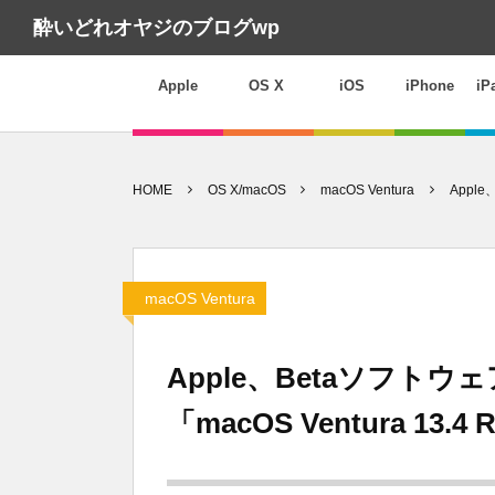
酔いどれオヤジのブログwp
Apple
OS X
iOS
iPhone
iP
HOME
OS X/macOS
macOS Ventura
Appl
macOS Ventura
Apple、Betaソフト
「macOS Ventura 13