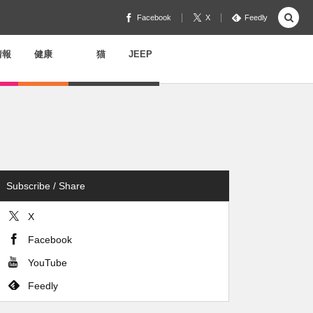
Facebook
X
Feedly
情報
健康
猫
JEEP
Subscribe / Share
X
Facebook
YouTube
Feedly