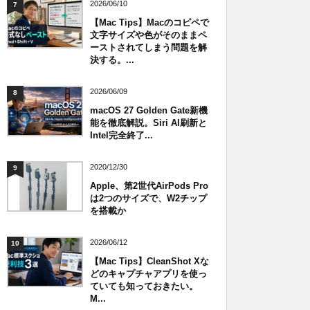
2026/06/10
7
【Mac Tips】Macのコピペで
文字サイズや色がそのままペ
ーストされてしまう問題を解
決する。...
2026/06/09
8
macOS 27 Golden Gate新機
能を徹底解説。Siri AI刷新と
Intel完全終了...
2020/12/30
9
Apple、第2世代AirPods Pro
は2つのサイズで、W2チップ
を搭載か
2026/06/12
10
【Mac Tips】CleanShot Xな
どのキャプチャアプリを使っ
ていても知っておきたい。
M...