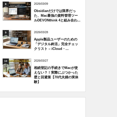
2026/03/09
8
Obsidianだけでは限界だっ
た、Mac最強の資料管理ツー
ルDEVONthink 4と組み合わ...
2026/03/28
9
Apple製品ユーザーのための
「デジタル終活」完全チェッ
クリスト – iCloud・...
2026/03/27
10
相続登記の手続きでMacが使
えない？！実際にぶつかった
壁と回避策【70代夫婦の実体
験】