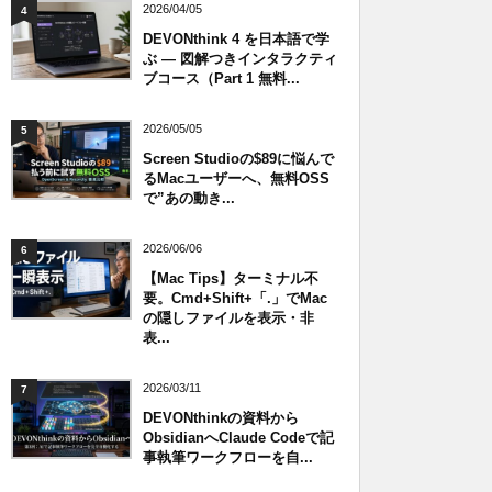
2026/04/05
4
DEVONthink 4 を日本語で学
ぶ — 図解つきインタラクティ
ブコース（Part 1 無料...
2026/05/05
5
Screen Studioの$89に悩んで
るMacユーザーへ、無料OSS
で”あの動き...
2026/06/06
6
【Mac Tips】ターミナル不
要。Cmd+Shift+「.」でMac
の隠しファイルを表示・非
表...
2026/03/11
7
DEVONthinkの資料から
ObsidianへClaude Codeで記
事執筆ワークフローを自...