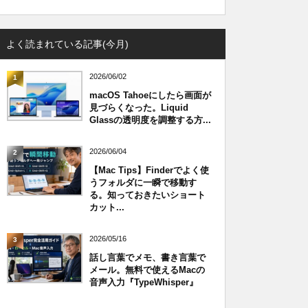
よく読まれている記事(今月)
2026/06/02
1
macOS Tahoeにしたら画面が
見づらくなった。Liquid
Glassの透明度を調整する方...
2026/06/04
2
【Mac Tips】Finderでよく使
うフォルダに一瞬で移動す
る。知っておきたいショート
カット...
2026/05/16
3
話し言葉でメモ、書き言葉で
メール。無料で使えるMacの
音声入力『TypeWhisper』