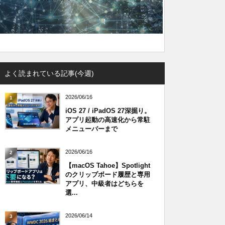
よく読まれている記事(今週)
2026/06/16
1
iOS 27 / iPadOS 27深掘り。
アプリ起動の高速化から常駐
メニューバーまで
2026/06/16
2
【macOS Tahoe】Spotlight
のクリップボード履歴と専用
アプリ、中級者はどちらを
選...
2026/06/14
3