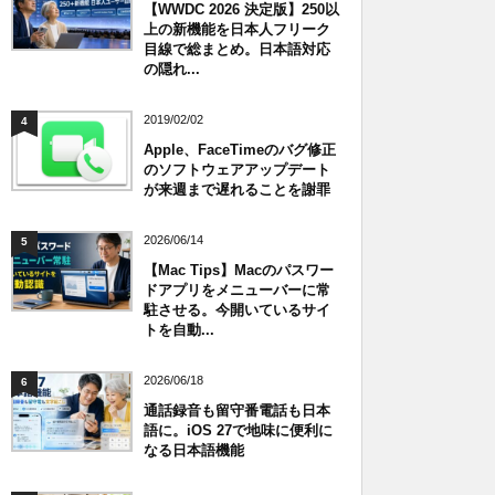
【WWDC 2026 決定版】250以
上の新機能を日本人フリーク
目線で総まとめ。日本語対応
の隠れ...
2019/02/02
4
Apple、FaceTimeのバグ修正
のソフトウェアアップデート
が来週まで遅れることを謝罪
2026/06/14
5
【Mac Tips】Macのパスワー
ドアプリをメニューバーに常
駐させる。今開いているサイ
トを自動...
2026/06/18
6
通話録音も留守番電話も日本
語に。iOS 27で地味に便利に
なる日本語機能