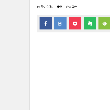
酔いどれ
0
約2分
by