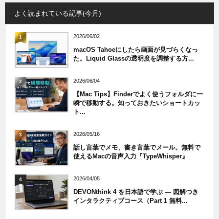
よく読まれている記事(今月)
2026/06/02
1
macOS Tahoeにしたら画面が見づらくなっ
た。Liquid Glassの透明度を調整する方...
2026/06/04
2
【Mac Tips】Finderでよく使うフォルダに一
瞬で移動する。知っておきたいショートカッ
ト...
2026/05/16
3
話し言葉でメモ、書き言葉でメール。無料で
使えるMacの音声入力『TypeWhisper』
2026/04/05
4
DEVONthink 4 を日本語で学ぶ — 図解つき
インタラクティブコース（Part 1 無料...