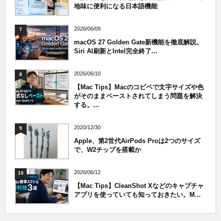
地味に便利になる日本語機能
2026/06/09
7
macOS 27 Golden Gate新機能を徹底解説。
Siri AI刷新とIntel完全終了...
2026/06/10
8
【Mac Tips】Macのコピペで文字サイズや色
がそのままペーストされてしまう問題を解決
する。...
2020/12/30
9
Apple、第2世代AirPods Proは2つのサイズ
で、W2チップを搭載か
2026/06/12
10
【Mac Tips】CleanShot Xなどのキャプチャ
アプリを使っていても知っておきたい。M...