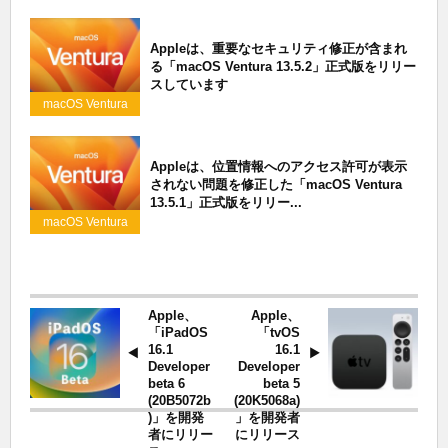
Appleは、重要なセキュリティ修正が含まれ
る「macOS Ventura 13.5.2」正式版をリリー
スしています
macOS Ventura
Appleは、位置情報へのアクセス許可が表示
されない問題を修正した「macOS Ventura
13.5.1」正式版をリリー...
macOS Ventura
Apple、
Apple、
「iPadOS
「tvOS
16.1
16.1
Developer
Developer
beta 6
beta 5
(20B5072b
(20K5068a)
)」を開発
」を開発者
者にリリー
にリリース