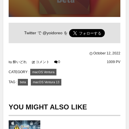
Twitter で
@yoidoreo
を
October
12
,
2022
酔いどれ
コメント
0
1009 PV
by
CATEGORY :
macOS Ventura
TAG :
beta
macOS Ventura 13
YOU MIGHT ALSO LIKE