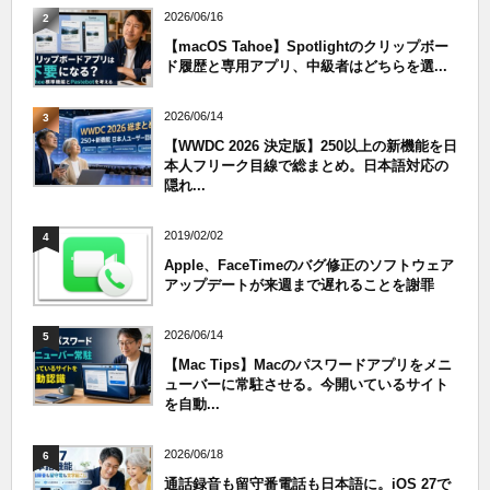
2026/06/16
2
【macOS Tahoe】Spotlightのクリップボー
ド履歴と専用アプリ、中級者はどちらを選...
2026/06/14
3
【WWDC 2026 決定版】250以上の新機能を日
本人フリーク目線で総まとめ。日本語対応の
隠れ...
2019/02/02
4
Apple、FaceTimeのバグ修正のソフトウェア
アップデートが来週まで遅れることを謝罪
2026/06/14
5
【Mac Tips】Macのパスワードアプリをメニ
ューバーに常駐させる。今開いているサイト
を自動...
2026/06/18
6
通話録音も留守番電話も日本語に。iOS 27で