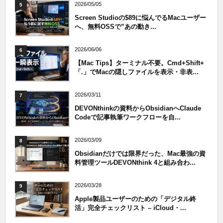
2026/05/05
5
Screen Studioの$89に悩んでるMacユーザー
へ、無料OSSで”あの動き...
2026/06/06
6
【Mac Tips】ターミナル不要。Cmd+Shift+
「.」でMacの隠しファイルを表示・非表...
2026/03/11
7
DEVONthinkの資料からObsidianへClaude
Codeで記事執筆ワークフローを自...
2026/03/09
8
Obsidianだけでは限界だった、Mac最強の資
料管理ツールDEVONthink 4と組み合わ...
2026/03/28
9
Apple製品ユーザーのための「デジタル終
活」完全チェックリスト – iCloud・...