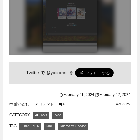
Twitter で
@yoidoreo
を
February
11
,
2024
February
12
,
2024
酔いどれ
コメント
0
4303 PV
by
CATEGORY :
AI Tools
Mac
TAG :
ChatGPT 4
Mac
Microsoft Copilot