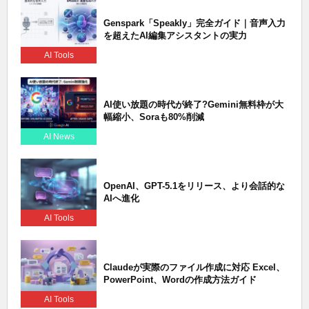
Genspark「Speakly」完全ガイド｜音声入力
を超えたAI編集アシスタントの実力
AI Tools
AI使い放題の時代が終了?Gemini無料枠が大
幅縮小、Soraも80%削減
AI News
OpenAI、GPT-5.1をリリース、より会話的な
AIへ進化
AI Tools
Claudeが実際のファイル作成に対応 Excel、
PowerPoint、Wordの作成方法ガイド
AI Tools