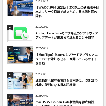
2026/06/14
3
【WWDC 2026 決定版】250以上の新機能を日
本人フリーク目線で総まとめ。日本語対応の
隠れ...
2019/02/02
4
Apple、FaceTimeのバグ修正のソフトウェア
アップデートが来週まで遅れることを謝罪
2026/06/14
5
【Mac Tips】Macのパスワードアプリをメニ
ューバーに常駐させる。今開いているサイト
を自動...
2026/06/18
6
通話録音も留守番電話も日本語に。iOS 27で
地味に便利になる日本語機能
2026/06/09
7
macOS 27 Golden Gate新機能を徹底解説。