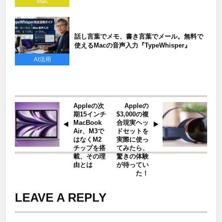
Mac
話し言葉でメモ、書き言葉でメール。無料で
使えるMacの音声入力『TypeWhisper』
AI活用
Appleの次
Appleの
期15インチ
$3,000の複
MacBook
合現実ヘッ
Air、M3で
ドセットを
はなくM2
実際に使っ
チップを搭
てみたら、
載、その理
驚きの体験
由とは
が待ってい
た！
LEAVE A REPLY