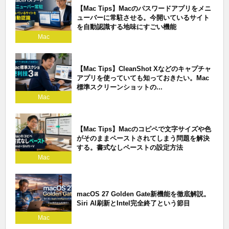
【Mac Tips】Macのパスワードアプリをメニ
ューバーに常駐させる。今開いているサイト
を自動認識する地味にすごい機能
Mac
【Mac Tips】CleanShot Xなどのキャプチャ
アプリを使っていても知っておきたい。Mac
標準スクリーンショットの...
Mac
【Mac Tips】Macのコピペで文字サイズや色
がそのままペーストされてしまう問題を解決
する。書式なしペーストの設定方法
Mac
macOS 27 Golden Gate新機能を徹底解説。
Siri AI刷新とIntel完全終了という節目
Mac