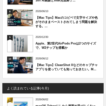
Siri AI刷新とIntel完全終了...
2026/06/10
8
【Mac Tips】Macのコピペで文字サイズや色
がそのままペーストされてしまう問題を解決
する。...
2020/12/30
9
Apple、第2世代AirPods Proは2つのサイズ
で、W2チップを搭載か
2026/06/12
10
【Mac Tips】CleanShot Xなどのキャプチャ
アプリを使っていても知っておきたい。M...
よく読まれている記事(今月)
2026/06/02
1
macOS Tahoeにしたら画面が見づらくなっ