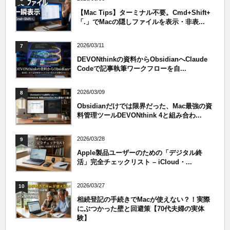
【Mac Tips】ターミナル不要。Cmd+Shift+
「.」でMacの隠しファイルを表示・非表...
2026/03/11
7
DEVONthinkの資料からObsidianへClaude
Codeで記事執筆ワークフローを自...
2026/03/09
8
Obsidianだけでは限界だった、Mac最強の資
料管理ツールDEVONthink 4と組み合わ...
2026/03/28
9
Apple製品ユーザーのための「デジタル終
活」完全チェックリスト – iCloud・...
2026/03/27
10
相続登記の手続きでMacが使えない？！実際
にぶつかった壁と回避策【70代夫婦の実体
験】