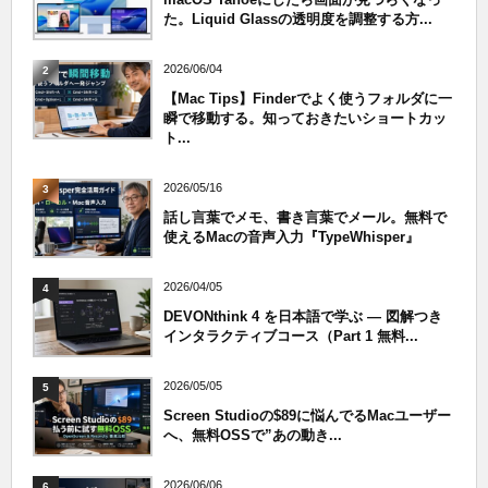
た。Liquid Glassの透明度を調整する方...
2026/06/04
2
【Mac Tips】Finderでよく使うフォルダに一
瞬で移動する。知っておきたいショートカッ
ト...
2026/05/16
3
話し言葉でメモ、書き言葉でメール。無料で
使えるMacの音声入力『TypeWhisper』
2026/04/05
4
DEVONthink 4 を日本語で学ぶ — 図解つき
インタラクティブコース（Part 1 無料...
2026/05/05
5
Screen Studioの$89に悩んでるMacユーザー
へ、無料OSSで”あの動き...
2026/06/06
6