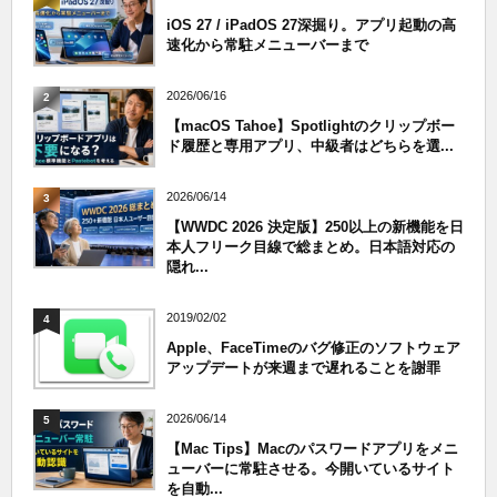
iOS 27 / iPadOS 27深掘り。アプリ起動の高
速化から常駐メニューバーまで
2026/06/16
2
【macOS Tahoe】Spotlightのクリップボー
ド履歴と専用アプリ、中級者はどちらを選...
2026/06/14
3
【WWDC 2026 決定版】250以上の新機能を日
本人フリーク目線で総まとめ。日本語対応の
隠れ...
2019/02/02
4
Apple、FaceTimeのバグ修正のソフトウェア
アップデートが来週まで遅れることを謝罪
2026/06/14
5
【Mac Tips】Macのパスワードアプリをメニ
ューバーに常駐させる。今開いているサイト
を自動...