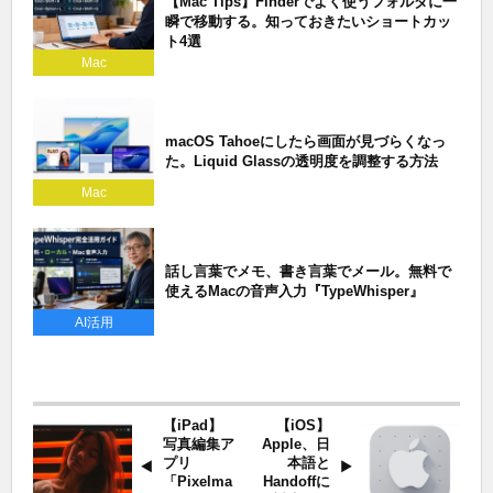
【Mac Tips】Finderでよく使うフォルダに一
瞬で移動する。知っておきたいショートカッ
ト4選
Mac
macOS Tahoeにしたら画面が見づらくなっ
た。Liquid Glassの透明度を調整する方法
Mac
話し言葉でメモ、書き言葉でメール。無料で
使えるMacの音声入力『TypeWhisper』
AI活用
【iPad】
【iOS】
写真編集ア
Apple、日
プリ
本語と
「Pixelma
Handoffに