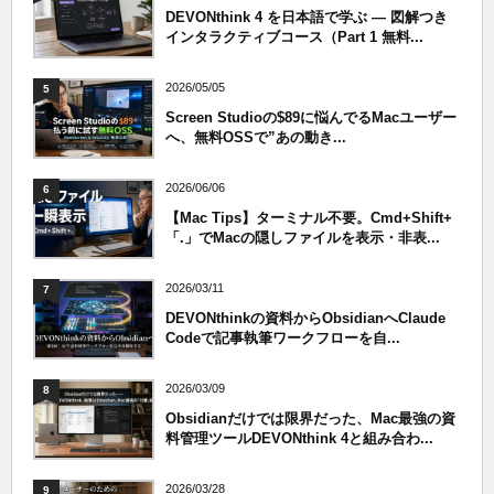
DEVONthink 4 を日本語で学ぶ — 図解つき
インタラクティブコース（Part 1 無料...
2026/05/05
5
Screen Studioの$89に悩んでるMacユーザー
へ、無料OSSで”あの動き...
2026/06/06
6
【Mac Tips】ターミナル不要。Cmd+Shift+
「.」でMacの隠しファイルを表示・非表...
2026/03/11
7
DEVONthinkの資料からObsidianへClaude
Codeで記事執筆ワークフローを自...
2026/03/09
8
Obsidianだけでは限界だった、Mac最強の資
料管理ツールDEVONthink 4と組み合わ...
2026/03/28
9