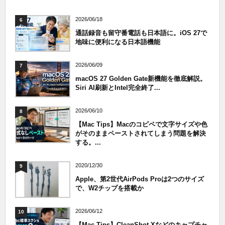
2026/06/18
6
通話録音も留守番電話も日本語に。iOS 27で
地味に便利になる日本語機能
2026/06/09
7
macOS 27 Golden Gate新機能を徹底解説。
Siri AI刷新とIntel完全終了...
2026/06/10
8
【Mac Tips】Macのコピペで文字サイズや色
がそのままペーストされてしまう問題を解決
する。...
2020/12/30
9
Apple、第2世代AirPods Proは2つのサイズ
で、W2チップを搭載か
2026/06/12
10
【Mac Tips】CleanShot Xなどのキャプチャ