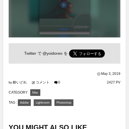
Twitter で
@yoidoreo
を
May
3
,
2019
酔いどれ
コメント
0
2427 PV
by
CATEGORY :
Mac
TAG :
Adobe
Lightroom
Photoshop
YOU MIGHT ALSO LIKE