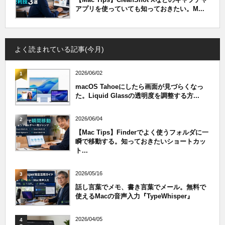
アプリを使っていても知っておきたい。M...
よく読まれている記事(今月)
2026/06/02
1
macOS Tahoeにしたら画面が見づらくなっ
た。Liquid Glassの透明度を調整する方...
2026/06/04
2
【Mac Tips】Finderでよく使うフォルダに一
瞬で移動する。知っておきたいショートカッ
ト...
2026/05/16
3
話し言葉でメモ、書き言葉でメール。無料で
使えるMacの音声入力『TypeWhisper』
2026/04/05
4