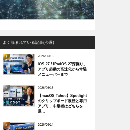
よく読まれている記事(今週)
2026/06/16
1
iOS 27 / iPadOS 27深掘り。
アプリ起動の高速化から常駐
メニューバーまで
2026/06/16
2
【macOS Tahoe】Spotlight
のクリップボード履歴と専用
アプリ、中級者はどちらを
選...
2026/06/14
3