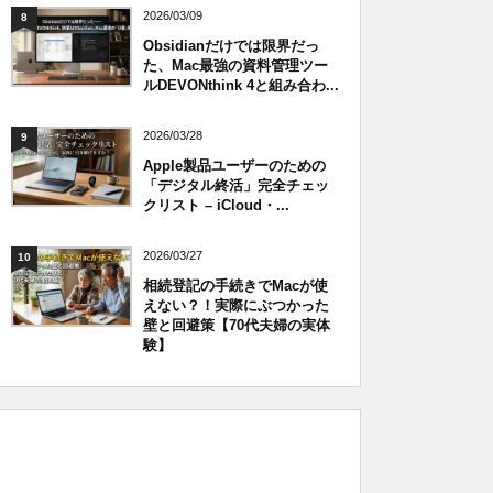
2026/03/09
8
Obsidianだけでは限界だっ
た、Mac最強の資料管理ツー
ルDEVONthink 4と組み合わ...
2026/03/28
9
Apple製品ユーザーのための
「デジタル終活」完全チェッ
クリスト – iCloud・...
2026/03/27
10
相続登記の手続きでMacが使
えない？！実際にぶつかった
壁と回避策【70代夫婦の実体
験】