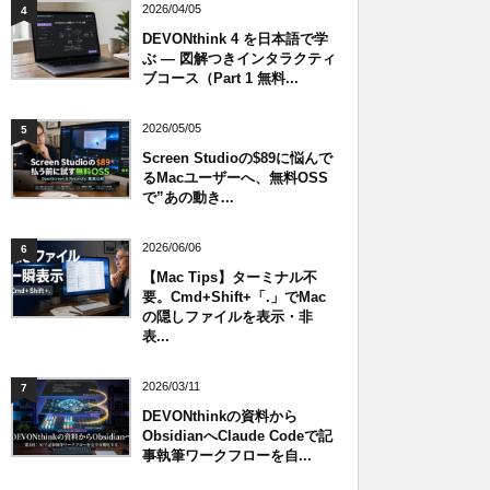
2026/04/05
4
DEVONthink 4 を日本語で学
ぶ — 図解つきインタラクティ
ブコース（Part 1 無料...
2026/05/05
5
Screen Studioの$89に悩んで
るMacユーザーへ、無料OSS
で”あの動き...
2026/06/06
6
【Mac Tips】ターミナル不
要。Cmd+Shift+「.」でMac
の隠しファイルを表示・非
表...
2026/03/11
7
DEVONthinkの資料から
ObsidianへClaude Codeで記
事執筆ワークフローを自...