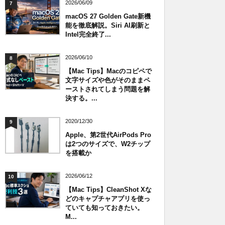
2026/06/09
7
macOS 27 Golden Gate新機
能を徹底解説。Siri AI刷新と
Intel完全終了...
2026/06/10
8
【Mac Tips】Macのコピペで
文字サイズや色がそのままペ
ーストされてしまう問題を解
決する。...
2020/12/30
9
Apple、第2世代AirPods Pro
は2つのサイズで、W2チップ
を搭載か
2026/06/12
10
【Mac Tips】CleanShot Xな
どのキャプチャアプリを使っ
ていても知っておきたい。
M...