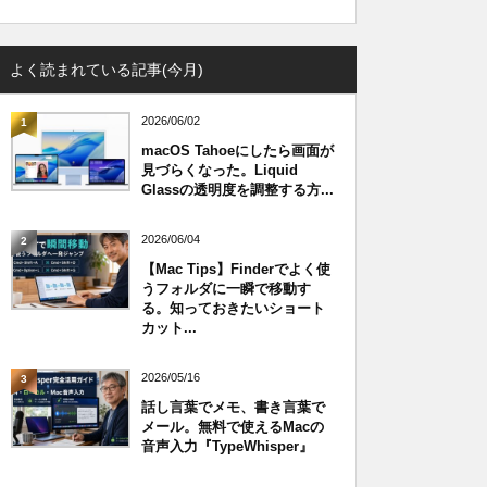
よく読まれている記事(今月)
2026/06/02
1
macOS Tahoeにしたら画面が
見づらくなった。Liquid
Glassの透明度を調整する方...
2026/06/04
2
【Mac Tips】Finderでよく使
うフォルダに一瞬で移動す
る。知っておきたいショート
カット...
2026/05/16
3
話し言葉でメモ、書き言葉で
メール。無料で使えるMacの
音声入力『TypeWhisper』