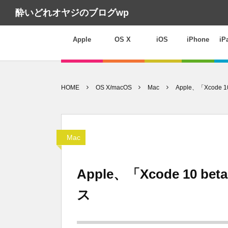
酔いどれオヤジのブログwp
Apple
OS X
iOS
iPhone
iP
HOME
OS X/macOS
Mac
Apple、「Xcode 
Mac
Apple、「Xcode 10 b
ス