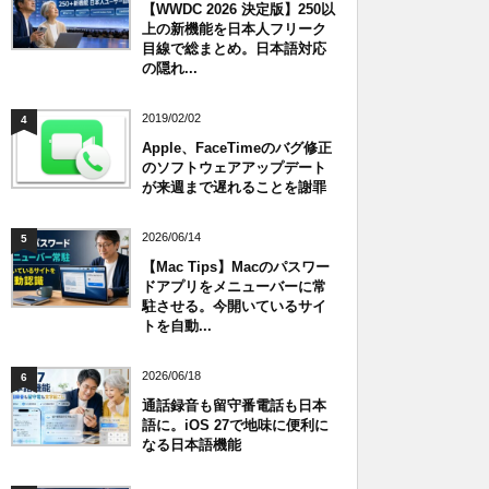
【WWDC 2026 決定版】250以
上の新機能を日本人フリーク
目線で総まとめ。日本語対応
の隠れ...
2019/02/02
4
Apple、FaceTimeのバグ修正
のソフトウェアアップデート
が来週まで遅れることを謝罪
2026/06/14
5
【Mac Tips】Macのパスワー
ドアプリをメニューバーに常
駐させる。今開いているサイ
トを自動...
2026/06/18
6
通話録音も留守番電話も日本
語に。iOS 27で地味に便利に
なる日本語機能