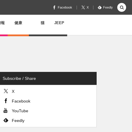
Facebook
X
Feedly
情報
健康
猫
JEEP
Subscribe / Share
X
Facebook
YouTube
Feedly