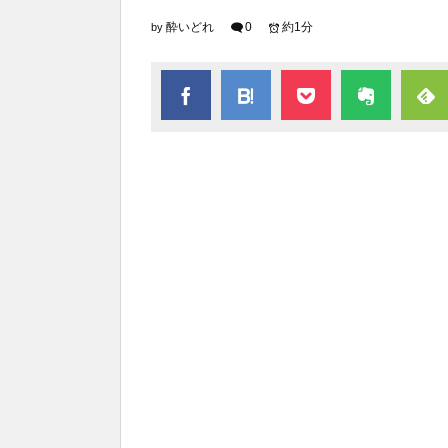
酔いどれ
0
約1分
by