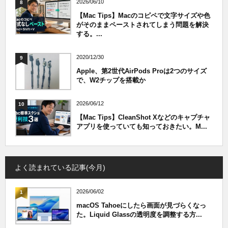
2026/06/10
8
【Mac Tips】Macのコピペで文字サイズや色
がそのままペーストされてしまう問題を解決
する。...
2020/12/30
9
Apple、第2世代AirPods Proは2つのサイズ
で、W2チップを搭載か
2026/06/12
10
【Mac Tips】CleanShot Xなどのキャプチャ
アプリを使っていても知っておきたい。M...
よく読まれている記事(今月)
2026/06/02
1
macOS Tahoeにしたら画面が見づらくなっ
た。Liquid Glassの透明度を調整する方...