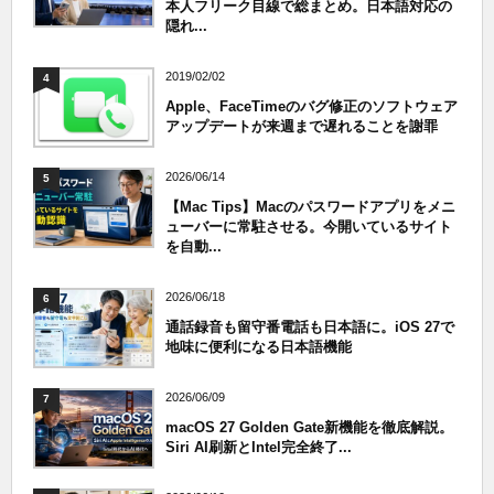
本人フリーク目線で総まとめ。日本語対応の
隠れ...
2019/02/02
4
Apple、FaceTimeのバグ修正のソフトウェア
アップデートが来週まで遅れることを謝罪
2026/06/14
5
【Mac Tips】Macのパスワードアプリをメニ
ューバーに常駐させる。今開いているサイト
を自動...
2026/06/18
6
通話録音も留守番電話も日本語に。iOS 27で
地味に便利になる日本語機能
2026/06/09
7
macOS 27 Golden Gate新機能を徹底解説。
Siri AI刷新とIntel完全終了...