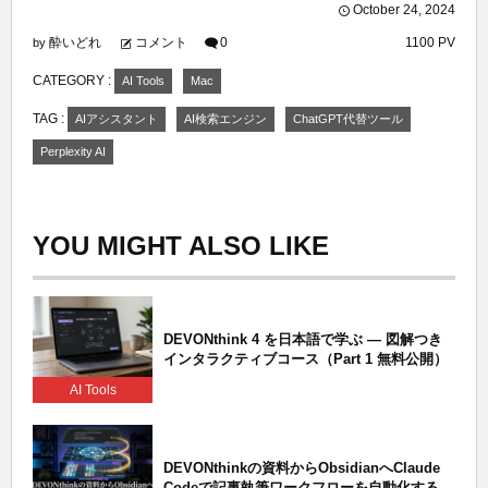
October
24
,
2024
酔いどれ
コメント
0
1100 PV
by
CATEGORY :
AI Tools
Mac
TAG :
AIアシスタント
AI検索エンジン
ChatGPT代替ツール
Perplexity AI
YOU MIGHT ALSO LIKE
DEVONthink 4 を日本語で学ぶ — 図解つき
インタラクティブコース（Part 1 無料公開）
AI Tools
DEVONthinkの資料からObsidianへClaude
Codeで記事執筆ワークフローを自動化する