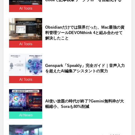
AI Tools
Obsidianだけでは限界だった、Mac最強の資
料管理ツールDEVONthink 4と組み合わせて
解決したこと
AI Tools
Genspark「Speakly」完全ガイド｜音声入力
を超えたAI編集アシスタントの実力
AI Tools
AI使い放題の時代が終了?Gemini無料枠が大
幅縮小、Soraも80%削減
AI News