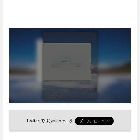
Twitter で
@yoidoreo
を