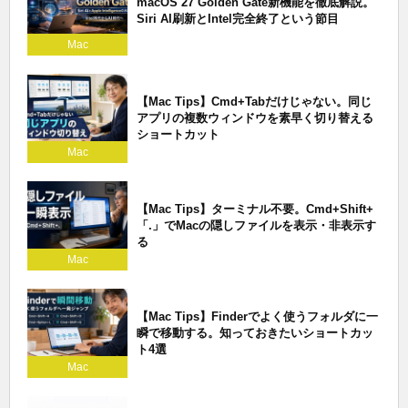
macOS 27 Golden Gate新機能を徹底解説。
Siri AI刷新とIntel完全終了という節目
Mac
【Mac Tips】Cmd+Tabだけじゃない。同じ
アプリの複数ウィンドウを素早く切り替える
ショートカット
Mac
【Mac Tips】ターミナル不要。Cmd+Shift+
「.」でMacの隠しファイルを表示・非表示す
る
Mac
【Mac Tips】Finderでよく使うフォルダに一
瞬で移動する。知っておきたいショートカッ
ト4選
Mac