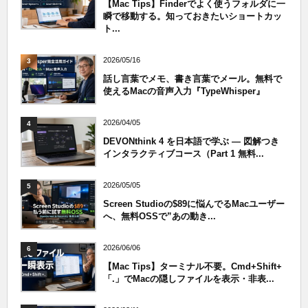
【Mac Tips】Finderでよく使うフォルダに一
瞬で移動する。知っておきたいショートカッ
ト...
2026/05/16
3
話し言葉でメモ、書き言葉でメール。無料で
使えるMacの音声入力『TypeWhisper』
2026/04/05
4
DEVONthink 4 を日本語で学ぶ — 図解つき
インタラクティブコース（Part 1 無料...
2026/05/05
5
Screen Studioの$89に悩んでるMacユーザー
へ、無料OSSで”あの動き...
2026/06/06
6
【Mac Tips】ターミナル不要。Cmd+Shift+
「.」でMacの隠しファイルを表示・非表...