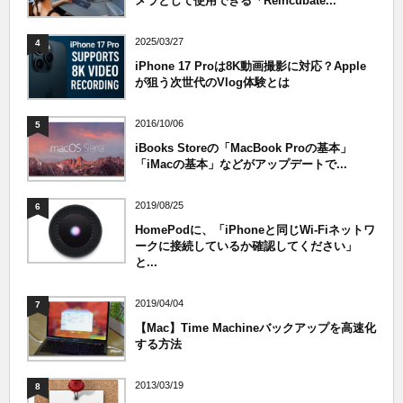
メラとして使用できる「Reincubate...
2025/03/27
4
iPhone 17 Proは8K動画撮影に対応？Apple
が狙う次世代のVlog体験とは
2016/10/06
5
iBooks Storeの「MacBook Proの基本」
「iMacの基本」などがアップデートで...
2019/08/25
6
HomePodに、「iPhoneと同じWi-Fiネットワ
ークに接続しているか確認してください」
と...
2019/04/04
7
【Mac】Time Machineバックアップを高速化
する方法
2013/03/19
8