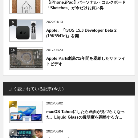
【iPhone,iPad】パーソナル・コルクボード
「Sketches」が今だけお買い得
2022/01/13
9
Apple、「tvOS 15.3 Developer beta 2
(19K5541d)」を開...
2017/06/23
10
Apple Park建設の2年間を凝縮したサテライ
トビデオ
よく読まれている記事(今月)
2026/06/02
1
macOS Tahoeにしたら画面が見づらくなっ
た。Liquid Glassの透明度を調整する方...
2026/06/04
2