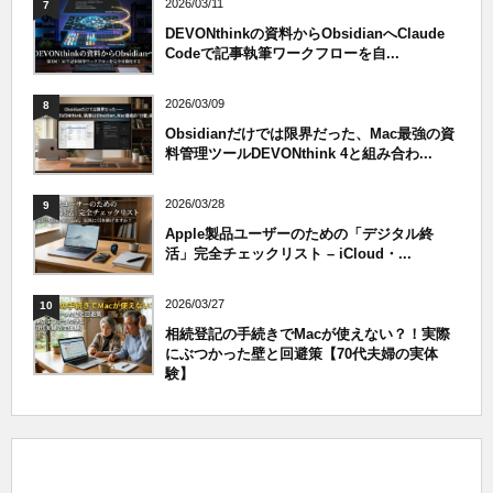
2026/03/11
7
DEVONthinkの資料からObsidianへClaude
Codeで記事執筆ワークフローを自...
2026/03/09
8
Obsidianだけでは限界だった、Mac最強の資
料管理ツールDEVONthink 4と組み合わ...
2026/03/28
9
Apple製品ユーザーのための「デジタル終
活」完全チェックリスト – iCloud・...
2026/03/27
10
相続登記の手続きでMacが使えない？！実際
にぶつかった壁と回避策【70代夫婦の実体
験】