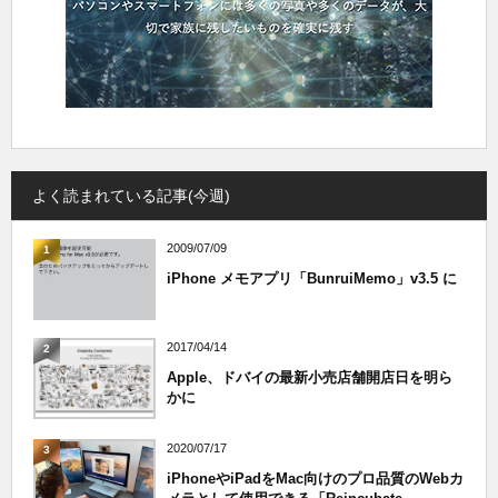
よく読まれている記事(今週)
2009/07/09
1
iPhone メモアプリ「BunruiMemo」v3.5 に
2017/04/14
2
Apple、ドバイの最新小売店舗開店日を明ら
かに
2020/07/17
3
iPhoneやiPadをMac向けのプロ品質のWebカ