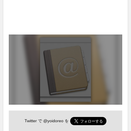
Twitter で
@yoidoreo
を