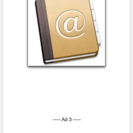
—– Ad 3 —–