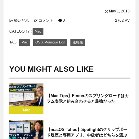
May
1
,
2013
酔いどれ
コメント
0
2762 PV
by
CATEGORY :
Mac
TAG :
Mac
OS X Mountain Lion
連絡先
YOU MIGHT ALSO LIKE
【Mac Tips】Finderのスプリングロードはカ
ラム表示と組み合わせると最強だった
Mac
【macOS Tahoe】Spotlightのクリップボー
ド履歴と専用アプリ、中級者はどちらを選ぶ