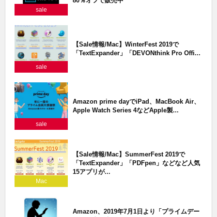
80％オフで販売中
sale
【Sale情報/Mac】WinterFest 2019で
「TextExpander」「DEVONthink Pro Offi...
sale
Amazon prime dayでiPad、MacBook Air、
Apple Watch Series 4などApple製...
sale
【Sale情報/Mac】SummerFest 2019で
「TextExpander」「PDFpen」などなど人気
15アプリが...
Mac
Amazon、2019年7月1日より「プライムデー