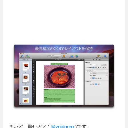
まいど、酔いどれ(
@yoidoreo
)です。