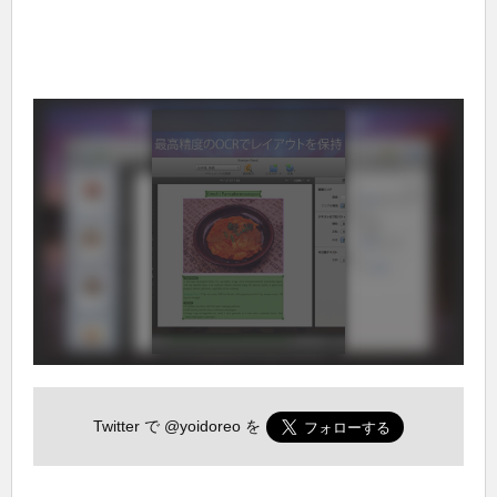
Twitter で
@yoidoreo
を