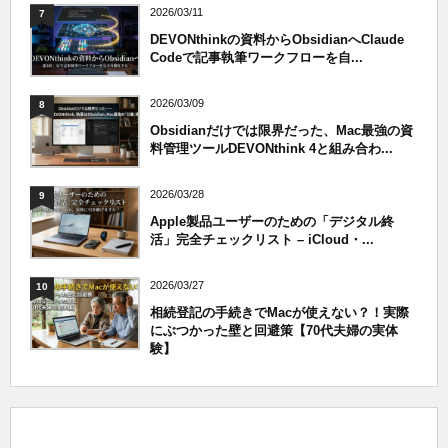
2026/03/11
7
DEVONthinkの資料からObsidianへClaude
Codeで記事執筆ワークフローを自...
2026/03/09
8
Obsidianだけでは限界だった、Mac最強の資
料管理ツールDEVONthink 4と組み合わ...
2026/03/28
9
Apple製品ユーザーのための「デジタル終
活」完全チェックリスト – iCloud・...
2026/03/27
10
相続登記の手続きでMacが使えない？！実際
にぶつかった壁と回避策【70代夫婦の実体
験】