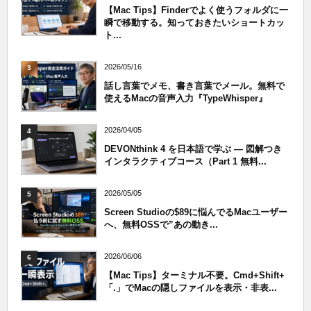
【Mac Tips】Finderでよく使うフォルダに一
瞬で移動する。知っておきたいショートカッ
ト...
2026/05/16
3
話し言葉でメモ、書き言葉でメール。無料で
使えるMacの音声入力『TypeWhisper』
2026/04/05
4
DEVONthink 4 を日本語で学ぶ — 図解つき
インタラクティブコース（Part 1 無料...
2026/05/05
5
Screen Studioの$89に悩んでるMacユーザー
へ、無料OSSで”あの動き...
2026/06/06
6
【Mac Tips】ターミナル不要。Cmd+Shift+
「.」でMacの隠しファイルを表示・非表...