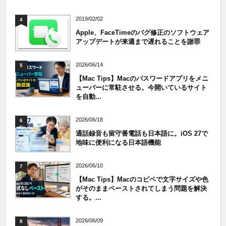
2019/02/02
4
Apple、FaceTimeのバグ修正のソフトウェア
アップデートが来週まで遅れることを謝罪
2026/06/14
5
【Mac Tips】Macのパスワードアプリをメニ
ューバーに常駐させる。今開いているサイト
を自動...
2026/06/18
6
通話録音も留守番電話も日本語に。iOS 27で
地味に便利になる日本語機能
2026/06/10
7
【Mac Tips】Macのコピペで文字サイズや色
がそのままペーストされてしまう問題を解決
する。...
2026/06/09
8