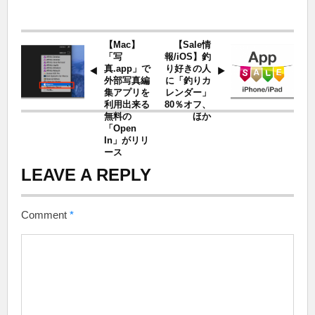
【Mac】
【Sale情
「写
報/iOS】釣
真.app」で
り好きの人
外部写真編
に「釣りカ
集アプリを
レンダー」
利用出来る
80％オフ、
無料の
ほか
「Open
In」がリリ
ース
LEAVE A REPLY
Comment
*