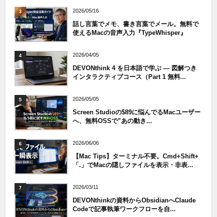
2026/05/16
3
話し言葉でメモ、書き言葉でメール。無料で
使えるMacの音声入力『TypeWhisper』
2026/04/05
4
DEVONthink 4 を日本語で学ぶ — 図解つき
インタラクティブコース（Part 1 無料...
2026/05/05
5
Screen Studioの$89に悩んでるMacユーザー
へ、無料OSSで”あの動き...
2026/06/06
6
【Mac Tips】ターミナル不要。Cmd+Shift+
「.」でMacの隠しファイルを表示・非表...
2026/03/11
7
DEVONthinkの資料からObsidianへClaude
Codeで記事執筆ワークフローを自...