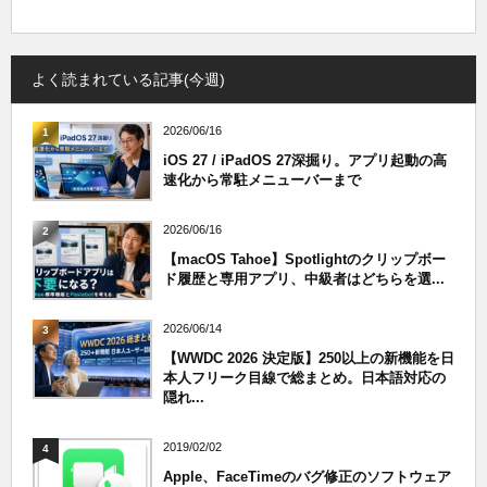
よく読まれている記事(今週)
2026/06/16
1
iOS 27 / iPadOS 27深掘り。アプリ起動の高
速化から常駐メニューバーまで
2026/06/16
2
【macOS Tahoe】Spotlightのクリップボー
ド履歴と専用アプリ、中級者はどちらを選...
2026/06/14
3
【WWDC 2026 決定版】250以上の新機能を日
本人フリーク目線で総まとめ。日本語対応の
隠れ...
2019/02/02
4
Apple、FaceTimeのバグ修正のソフトウェア