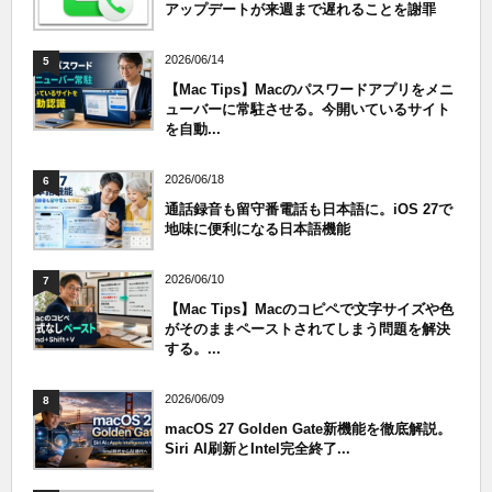
アップデートが来週まで遅れることを謝罪
2026/06/14
5
【Mac Tips】Macのパスワードアプリをメニ
ューバーに常駐させる。今開いているサイト
を自動...
2026/06/18
6
通話録音も留守番電話も日本語に。iOS 27で
地味に便利になる日本語機能
2026/06/10
7
【Mac Tips】Macのコピペで文字サイズや色
がそのままペーストされてしまう問題を解決
する。...
2026/06/09
8
macOS 27 Golden Gate新機能を徹底解説。
Siri AI刷新とIntel完全終了...