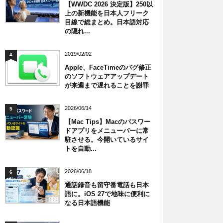
【WWDC 2026 決定版】250以
上の新機能を日本人フリーク
目線で総まとめ。日本語対応
の隠れ...
2019/02/02
4
Apple、FaceTimeのバグ修正
のソフトウェアアップデート
が来週まで遅れることを謝罪
2026/06/14
5
【Mac Tips】Macのパスワー
ドアプリをメニューバーに常
駐させる。今開いているサイ
トを自動...
2026/06/18
6
通話録音も留守番電話も日本
語に。iOS 27で地味に便利に
なる日本語機能