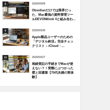
2026/03/09
8
Obsidianだけでは限界だっ
た、Mac最強の資料管理ツー
ルDEVONthink 4と組み合わ...
2026/03/28
9
Apple製品ユーザーのための
「デジタル終活」完全チェッ
クリスト – iCloud・...
2026/03/27
10
相続登記の手続きでMacが使
えない？！実際にぶつかった
壁と回避策【70代夫婦の実体
験】