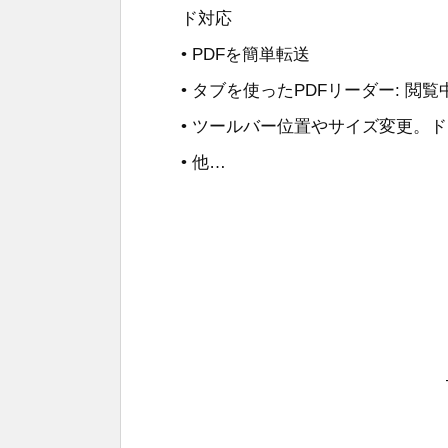
ド対応
• PDFを簡単転送
• タブを使ったPDFリーダー: 
• ツールバー位置やサイズ変更。
• 他…