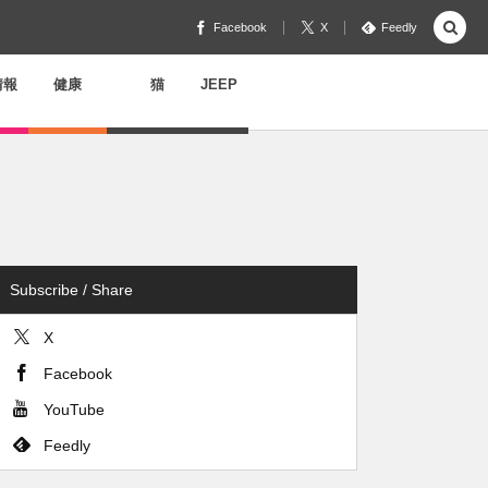
Facebook
X
Feedly
情報
健康
猫
JEEP
Subscribe / Share
X
Facebook
YouTube
Feedly