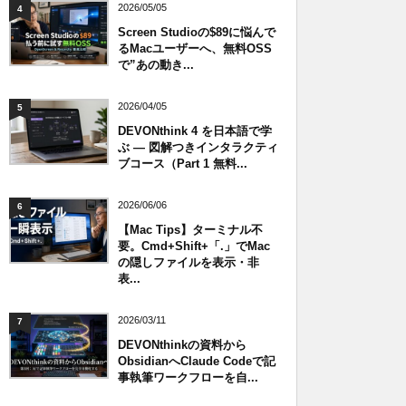
2026/05/05
4
Screen Studioの$89に悩んで
るMacユーザーへ、無料OSS
で”あの動き...
2026/04/05
5
DEVONthink 4 を日本語で学
ぶ — 図解つきインタラクティ
ブコース（Part 1 無料...
2026/06/06
6
【Mac Tips】ターミナル不
要。Cmd+Shift+「.」でMac
の隠しファイルを表示・非
表...
2026/03/11
7
DEVONthinkの資料から
ObsidianへClaude Codeで記
事執筆ワークフローを自...