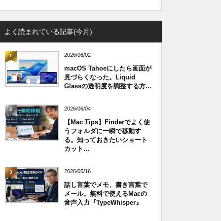
よく読まれている記事(今月)
2026/06/02
1
macOS Tahoeにしたら画面が
見づらくなった。Liquid
Glassの透明度を調整する方...
2026/06/04
2
【Mac Tips】Finderでよく使
うフォルダに一瞬で移動す
る。知っておきたいショート
カット...
2026/05/16
3
話し言葉でメモ、書き言葉で
メール。無料で使えるMacの
音声入力『TypeWhisper』