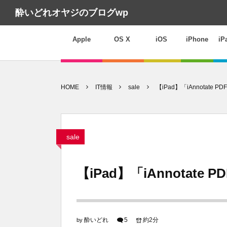
酔いどれオヤジのブログwp
Apple
OS X
iOS
iPhone
iP
HOME
IT情報
sale
【iPad】「iAnnotate
sale
【iPad】「iAnnotate
酔いどれ
5
約2分
by