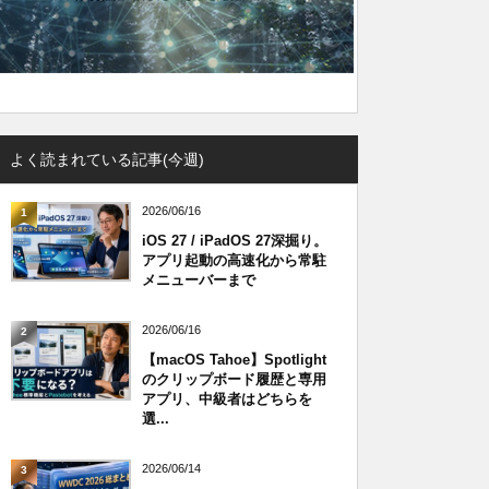
よく読まれている記事(今週)
2026/06/16
1
iOS 27 / iPadOS 27深掘り。
アプリ起動の高速化から常駐
メニューバーまで
2026/06/16
2
【macOS Tahoe】Spotlight
のクリップボード履歴と専用
アプリ、中級者はどちらを
選...
2026/06/14
3