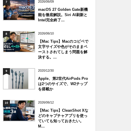
2026/06/09
7
macOS 27 Golden Gate新機
能を徹底解説。Siri AI刷新と
Intel完全終了...
2026/06/10
8
【Mac Tips】Macのコピペで
文字サイズや色がそのままペ
ーストされてしまう問題を解
決する。...
2020/12/30
9
Apple、第2世代AirPods Pro
は2つのサイズで、W2チップ
を搭載か
2026/06/12
10
【Mac Tips】CleanShot Xな
どのキャプチャアプリを使っ
ていても知っておきたい。
M...