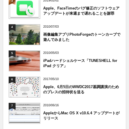
2019/02/02
3
Apple、FaceTimeのバグ修正のソフトウェア
アップデートが来週まで遅れることを謝罪
2010/07/03
4
画像編集アプリPhotoForgeのトーンカーブで
遊んでみました
2010/05/03
5
iPadハードシェルケース「TUNESHELL for
iPad クリア」
2017/05/10
6
Apple、6月5日のWWDC2017基調講演のため
のプレスの招待状を送る
2010/06/16
7
AppleからMac OS X v10.6.4 アップデートが
リリース