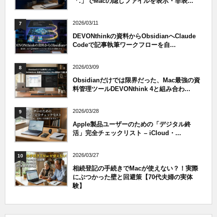
「.」でMacの隠しファイルを表示・非表...
2026/03/11
7
DEVONthinkの資料からObsidianへClaude
Codeで記事執筆ワークフローを自...
2026/03/09
8
Obsidianだけでは限界だった、Mac最強の資
料管理ツールDEVONthink 4と組み合わ...
2026/03/28
9
Apple製品ユーザーのための「デジタル終
活」完全チェックリスト – iCloud・...
2026/03/27
10
相続登記の手続きでMacが使えない？！実際
にぶつかった壁と回避策【70代夫婦の実体
験】