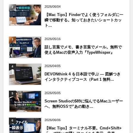
2026/06/04
2
【Mac Tips】Finderでよく使うフォルダに一
瞬で移動する。知っておきたいショートカッ
ト...
2026/05/16
3
話し言葉でメモ、書き言葉でメール。無料で
使えるMacの音声入力『TypeWhisper』
2026/04/05
4
DEVONthink 4 を日本語で学ぶ — 図解つき
インタラクティブコース（Part 1 無料...
2026/05/05
5
Screen Studioの$89に悩んでるMacユーザー
へ、無料OSSで”あの動き...
2026/06/06
6
【Mac Tips】ターミナル不要。Cmd+Shift+