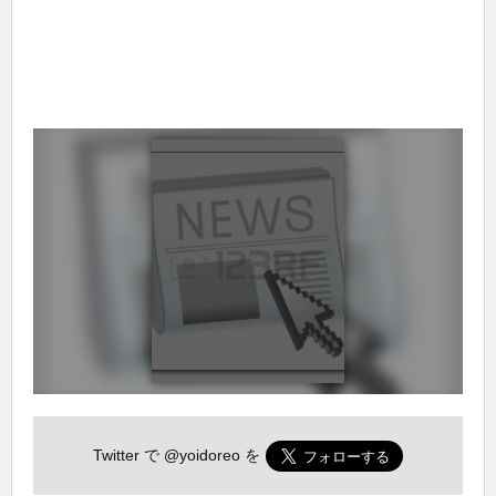
Twitter で
@yoidoreo
を