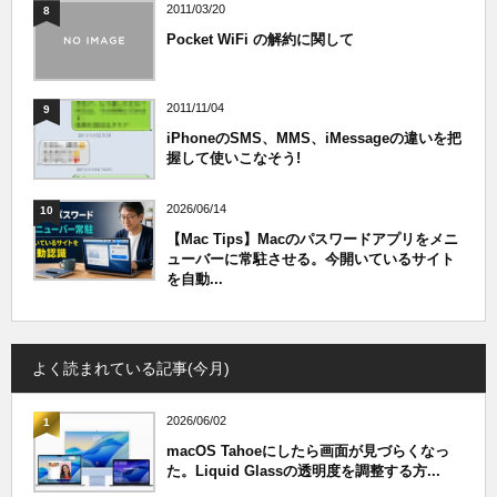
2011/03/20
8
Pocket WiFi の解約に関して
2011/11/04
9
iPhoneのSMS、MMS、iMessageの違いを把
握して使いこなそう!
2026/06/14
10
【Mac Tips】Macのパスワードアプリをメニ
ューバーに常駐させる。今開いているサイト
を自動...
よく読まれている記事(今月)
2026/06/02
1
macOS Tahoeにしたら画面が見づらくなっ
た。Liquid Glassの透明度を調整する方...