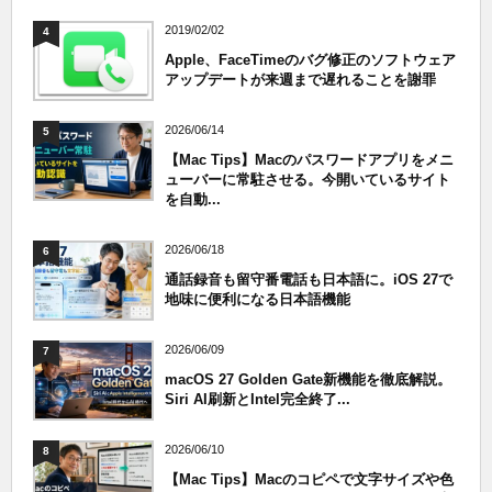
2019/02/02
4
Apple、FaceTimeのバグ修正のソフトウェア
アップデートが来週まで遅れることを謝罪
2026/06/14
5
【Mac Tips】Macのパスワードアプリをメニ
ューバーに常駐させる。今開いているサイト
を自動...
2026/06/18
6
通話録音も留守番電話も日本語に。iOS 27で
地味に便利になる日本語機能
2026/06/09
7
macOS 27 Golden Gate新機能を徹底解説。
Siri AI刷新とIntel完全終了...
2026/06/10
8
【Mac Tips】Macのコピペで文字サイズや色