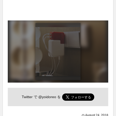
Twitter で
@yoidoreo
を
August
24
,
2018