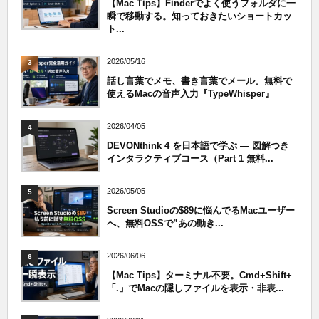
【Mac Tips】Finderでよく使うフォルダに一
瞬で移動する。知っておきたいショートカッ
ト...
2026/05/16
3
話し言葉でメモ、書き言葉でメール。無料で
使えるMacの音声入力『TypeWhisper』
2026/04/05
4
DEVONthink 4 を日本語で学ぶ — 図解つき
インタラクティブコース（Part 1 無料...
2026/05/05
5
Screen Studioの$89に悩んでるMacユーザー
へ、無料OSSで”あの動き...
2026/06/06
6
【Mac Tips】ターミナル不要。Cmd+Shift+
「.」でMacの隠しファイルを表示・非表...