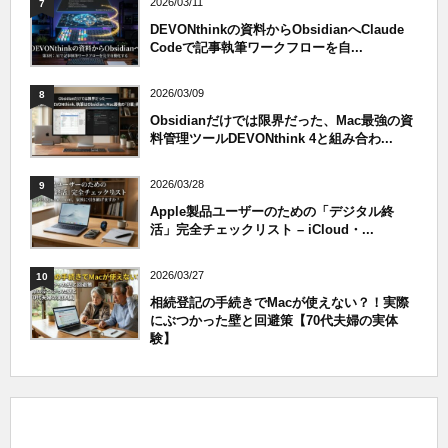
2026/03/11
7
DEVONthinkの資料からObsidianへClaude
Codeで記事執筆ワークフローを自...
2026/03/09
8
Obsidianだけでは限界だった、Mac最強の資
料管理ツールDEVONthink 4と組み合わ...
2026/03/28
9
Apple製品ユーザーのための「デジタル終
活」完全チェックリスト – iCloud・...
2026/03/27
10
相続登記の手続きでMacが使えない？！実際
にぶつかった壁と回避策【70代夫婦の実体
験】