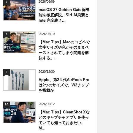
2026/06/09
7
macOS 27 Golden Gate新機
能を徹底解説。Siri AI刷新と
Intel完全終了...
2026/06/10
8
【Mac Tips】Macのコピペで
文字サイズや色がそのままペ
ーストされてしまう問題を解
決する。...
2020/12/30
9
Apple、第2世代AirPods Pro
は2つのサイズで、W2チップ
を搭載か
2026/06/12
10
【Mac Tips】CleanShot Xな
どのキャプチャアプリを使っ
ていても知っておきたい。
M...