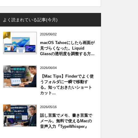
よく読まれている記事(今月)
2026/06/02
1
macOS Tahoeにしたら画面が
見づらくなった。Liquid
Glassの透明度を調整する方...
2026/06/04
2
【Mac Tips】Finderでよく使
うフォルダに一瞬で移動す
る。知っておきたいショート
カット...
2026/05/16
3
話し言葉でメモ、書き言葉で
メール。無料で使えるMacの
音声入力『TypeWhisper』