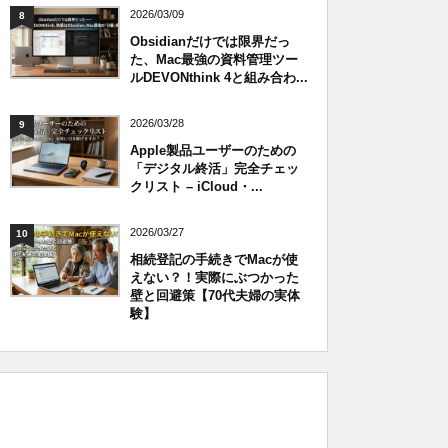
2026/03/09
8
Obsidianだけでは限界だっ
た、Mac最強の資料管理ツー
ルDEVONthink 4と組み合わ...
2026/03/28
9
Apple製品ユーザーのための
「デジタル終活」完全チェッ
クリスト – iCloud・...
2026/03/27
10
相続登記の手続きでMacが使
えない？！実際にぶつかった
壁と回避策【70代夫婦の実体
験】