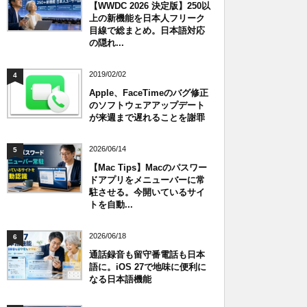
【WWDC 2026 決定版】250以
上の新機能を日本人フリーク
目線で総まとめ。日本語対応
の隠れ...
2019/02/02
4
Apple、FaceTimeのバグ修正
のソフトウェアアップデート
が来週まで遅れることを謝罪
2026/06/14
5
【Mac Tips】Macのパスワー
ドアプリをメニューバーに常
駐させる。今開いているサイ
トを自動...
2026/06/18
6
通話録音も留守番電話も日本
語に。iOS 27で地味に便利に
なる日本語機能