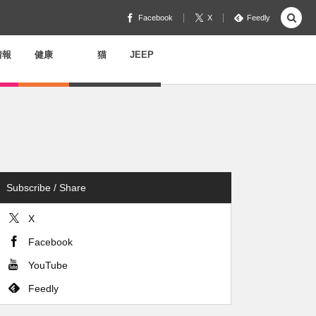
Facebook
X
Feedly
情報
健康
猫
JEEP
Subscribe / Share
X
Facebook
YouTube
Feedly