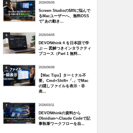
2026/05/05
4
Screen Studioの$89に悩んで
るMacユーザーへ、無料OSS
で”あの動き...
2026/04/05
5
DEVONthink 4 を日本語で学
ぶ — 図解つきインタラクティ
ブコース（Part 1 無料...
2026/06/06
6
【Mac Tips】ターミナル不
要。Cmd+Shift+「.」でMac
の隠しファイルを表示・非
表...
2026/03/11
7
DEVONthinkの資料から
ObsidianへClaude Codeで記
事執筆ワークフローを自...