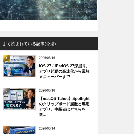
よく読まれている記事(今週)
2026/06/16
1
iOS 27 / iPadOS 27深掘り。
アプリ起動の高速化から常駐
メニューバーまで
2026/06/16
2
【macOS Tahoe】Spotlight
のクリップボード履歴と専用
アプリ、中級者はどちらを
選...
2026/06/14
3