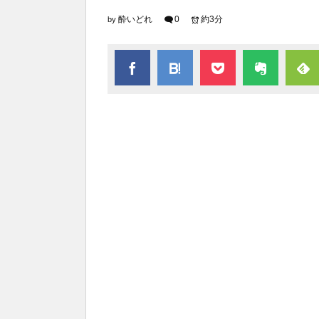
酔いどれ
0
約3分
by