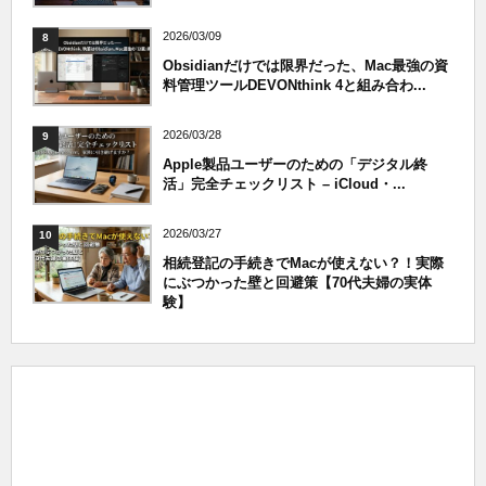
2026/03/09
8
Obsidianだけでは限界だった、Mac最強の資
料管理ツールDEVONthink 4と組み合わ...
2026/03/28
9
Apple製品ユーザーのための「デジタル終
活」完全チェックリスト – iCloud・...
2026/03/27
10
相続登記の手続きでMacが使えない？！実際
にぶつかった壁と回避策【70代夫婦の実体
験】