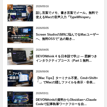
2026/05/16
3
話し言葉でメモ、書き言葉でメール。無料で
使えるMacの音声入力『TypeWhisper』
2026/05/05
4
Screen Studioの$89に悩んでるMacユーザー
へ、無料OSSで”あの動き...
2026/04/05
5
DEVONthink 4 を日本語で学ぶ — 図解つき
インタラクティブコース（Part 1 無料...
2026/06/06
6
【Mac Tips】ターミナル不要。Cmd+Shift+
「.」でMacの隠しファイルを表示・非表...
2026/03/11
7
DEVONthinkの資料からObsidianへClaude
Codeで記事執筆ワークフローを自...