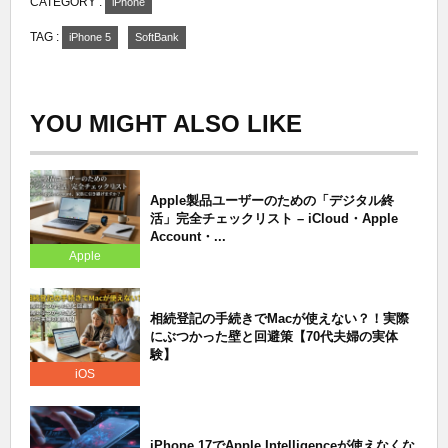
CATEGORY :
iPhone
TAG :
iPhone 5
SoftBank
YOU MIGHT ALSO LIKE
Apple製品ユーザーのための「デジタル終
活」完全チェックリスト – iCloud・Apple
Account・...
Apple
相続登記の手続きでMacが使えない？！実際
にぶつかった壁と回避策【70代夫婦の実体
験】
iOS
iPhone 17でApple Intelligenceが使えなくな