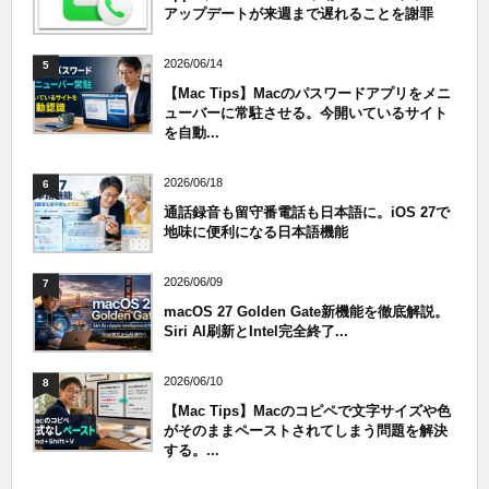
アップデートが来週まで遅れることを謝罪
2026/06/14
5
【Mac Tips】Macのパスワードアプリをメニ
ューバーに常駐させる。今開いているサイト
を自動...
2026/06/18
6
通話録音も留守番電話も日本語に。iOS 27で
地味に便利になる日本語機能
2026/06/09
7
macOS 27 Golden Gate新機能を徹底解説。
Siri AI刷新とIntel完全終了...
2026/06/10
8
【Mac Tips】Macのコピペで文字サイズや色
がそのままペーストされてしまう問題を解決
する。...