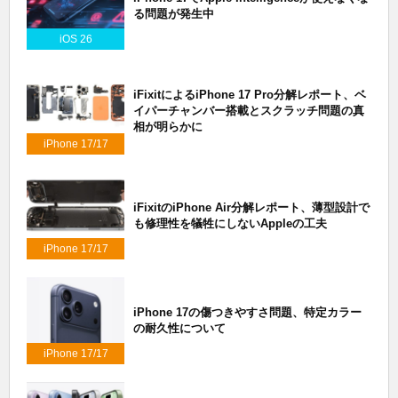
る問題が発生中
iOS 26
iFixitによるiPhone 17 Pro分解レポート、ベ
イパーチャンバー搭載とスクラッチ問題の真
相が明らかに
iPhone 17/17
Air/17 Pro
iFixitのiPhone Air分解レポート、薄型設計で
も修理性を犠牲にしないAppleの工夫
iPhone 17/17
Air/17 Pro
iPhone 17の傷つきやすさ問題、特定カラー
の耐久性について
iPhone 17/17
Air/17 Pro