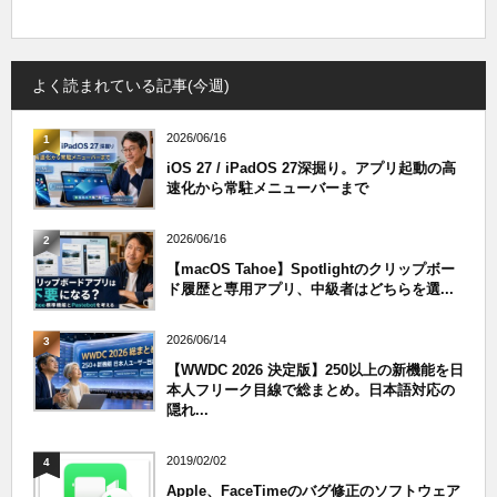
よく読まれている記事(今週)
2026/06/16
1
iOS 27 / iPadOS 27深掘り。アプリ起動の高
速化から常駐メニューバーまで
2026/06/16
2
【macOS Tahoe】Spotlightのクリップボー
ド履歴と専用アプリ、中級者はどちらを選...
2026/06/14
3
【WWDC 2026 決定版】250以上の新機能を日
本人フリーク目線で総まとめ。日本語対応の
隠れ...
2019/02/02
4
Apple、FaceTimeのバグ修正のソフトウェア