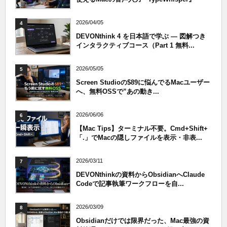
2026/04/05
4
DEVONthink 4 を日本語で学ぶ — 図解つき
インタラクティブコース（Part 1 無料...
2026/05/05
5
Screen Studioの$89に悩んでるMacユーザー
へ、無料OSSで”あの動き...
2026/06/06
6
【Mac Tips】ターミナル不要。Cmd+Shift+
「.」でMacの隠しファイルを表示・非表...
2026/03/11
7
DEVONthinkの資料からObsidianへClaude
Codeで記事執筆ワークフローを自...
2026/03/09
8
Obsidianだけでは限界だった、Mac最強の資