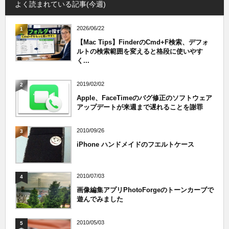
よく読まれている記事(今週)
2026/06/22
1
【Mac Tips】FinderのCmd+F検索、デフォ
ルトの検索範囲を変えると格段に使いやす
く...
2019/02/02
2
Apple、FaceTimeのバグ修正のソフトウェア
アップデートが来週まで遅れることを謝罪
2010/09/26
3
iPhone ハンドメイドのフエルトケース
2010/07/03
4
画像編集アプリPhotoForgeのトーンカーブで
遊んでみました
2010/05/03
5