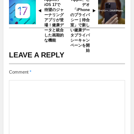
iOS 17で
デオ
待望のジャ
「iPhone
ーナリング
のプライバ
アプリが登
シー | 待合
場！健康デ
室」で新し
ータと統合
い健康デー
した画期的
タプライバ
な機能
シーキャン
ペーンを開
始
LEAVE A REPLY
Comment
*