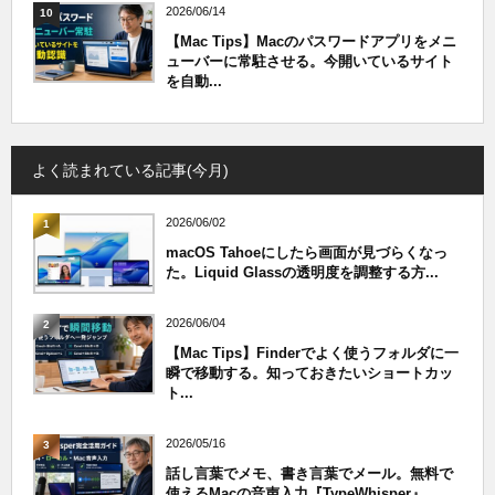
2026/06/14
10
【Mac Tips】Macのパスワードアプリをメニ
ューバーに常駐させる。今開いているサイト
を自動...
よく読まれている記事(今月)
2026/06/02
1
macOS Tahoeにしたら画面が見づらくなっ
た。Liquid Glassの透明度を調整する方...
2026/06/04
2
【Mac Tips】Finderでよく使うフォルダに一
瞬で移動する。知っておきたいショートカッ
ト...
2026/05/16
3
話し言葉でメモ、書き言葉でメール。無料で
使えるMacの音声入力『TypeWhisper』