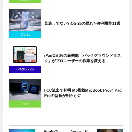
見逃してない?iOS 26の隠れた便利機能11選
iOS 26
iPadOS 26の新機能「バックグラウンドタス
ク」がプロユーザーの作業を変える
iPadOS 26
FCC流出で判明 M5搭載MacBook ProとiPad
Proの型番が明らかに
Apple
Appleの
Apple、ビ