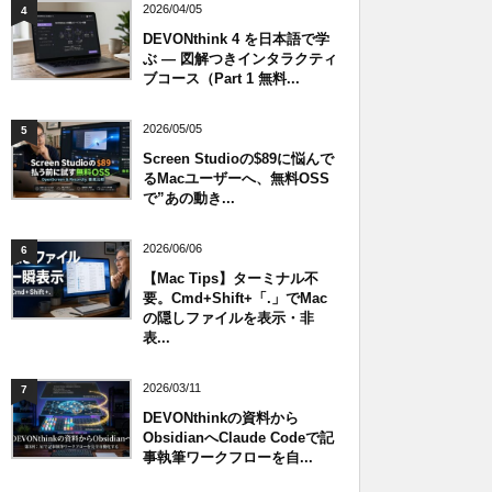
2026/04/05
4
DEVONthink 4 を日本語で学
ぶ — 図解つきインタラクティ
ブコース（Part 1 無料...
2026/05/05
5
Screen Studioの$89に悩んで
るMacユーザーへ、無料OSS
で”あの動き...
2026/06/06
6
【Mac Tips】ターミナル不
要。Cmd+Shift+「.」でMac
の隠しファイルを表示・非
表...
2026/03/11
7
DEVONthinkの資料から
ObsidianへClaude Codeで記
事執筆ワークフローを自...