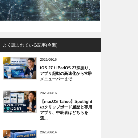
よく読まれている記事(今週)
2026/06/16
1
iOS 27 / iPadOS 27深掘り。
アプリ起動の高速化から常駐
メニューバーまで
2026/06/16
2
【macOS Tahoe】Spotlight
のクリップボード履歴と専用
アプリ、中級者はどちらを
選...
2026/06/14
3