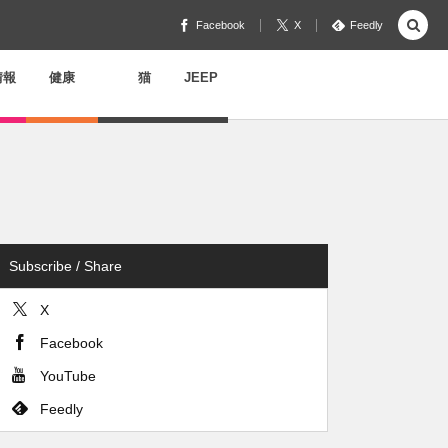
Facebook
X
Feedly
情報
健康
猫
JEEP
Subscribe / Share
X
Facebook
YouTube
Feedly