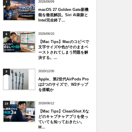
2026/06/09
7
macOS 27 Golden Gate新機
能を徹底解説。Siri AI刷新と
Intel完全終了...
2026/06/10
8
【Mac Tips】Macのコピペで
文字サイズや色がそのままペ
ーストされてしまう問題を解
決する。...
2020/12/30
9
Apple、第2世代AirPods Pro
は2つのサイズで、W2チップ
を搭載か
2026/06/12
10
【Mac Tips】CleanShot Xな
どのキャプチャアプリを使っ
ていても知っておきたい。
M...