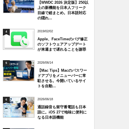
【WWDC 2026 決定版】250以
上の新機能を日本人フリーク
目線で総まとめ。日本語対応
の隠れ...
2019/02/02
4
Apple、FaceTimeのバグ修正
のソフトウェアアップデート
が来週まで遅れることを謝罪
2026/06/14
5
【Mac Tips】Macのパスワー
ドアプリをメニューバーに常
駐させる。今開いているサイ
トを自動...
2026/06/18
6
通話録音も留守番電話も日本
語に。iOS 27で地味に便利に
なる日本語機能