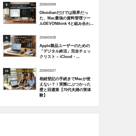
2026/03/09
8
Obsidianだけでは限界だっ
た、Mac最強の資料管理ツー
ルDEVONthink 4と組み合わ...
2026/03/28
9
Apple製品ユーザーのための
「デジタル終活」完全チェッ
クリスト – iCloud・...
2026/03/27
10
相続登記の手続きでMacが使
えない？！実際にぶつかった
壁と回避策【70代夫婦の実体
験】