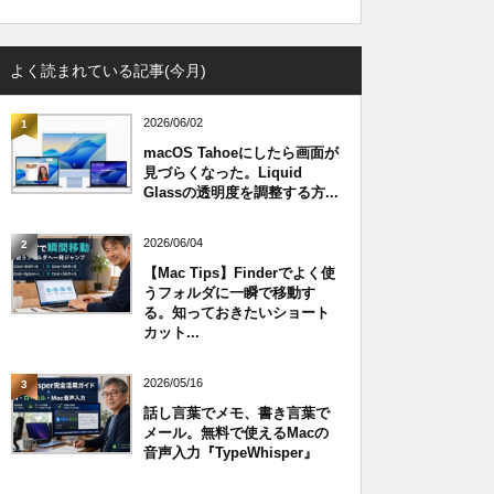
よく読まれている記事(今月)
2026/06/02
1
macOS Tahoeにしたら画面が
見づらくなった。Liquid
Glassの透明度を調整する方...
2026/06/04
2
【Mac Tips】Finderでよく使
うフォルダに一瞬で移動す
る。知っておきたいショート
カット...
2026/05/16
3
話し言葉でメモ、書き言葉で
メール。無料で使えるMacの
音声入力『TypeWhisper』