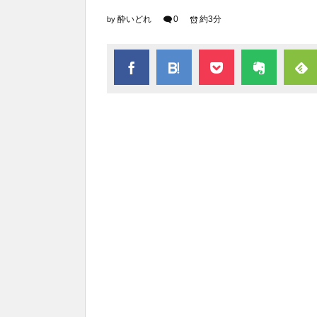
酔いどれ
0
約3分
by