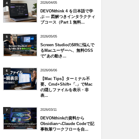
2026/04/05
4
DEVONthink 4 を日本語で学
ぶ — 図解つきインタラクティ
ブコース（Part 1 無料...
2026/05/05
5
Screen Studioの$89に悩んで
るMacユーザーへ、無料OSS
で”あの動き...
2026/06/06
6
【Mac Tips】ターミナル不
要。Cmd+Shift+「.」でMac
の隠しファイルを表示・非
表...
2026/03/11
7
DEVONthinkの資料から
ObsidianへClaude Codeで記
事執筆ワークフローを自...