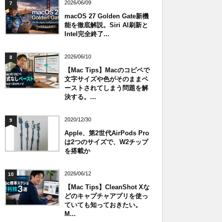
2026/06/09
7
macOS 27 Golden Gate新機
能を徹底解説。Siri AI刷新と
Intel完全終了...
2026/06/10
8
【Mac Tips】Macのコピペで
文字サイズや色がそのままペ
ーストされてしまう問題を解
決する。...
2020/12/30
9
Apple、第2世代AirPods Pro
は2つのサイズで、W2チップ
を搭載か
2026/06/12
10
【Mac Tips】CleanShot Xな
どのキャプチャアプリを使っ
ていても知っておきたい。
M...