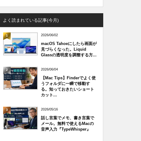
よく読まれている記事(今月)
2026/06/02
1
macOS Tahoeにしたら画面が
見づらくなった。Liquid
Glassの透明度を調整する方...
2026/06/04
2
【Mac Tips】Finderでよく使
うフォルダに一瞬で移動す
る。知っておきたいショート
カット...
2026/05/16
3
話し言葉でメモ、書き言葉で
メール。無料で使えるMacの
音声入力『TypeWhisper』