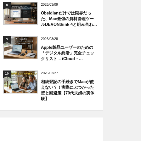
2026/03/09
8
Obsidianだけでは限界だっ
た、Mac最強の資料管理ツー
ルDEVONthink 4と組み合わ...
2026/03/28
9
Apple製品ユーザーのための
「デジタル終活」完全チェッ
クリスト – iCloud・...
2026/03/27
10
相続登記の手続きでMacが使
えない？！実際にぶつかった
壁と回避策【70代夫婦の実体
験】