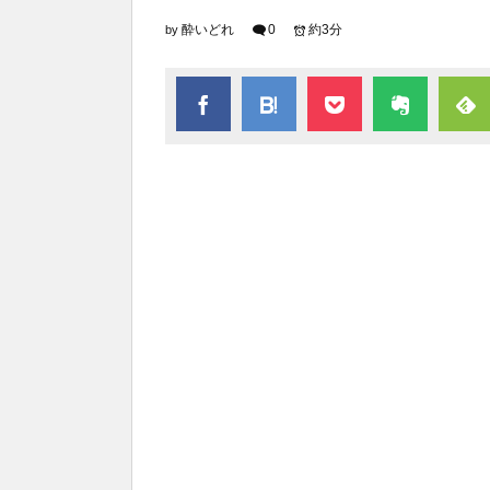
酔いどれ
0
約3分
by