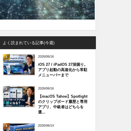
よく読まれている記事(今週)
2026/06/16
1
iOS 27 / iPadOS 27深掘り。
アプリ起動の高速化から常駐
メニューバーまで
2026/06/16
2
【macOS Tahoe】Spotlight
のクリップボード履歴と専用
アプリ、中級者はどちらを
選...
2026/06/14
3