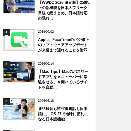
【WWDC 2026 決定版】250以
上の新機能を日本人フリーク
目線で総まとめ。日本語対応
の隠れ...
2019/02/02
4
Apple、FaceTimeのバグ修正
のソフトウェアアップデート
が来週まで遅れることを謝罪
2026/06/14
5
【Mac Tips】Macのパスワー
ドアプリをメニューバーに常
駐させる。今開いているサイ
トを自動...
2026/06/18
6
通話録音も留守番電話も日本
語に。iOS 27で地味に便利に
なる日本語機能