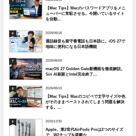
5
【Mac Tips】Macのパスワードアプリをメニ
ューバーに常駐させる。今開いているサイト
を自動...
2026/06/18
6
通話録音も留守番電話も日本語に。iOS 27で
地味に便利になる日本語機能
2026/06/09
7
macOS 27 Golden Gate新機能を徹底解説。
Siri AI刷新とIntel完全終了...
2026/06/10
8
【Mac Tips】Macのコピペで文字サイズや色
がそのままペーストされてしまう問題を解決
する。...
2020/12/30
9
Apple、第2世代AirPods Proは2つのサイズ
で、W2チップを搭載か