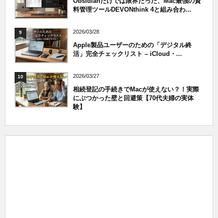
Obsidianだけでは限界だった、Mac最強の資
料管理ツールDEVONthink 4と組み合わ...
2026/03/28
9
Apple製品ユーザーのための「デジタル終
活」完全チェックリスト – iCloud・...
2026/03/27
10
相続登記の手続きでMacが使えない？！実際
にぶつかった壁と回避策【70代夫婦の実体
験】