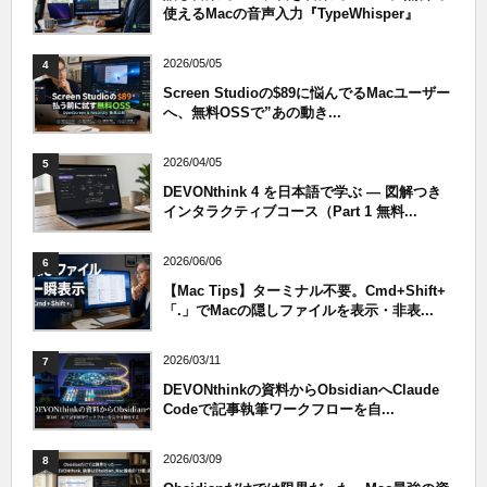
使えるMacの音声入力『TypeWhisper』
2026/05/05
4
Screen Studioの$89に悩んでるMacユーザー
へ、無料OSSで”あの動き...
2026/04/05
5
DEVONthink 4 を日本語で学ぶ — 図解つき
インタラクティブコース（Part 1 無料...
2026/06/06
6
【Mac Tips】ターミナル不要。Cmd+Shift+
「.」でMacの隠しファイルを表示・非表...
2026/03/11
7
DEVONthinkの資料からObsidianへClaude
Codeで記事執筆ワークフローを自...
2026/03/09
8