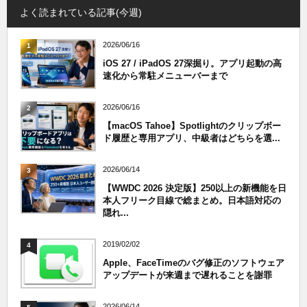
よく読まれている記事(今週)
2026/06/16
1
iOS 27 / iPadOS 27深掘り。アプリ起動の高
速化から常駐メニューバーまで
2026/06/16
2
【macOS Tahoe】Spotlightのクリップボー
ド履歴と専用アプリ、中級者はどちらを選...
2026/06/14
3
【WWDC 2026 決定版】250以上の新機能を日
本人フリーク目線で総まとめ。日本語対応の
隠れ...
2019/02/02
4
Apple、FaceTimeのバグ修正のソフトウェア
アップデートが来週まで遅れることを謝罪
2026/06/14