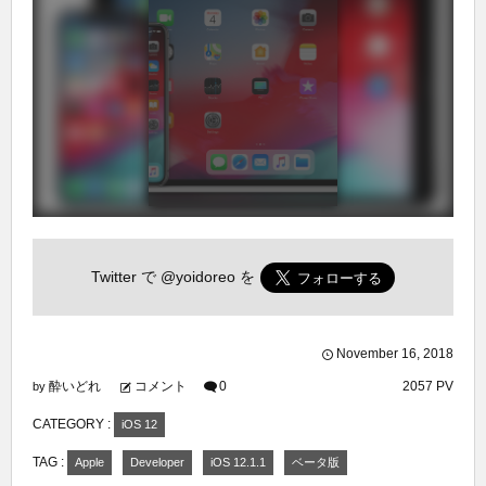
Twitter で
@yoidoreo
を
November
16
,
2018
酔いどれ
コメント
0
2057 PV
by
CATEGORY :
iOS 12
TAG :
Apple
Developer
iOS 12.1.1
ベータ版