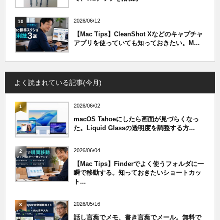
2026/06/12
10
【Mac Tips】CleanShot Xなどのキャプチャ
アプリを使っていても知っておきたい。M...
よく読まれている記事(今月)
2026/06/02
1
macOS Tahoeにしたら画面が見づらくなっ
た。Liquid Glassの透明度を調整する方...
2026/06/04
2
【Mac Tips】Finderでよく使うフォルダに一
瞬で移動する。知っておきたいショートカッ
ト...
2026/05/16
3
話し言葉でメモ、書き言葉でメール。無料で