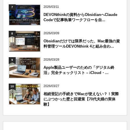
2026/03/11
7
DEVONthinkの資料からObsidianへClaude
Codeで記事執筆ワークフローを自...
2026/03/09
8
Obsidianだけでは限界だった、Mac最強の資
料管理ツールDEVONthink 4と組み合わ...
2026/03/28
9
Apple製品ユーザーのための「デジタル終
活」完全チェックリスト – iCloud・...
2026/03/27
10
相続登記の手続きでMacが使えない？！実際
にぶつかった壁と回避策【70代夫婦の実体
験】