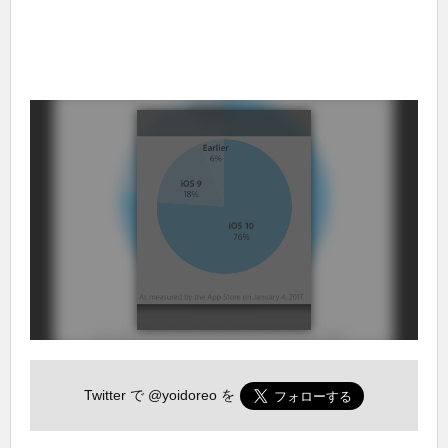
Twitter で
@yoidoreo
を