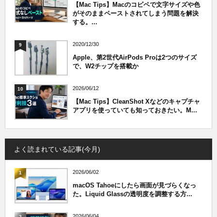
【Mac Tips】Macのコピペで文字サイズや色
がそのままペーストされてしまう問題を解決
する。...
2020/12/30
9
Apple、第2世代AirPods Proは2つのサイズ
で、W2チップを搭載か
2026/06/12
10
【Mac Tips】CleanShot Xなどのキャプチャ
アプリを使っていても知っておきたい。M...
よく読まれている記事(今月)
2026/06/02
1
macOS Tahoeにしたら画面が見づらくなっ
た。Liquid Glassの透明度を調整する方...
2026/06/04
2