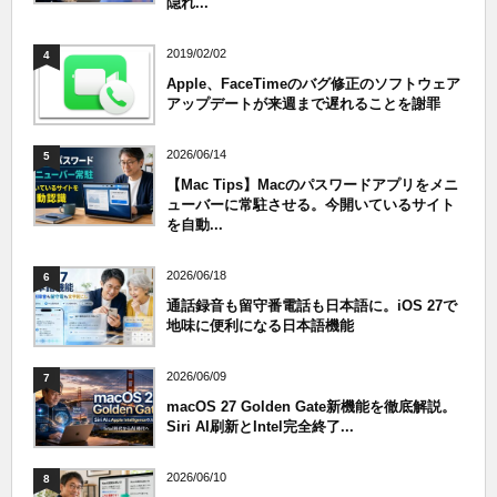
隠れ...
2019/02/02
4
Apple、FaceTimeのバグ修正のソフトウェア
アップデートが来週まで遅れることを謝罪
2026/06/14
5
【Mac Tips】Macのパスワードアプリをメニ
ューバーに常駐させる。今開いているサイト
を自動...
2026/06/18
6
通話録音も留守番電話も日本語に。iOS 27で
地味に便利になる日本語機能
2026/06/09
7
macOS 27 Golden Gate新機能を徹底解説。
Siri AI刷新とIntel完全終了...
2026/06/10
8