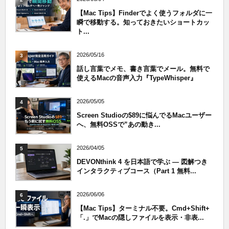
【Mac Tips】Finderでよく使うフォルダに一
瞬で移動する。知っておきたいショートカッ
ト...
2026/05/16
3
話し言葉でメモ、書き言葉でメール。無料で
使えるMacの音声入力『TypeWhisper』
2026/05/05
4
Screen Studioの$89に悩んでるMacユーザー
へ、無料OSSで”あの動き...
2026/04/05
5
DEVONthink 4 を日本語で学ぶ — 図解つき
インタラクティブコース（Part 1 無料...
2026/06/06
6
【Mac Tips】ターミナル不要。Cmd+Shift+
「.」でMacの隠しファイルを表示・非表...