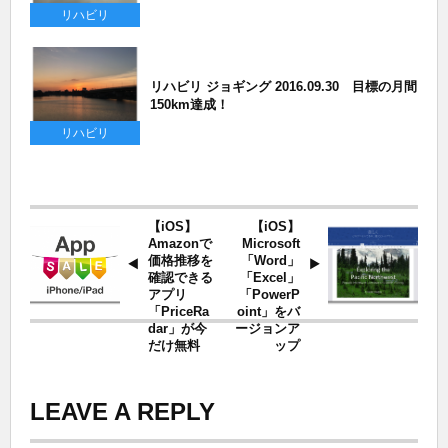
リハビリ
リハビリ ジョギング 2016.09.30 目標の月間
150km達成！
リハビリ
【iOS】
【iOS】
Amazonで
Microsoft
価格推移を
「Word」
確認できる
「Excel」
アプリ
「PowerP
「PriceRa
oint」をバ
dar」が今
ージョンア
だけ無料
ップ
LEAVE A REPLY