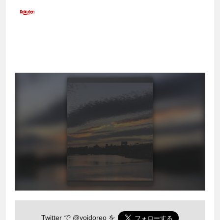
Twitter で
@yoidoreo
を