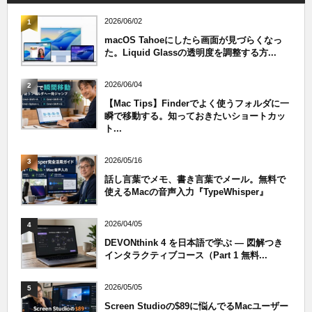
2026/06/02
1
macOS Tahoeにしたら画面が見づらくなっ
た。Liquid Glassの透明度を調整する方...
2026/06/04
2
【Mac Tips】Finderでよく使うフォルダに一
瞬で移動する。知っておきたいショートカッ
ト...
2026/05/16
3
話し言葉でメモ、書き言葉でメール。無料で
使えるMacの音声入力『TypeWhisper』
2026/04/05
4
DEVONthink 4 を日本語で学ぶ — 図解つき
インタラクティブコース（Part 1 無料...
2026/05/05
5
Screen Studioの$89に悩んでるMacユーザー