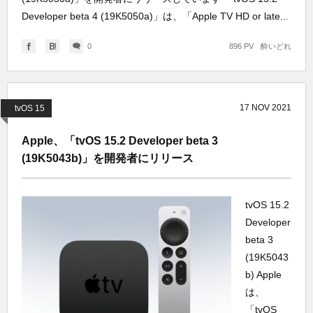
Developer beta 4 (19K5050a)」は、「Apple TV HD or late...
0
896 PV
酔いどれ
17
NOV
2021
tvOS 15
Apple、「tvOS 15.2 Developer beta 3
(19K5043b)」を開発者にリリース
tvOS 15.2
Developer
beta 3
(19K5043
b) Apple
は、
「tvOS