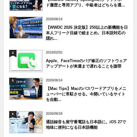
ド履歴と専用アプリ、中級者はどちらを選...
2026/06/14
3
【WWDC 2026 決定版】250以上の新機能を日
本人フリーク目線で総まとめ。日本語対応の
隠れ...
2019/02/02
4
Apple、FaceTimeのバグ修正のソフトウェア
アップデートが来週まで遅れることを謝罪
2026/06/14
5
【Mac Tips】Macのパスワードアプリをメニ
ューバーに常駐させる。今開いているサイト
を自動...
2026/06/18
6
通話録音も留守番電話も日本語に。iOS 27で
地味に便利になる日本語機能