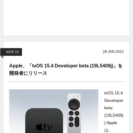
28
JAN
2022
tvOS 15
Apple、「tvOS 15.4 Developer beta (19L5409j)」を
開発者にリリース
tvOS 15.4
Developer
beta
(19L5409j
) Apple
は、