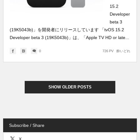
15.2
Developer
beta 3
(19K5043b)」を開発者にリリースしています 「tvOS 15.2
Developer beta 3 (19K5043b)」は、「Apple TV HD or late...
0
726 PV
酔いどれ
SHOW OLDER POSTS
Subscribe / Share
X