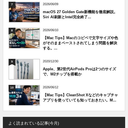
2026/06/09
7
macOS 27 Golden Gate新機能を徹底解説。
Siri AI刷新とIntel完全終了...
2026/06/10
8
【Mac Tips】Macのコピペで文字サイズや色
がそのままペーストされてしまう問題を解決
する。...
2020/12/30
9
Apple、第2世代AirPods Proは2つのサイズ
で、W2チップを搭載か
2026/06/12
10
【Mac Tips】CleanShot Xなどのキャプチャ
アプリを使っていても知っておきたい。M...
よく読まれている記事(今月)