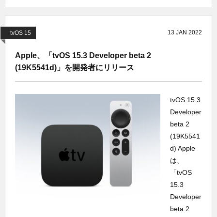
13
JAN
2022
tvOS 15
Apple、「tvOS 15.3 Developer beta 2
(19K5541d)」を開発者にリリース
tvOS 15.3
Developer
beta 2
(19K5541
d) Apple
は、
「tvOS
15.3
Developer
beta 2