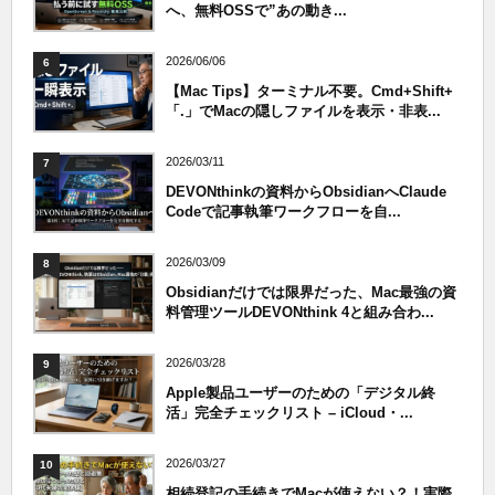
へ、無料OSSで”あの動き...
2026/06/06
6
【Mac Tips】ターミナル不要。Cmd+Shift+
「.」でMacの隠しファイルを表示・非表...
2026/03/11
7
DEVONthinkの資料からObsidianへClaude
Codeで記事執筆ワークフローを自...
2026/03/09
8
Obsidianだけでは限界だった、Mac最強の資
料管理ツールDEVONthink 4と組み合わ...
2026/03/28
9
Apple製品ユーザーのための「デジタル終
活」完全チェックリスト – iCloud・...
2026/03/27
10
相続登記の手続きでMacが使えない？！実際