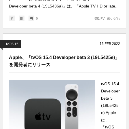
Developer beta 4 (19L5436a)」は、「Apple TV HD or late...
0
851 PV
酔いどれ
16
FEB
2022
tvOS 15
Apple、「tvOS 15.4 Developer beta 3 (19L5425e)」
を開発者にリリース
tvOS 15.4
Developer
beta 3
(19L5425
e) Apple
は、
「tvOS