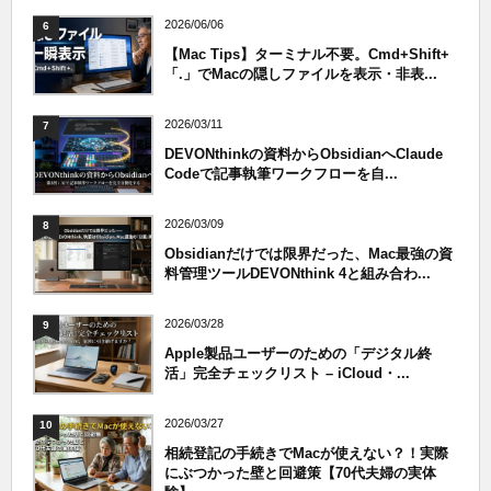
2026/06/06
6
【Mac Tips】ターミナル不要。Cmd+Shift+
「.」でMacの隠しファイルを表示・非表...
2026/03/11
7
DEVONthinkの資料からObsidianへClaude
Codeで記事執筆ワークフローを自...
2026/03/09
8
Obsidianだけでは限界だった、Mac最強の資
料管理ツールDEVONthink 4と組み合わ...
2026/03/28
9
Apple製品ユーザーのための「デジタル終
活」完全チェックリスト – iCloud・...
2026/03/27
10
相続登記の手続きでMacが使えない？！実際
にぶつかった壁と回避策【70代夫婦の実体