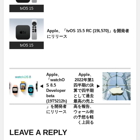
tvOS 15
Apple、「tvOS 15.5 RC (19L570)」を開発者
にリリース
tvOS 15
Apple、
Apple、
「watchO
2022年第1
S 8.5
四半期の決
Developer
算で四半期
beta
として過去
(19T5212h)
最高の売上
」を開発者
高を報告、
にリリース
ウォール街
の予想を軽
く上回る
LEAVE A REPLY