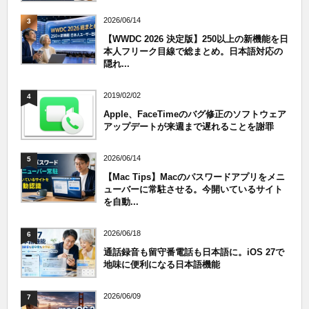
2026/06/14
3
【WWDC 2026 決定版】250以上の新機能を日
本人フリーク目線で総まとめ。日本語対応の
隠れ...
2019/02/02
4
Apple、FaceTimeのバグ修正のソフトウェア
アップデートが来週まで遅れることを謝罪
2026/06/14
5
【Mac Tips】Macのパスワードアプリをメニ
ューバーに常駐させる。今開いているサイト
を自動...
2026/06/18
6
通話録音も留守番電話も日本語に。iOS 27で
地味に便利になる日本語機能
2026/06/09
7