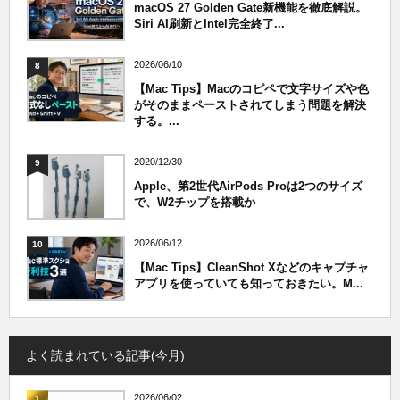
macOS 27 Golden Gate新機能を徹底解説。
Siri AI刷新とIntel完全終了...
2026/06/10
8
【Mac Tips】Macのコピペで文字サイズや色
がそのままペーストされてしまう問題を解決
する。...
2020/12/30
9
Apple、第2世代AirPods Proは2つのサイズ
で、W2チップを搭載か
2026/06/12
10
【Mac Tips】CleanShot Xなどのキャプチャ
アプリを使っていても知っておきたい。M...
よく読まれている記事(今月)
2026/06/02
1