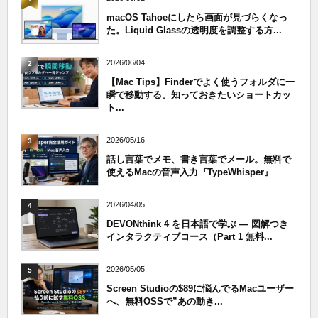
macOS Tahoeにしたら画面が見づらくなっ
た。Liquid Glassの透明度を調整する方...
2026/06/04
2
【Mac Tips】Finderでよく使うフォルダに一
瞬で移動する。知っておきたいショートカッ
ト...
2026/05/16
3
話し言葉でメモ、書き言葉でメール。無料で
使えるMacの音声入力『TypeWhisper』
2026/04/05
4
DEVONthink 4 を日本語で学ぶ — 図解つき
インタラクティブコース（Part 1 無料...
2026/05/05
5
Screen Studioの$89に悩んでるMacユーザー
へ、無料OSSで”あの動き...