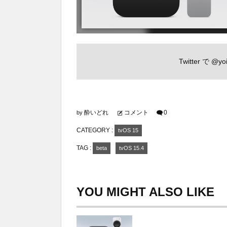
Twitter で
@yoi
酔いどれ
コメント
0
by
CATEGORY :
tvOS 15
TAG :
beta
tvOS 15.4
YOU MIGHT ALSO LIKE