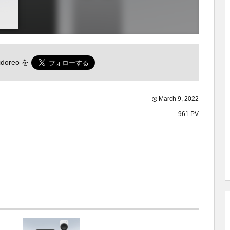
doreo
を
March
9
,
2022
961 PV