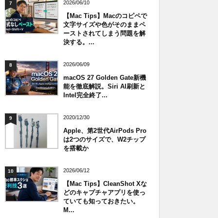
2026/06/10
7
【Mac Tips】Macのコピペで
文字サイズや色がそのままペ
ーストされてしまう問題を解
決する。...
2026/06/09
8
macOS 27 Golden Gate新機
能を徹底解説。Siri AI刷新と
Intel完全終了...
2020/12/30
9
Apple、第2世代AirPods Pro
は2つのサイズで、W2チップ
を搭載か
2026/06/12
10
【Mac Tips】CleanShot Xな
どのキャプチャアプリを使っ
ていても知っておきたい。
M...