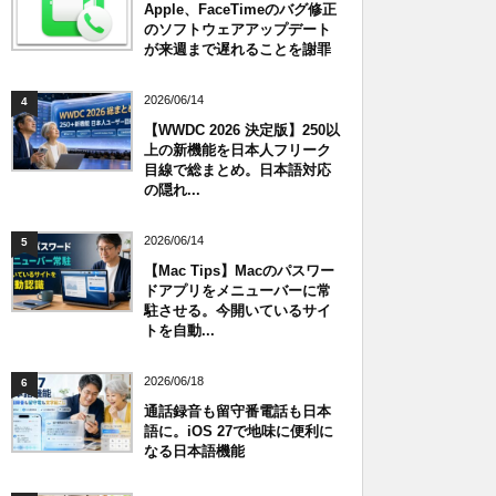
Apple、FaceTimeのバグ修正
のソフトウェアアップデート
が来週まで遅れることを謝罪
2026/06/14
4
【WWDC 2026 決定版】250以
上の新機能を日本人フリーク
目線で総まとめ。日本語対応
の隠れ...
2026/06/14
5
【Mac Tips】Macのパスワー
ドアプリをメニューバーに常
駐させる。今開いているサイ
トを自動...
2026/06/18
6
通話録音も留守番電話も日本
語に。iOS 27で地味に便利に
なる日本語機能