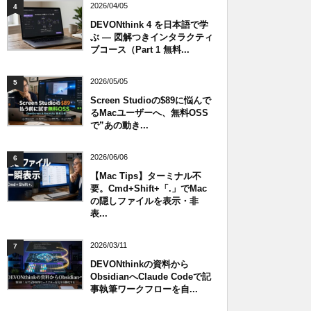
2026/04/05
4
DEVONthink 4 を日本語で学
ぶ — 図解つきインタラクティ
ブコース（Part 1 無料...
2026/05/05
5
Screen Studioの$89に悩んで
るMacユーザーへ、無料OSS
で”あの動き...
2026/06/06
6
【Mac Tips】ターミナル不
要。Cmd+Shift+「.」でMac
の隠しファイルを表示・非
表...
2026/03/11
7
DEVONthinkの資料から
ObsidianへClaude Codeで記
事執筆ワークフローを自...