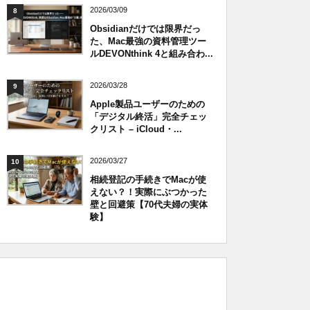
2026/03/09
8
Obsidianだけでは限界だっ
た、Mac最強の資料管理ツー
ルDEVONthink 4と組み合わ...
2026/03/28
9
Apple製品ユーザーのための
「デジタル終活」完全チェッ
クリスト – iCloud・...
2026/03/27
10
相続登記の手続きでMacが使
えない？！実際にぶつかった
壁と回避策【70代夫婦の実体
験】