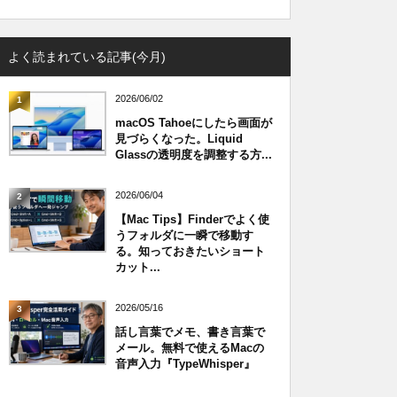
よく読まれている記事(今月)
2026/06/02
1
macOS Tahoeにしたら画面が
見づらくなった。Liquid
Glassの透明度を調整する方...
2026/06/04
2
【Mac Tips】Finderでよく使
うフォルダに一瞬で移動す
る。知っておきたいショート
カット...
2026/05/16
3
話し言葉でメモ、書き言葉で
メール。無料で使えるMacの
音声入力『TypeWhisper』