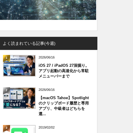
よく読まれている記事(今週)
2026/06/16
1
iOS 27 / iPadOS 27深掘り。
アプリ起動の高速化から常駐
メニューバーまで
2026/06/16
2
【macOS Tahoe】Spotlight
のクリップボード履歴と専用
アプリ、中級者はどちらを
選...
2019/02/02
3