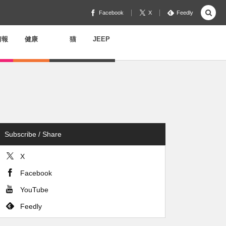
Facebook
X
Feedly
情報
健康
猫
JEEP
Subscribe / Share
X
Facebook
YouTube
Feedly