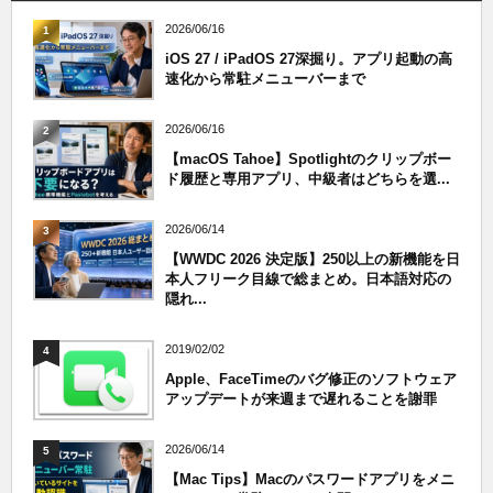
2026/06/16
1
iOS 27 / iPadOS 27深掘り。アプリ起動の高
速化から常駐メニューバーまで
2026/06/16
2
【macOS Tahoe】Spotlightのクリップボー
ド履歴と専用アプリ、中級者はどちらを選...
2026/06/14
3
【WWDC 2026 決定版】250以上の新機能を日
本人フリーク目線で総まとめ。日本語対応の
隠れ...
2019/02/02
4
Apple、FaceTimeのバグ修正のソフトウェア
アップデートが来週まで遅れることを謝罪
2026/06/14
5
【Mac Tips】Macのパスワードアプリをメニ