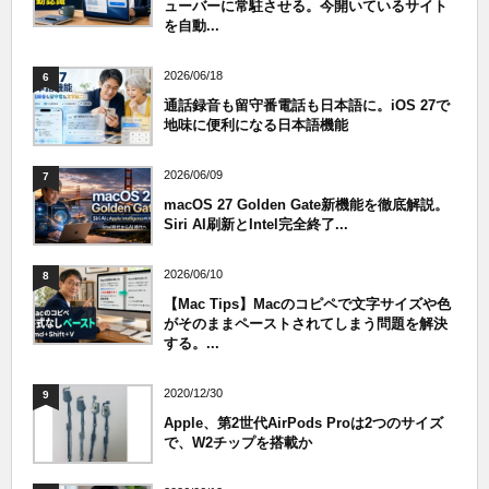
ューバーに常駐させる。今開いているサイト
を自動...
2026/06/18
6
通話録音も留守番電話も日本語に。iOS 27で
地味に便利になる日本語機能
2026/06/09
7
macOS 27 Golden Gate新機能を徹底解説。
Siri AI刷新とIntel完全終了...
2026/06/10
8
【Mac Tips】Macのコピペで文字サイズや色
がそのままペーストされてしまう問題を解決
する。...
2020/12/30
9
Apple、第2世代AirPods Proは2つのサイズ
で、W2チップを搭載か