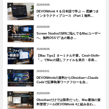
2026/04/05
4
DEVONthink 4 を日本語で学ぶ — 図解つき
インタラクティブコース（Part 1 無料...
2026/05/05
5
Screen Studioの$89に悩んでるMacユーザー
へ、無料OSSで”あの動き...
2026/06/06
6
【Mac Tips】ターミナル不要。Cmd+Shift+
「.」でMacの隠しファイルを表示・非表...
2026/03/11
7
DEVONthinkの資料からObsidianへClaude
Codeで記事執筆ワークフローを自...
2026/03/09
8
Obsidianだけでは限界だった、Mac最強の資
料管理ツールDEVONthink 4と組み合わ...