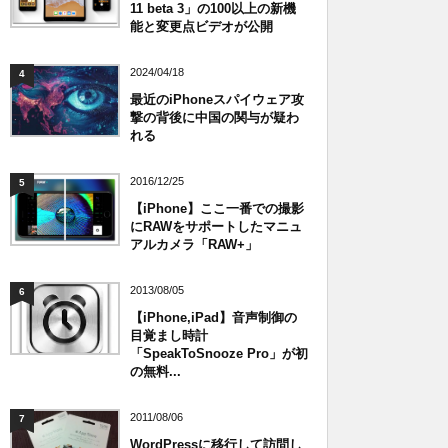
11 beta 3」の100以上の新機
能と変更点ビデオが公開
2024/04/18
4
最近のiPhoneスパイウェア攻
撃の背後に中国の関与が疑わ
れる
2016/12/25
5
【iPhone】ここ一番での撮影
にRAWをサポートしたマニュ
アルカメラ「RAW+」
2013/08/05
6
【iPhone,iPad】音声制御の
目覚まし時計
「SpeakToSnooze Pro」が初
の無料...
2011/08/06
7
WordPressに移行して訪問し