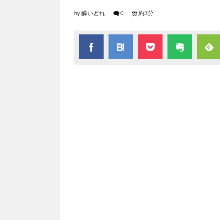
酔いどれ
0
約3分
by