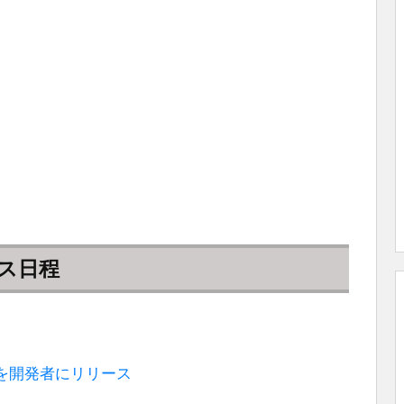
ース日程
572)」を開発者にリリース