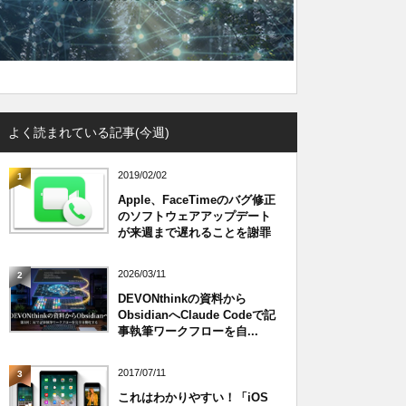
よく読まれている記事(今週)
2019/02/02
1
Apple、FaceTimeのバグ修正
のソフトウェアアップデート
が来週まで遅れることを謝罪
2026/03/11
2
DEVONthinkの資料から
ObsidianへClaude Codeで記
事執筆ワークフローを自...
2017/07/11
3
これはわかりやすい！「iOS