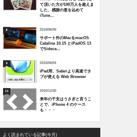
て頂いた方が100万人を超えま
した、感謝の意を込めて
iTune...
2019/06/30
8
サポート外のMacをmacOS
Catalina 10.15 とiPadOS 13
でSideca...
2010/06/04
9
iPad用、Safariより高速でタ
ブが使える Web Browser
2010/12/30
10
来年の干支はうさぎと言うこ
とで、iPhone 4 のケース
も・・・
よく読まれている記事(今月)