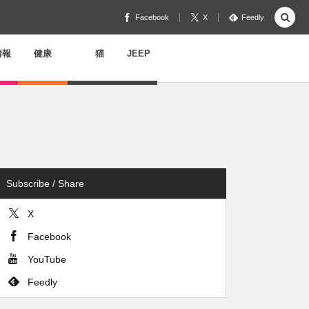
Facebook
X
Feedly
情報
健康
猫
JEEP
Subscribe / Share
X
Facebook
YouTube
Feedly