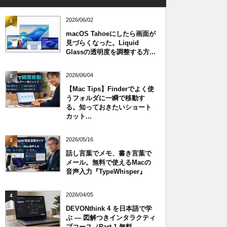
2026/06/02
1
macOS Tahoeにしたら画面が
見づらくなった。Liquid
Glassの透明度を調整する方...
2026/06/04
2
【Mac Tips】Finderでよく使
うフォルダに一瞬で移動す
る。知っておきたいショート
カット...
2026/05/16
3
話し言葉でメモ、書き言葉で
メール。無料で使えるMacの
音声入力『TypeWhisper』
2026/04/05
4
DEVONthink 4 を日本語で学
ぶ — 図解つきインタラクティ
ブコース（Part 1 無料...