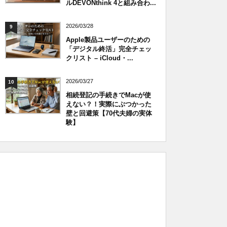
ルDEVONthink 4と組み合わ...
2026/03/28
9
Apple製品ユーザーのための
「デジタル終活」完全チェッ
クリスト – iCloud・...
2026/03/27
10
相続登記の手続きでMacが使
えない？！実際にぶつかった
壁と回避策【70代夫婦の実体
験】