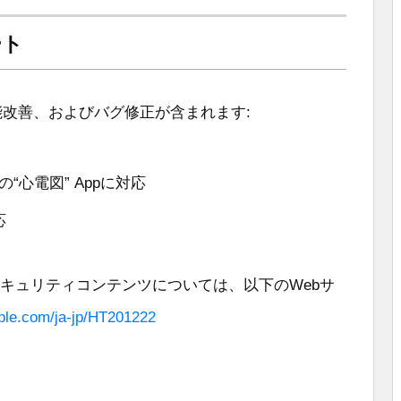
ート
と機能改善、およびバグ修正が含まれます:
以降の“心電図” Appに対応
応
セキュリティコンテンツについては、以下のWebサ
pple.com/ja-jp/HT201222