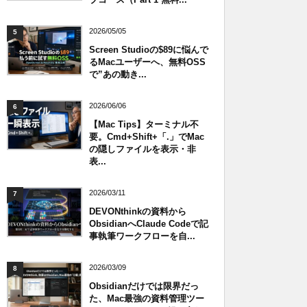
2026/05/05
5
Screen Studioの$89に悩んで
るMacユーザーへ、無料OSS
で”あの動き...
2026/06/06
6
【Mac Tips】ターミナル不
要。Cmd+Shift+「.」でMac
の隠しファイルを表示・非
表...
2026/03/11
7
DEVONthinkの資料から
ObsidianへClaude Codeで記
事執筆ワークフローを自...
2026/03/09
8
Obsidianだけでは限界だっ
た、Mac最強の資料管理ツー