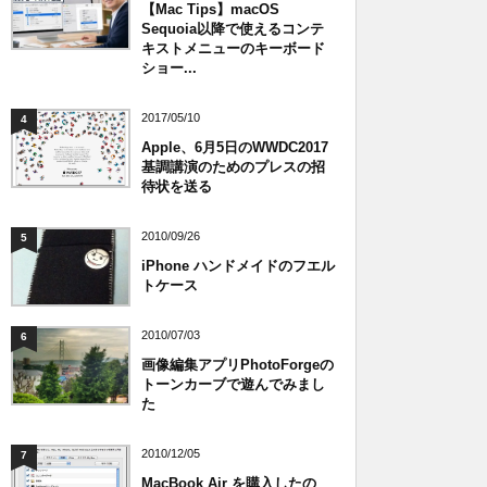
【Mac Tips】macOS
Sequoia以降で使えるコンテ
キストメニューのキーボード
ショー...
2017/05/10
4
Apple、6月5日のWWDC2017
基調講演のためのプレスの招
待状を送る
2010/09/26
5
iPhone ハンドメイドのフエル
トケース
2010/07/03
6
画像編集アプリPhotoForgeの
トーンカーブで遊んでみまし
た
2010/12/05
7
MacBook Air を購入したの