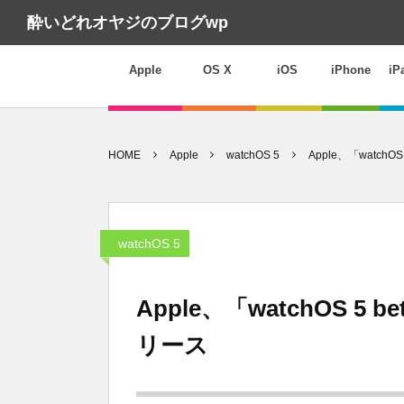
酔いどれオヤジのブログwp
Apple
OS X
iOS
iPhone
iP
HOME
Apple
watchOS 5
Apple、「watchO
watchOS 5
Apple、「watchOS 5 b
リース