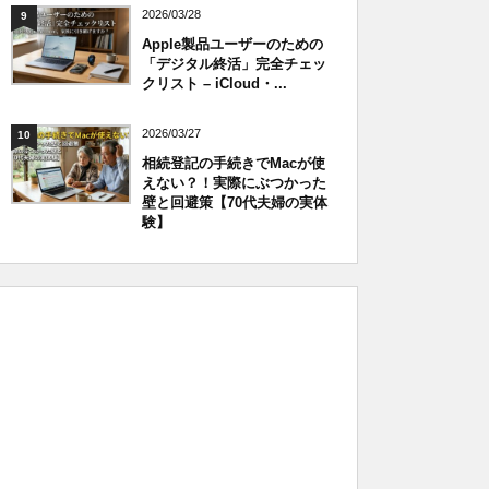
2026/03/28
9
Apple製品ユーザーのための
「デジタル終活」完全チェッ
クリスト – iCloud・...
2026/03/27
10
相続登記の手続きでMacが使
えない？！実際にぶつかった
壁と回避策【70代夫婦の実体
験】