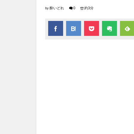
酔いどれ
0
約3分
by