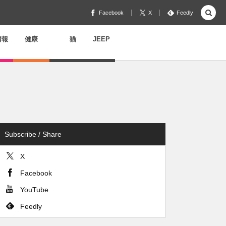
Facebook
X
Feedly
情報
健康
猫
JEEP
Subscribe / Share
X
Facebook
YouTube
Feedly