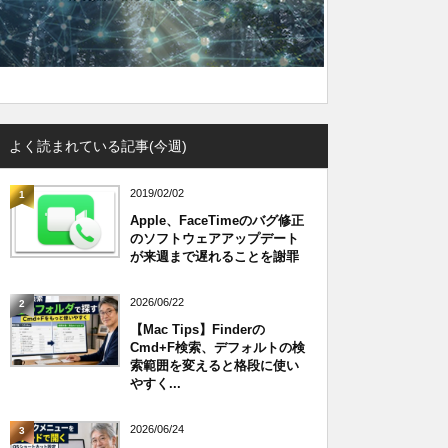
よく読まれている記事(今週)
2019/02/02
1
Apple、FaceTimeのバグ修正
のソフトウェアアップデート
が来週まで遅れることを謝罪
2026/06/22
2
【Mac Tips】Finderの
Cmd+F検索、デフォルトの検
索範囲を変えると格段に使い
やすく...
2026/06/24
3