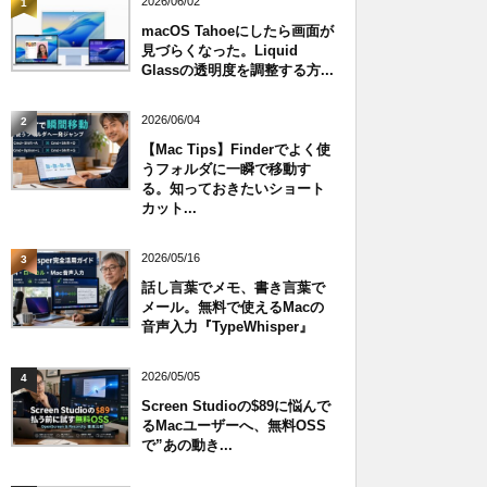
2026/06/02
1
macOS Tahoeにしたら画面が
見づらくなった。Liquid
Glassの透明度を調整する方...
2026/06/04
2
【Mac Tips】Finderでよく使
うフォルダに一瞬で移動す
る。知っておきたいショート
カット...
2026/05/16
3
話し言葉でメモ、書き言葉で
メール。無料で使えるMacの
音声入力『TypeWhisper』
2026/05/05
4
Screen Studioの$89に悩んで
るMacユーザーへ、無料OSS
で”あの動き...