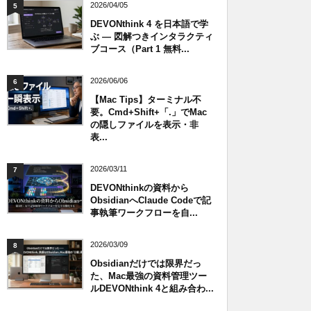
2026/04/05
5
DEVONthink 4 を日本語で学
ぶ — 図解つきインタラクティ
ブコース（Part 1 無料...
2026/06/06
6
【Mac Tips】ターミナル不
要。Cmd+Shift+「.」でMac
の隠しファイルを表示・非
表...
2026/03/11
7
DEVONthinkの資料から
ObsidianへClaude Codeで記
事執筆ワークフローを自...
2026/03/09
8
Obsidianだけでは限界だっ
た、Mac最強の資料管理ツー
ルDEVONthink 4と組み合わ...