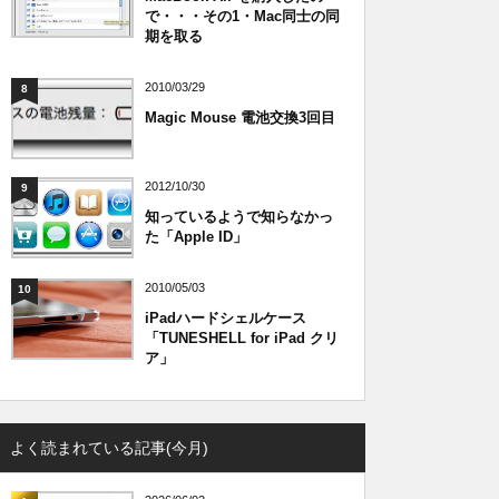
で・・・その1・Mac同士の同
期を取る
2010/03/29
8
Magic Mouse 電池交換3回目
2012/10/30
9
知っているようで知らなかっ
た「Apple ID」
2010/05/03
10
iPadハードシェルケース
「TUNESHELL for iPad クリ
ア」
よく読まれている記事(今月)