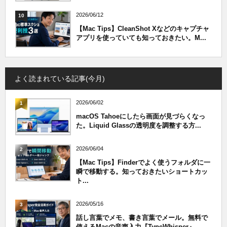
2026/06/12
10
【Mac Tips】CleanShot Xなどのキャプチャ
アプリを使っていても知っておきたい。M...
よく読まれている記事(今月)
2026/06/02
1
macOS Tahoeにしたら画面が見づらくなっ
た。Liquid Glassの透明度を調整する方...
2026/06/04
2
【Mac Tips】Finderでよく使うフォルダに一
瞬で移動する。知っておきたいショートカッ
ト...
2026/05/16
3
話し言葉でメモ、書き言葉でメール。無料で
使えるMacの音声入力『TypeWhisper』