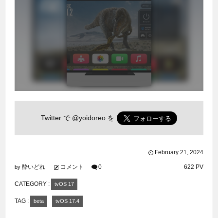
Twitter で
@yoidoreo
を
February
21
,
2024
酔いどれ
コメント
0
622 PV
by
CATEGORY :
tvOS 17
TAG :
beta
tvOS 17.4