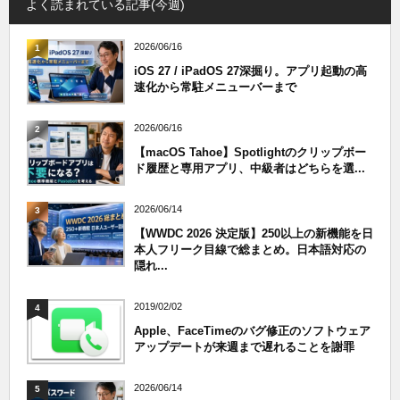
よく読まれている記事(今週)
2026/06/16
1
iOS 27 / iPadOS 27深掘り。アプリ起動の高
速化から常駐メニューバーまで
2026/06/16
2
【macOS Tahoe】Spotlightのクリップボー
ド履歴と専用アプリ、中級者はどちらを選...
2026/06/14
3
【WWDC 2026 決定版】250以上の新機能を日
本人フリーク目線で総まとめ。日本語対応の
隠れ...
2019/02/02
4
Apple、FaceTimeのバグ修正のソフトウェア
アップデートが来週まで遅れることを謝罪
2026/06/14
5