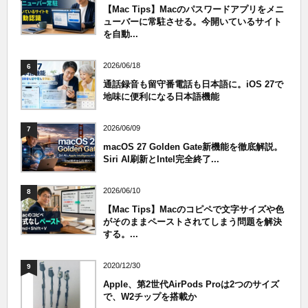
【Mac Tips】Macのパスワードアプリをメニ
ューバーに常駐させる。今開いているサイト
を自動...
2026/06/18
6
通話録音も留守番電話も日本語に。iOS 27で
地味に便利になる日本語機能
2026/06/09
7
macOS 27 Golden Gate新機能を徹底解説。
Siri AI刷新とIntel完全終了...
2026/06/10
8
【Mac Tips】Macのコピペで文字サイズや色
がそのままペーストされてしまう問題を解決
する。...
2020/12/30
9
Apple、第2世代AirPods Proは2つのサイズ
で、W2チップを搭載か