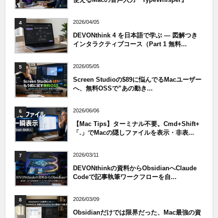
2026/04/05
4
DEVONthink 4 を日本語で学ぶ — 図解つき
インタラクティブコース（Part 1 無料...
2026/05/05
5
Screen Studioの$89に悩んでるMacユーザー
へ、無料OSSで”あの動き...
2026/06/06
6
【Mac Tips】ターミナル不要。Cmd+Shift+
「.」でMacの隠しファイルを表示・非表...
2026/03/11
7
DEVONthinkの資料からObsidianへClaude
Codeで記事執筆ワークフローを自...
2026/03/09
8
Obsidianだけでは限界だった、Mac最強の資