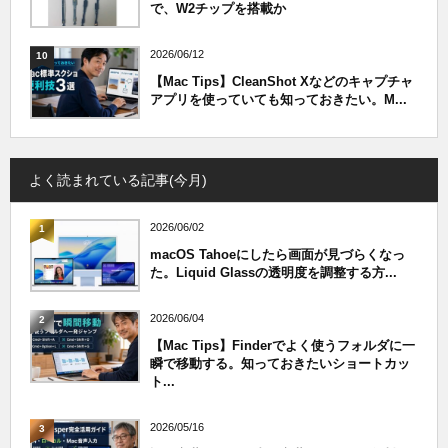
で、W2チップを搭載か
2026/06/12
10
【Mac Tips】CleanShot Xなどのキャプチャ
アプリを使っていても知っておきたい。M...
よく読まれている記事(今月)
2026/06/02
1
macOS Tahoeにしたら画面が見づらくなっ
た。Liquid Glassの透明度を調整する方...
2026/06/04
2
【Mac Tips】Finderでよく使うフォルダに一
瞬で移動する。知っておきたいショートカッ
ト...
2026/05/16
3