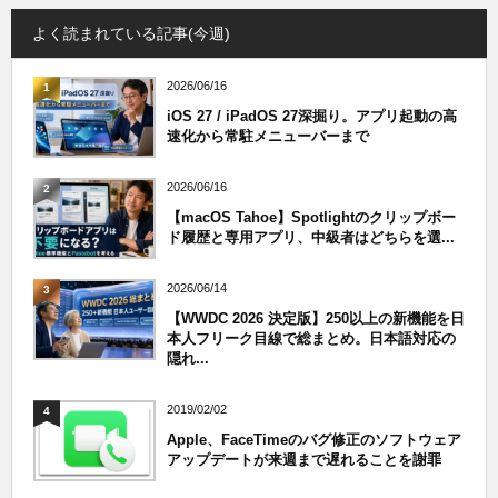
よく読まれている記事(今週)
2026/06/16
1
iOS 27 / iPadOS 27深掘り。アプリ起動の高
速化から常駐メニューバーまで
2026/06/16
2
【macOS Tahoe】Spotlightのクリップボー
ド履歴と専用アプリ、中級者はどちらを選...
2026/06/14
3
【WWDC 2026 決定版】250以上の新機能を日
本人フリーク目線で総まとめ。日本語対応の
隠れ...
2019/02/02
4
Apple、FaceTimeのバグ修正のソフトウェア
アップデートが来週まで遅れることを謝罪