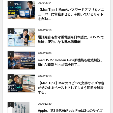
2026/06/14
5
【Mac Tips】Macのパスワードアプリをメニ
ューバーに常駐させる。今開いているサイト
を自動...
2026/06/18
6
通話録音も留守番電話も日本語に。iOS 27で
地味に便利になる日本語機能
2026/06/09
7
macOS 27 Golden Gate新機能を徹底解説。
Siri AI刷新とIntel完全終了...
2026/06/10
8
【Mac Tips】Macのコピペで文字サイズや色
がそのままペーストされてしまう問題を解決
する。...
2020/12/30
9
Apple、第2世代AirPods Proは2つのサイズ