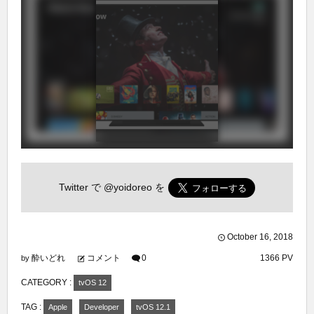
Twitter で
@yoidoreo
を
October
16
,
2018
酔いどれ
コメント
0
1366 PV
by
CATEGORY :
tvOS 12
TAG :
Apple
Developer
tvOS 12.1