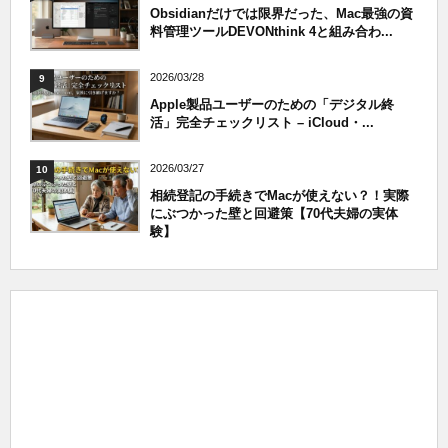
Obsidianだけでは限界だった、Mac最強の資
料管理ツールDEVONthink 4と組み合わ...
2026/03/28
9
Apple製品ユーザーのための「デジタル終
活」完全チェックリスト – iCloud・...
2026/03/27
10
相続登記の手続きでMacが使えない？！実際
にぶつかった壁と回避策【70代夫婦の実体
験】