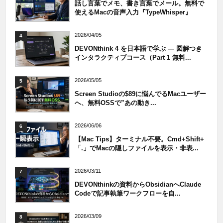
話し言葉でメモ、書き言葉でメール。無料で
使えるMacの音声入力『TypeWhisper』
2026/04/05
4
DEVONthink 4 を日本語で学ぶ — 図解つき
インタラクティブコース（Part 1 無料...
2026/05/05
5
Screen Studioの$89に悩んでるMacユーザー
へ、無料OSSで”あの動き...
2026/06/06
6
【Mac Tips】ターミナル不要。Cmd+Shift+
「.」でMacの隠しファイルを表示・非表...
2026/03/11
7
DEVONthinkの資料からObsidianへClaude
Codeで記事執筆ワークフローを自...
2026/03/09
8