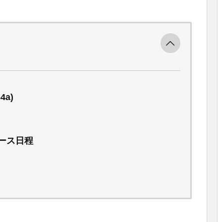
64a)
リリース日程