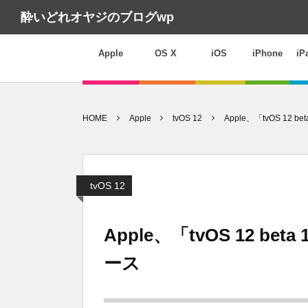
酔いどれオヤジのブログwp
Apple
OS X
iOS
iPhone
iP
HOME
Apple
tvOS 12
Apple、「tvOS 12 
tvOS 12
Apple、「tvOS 12 bet
ース