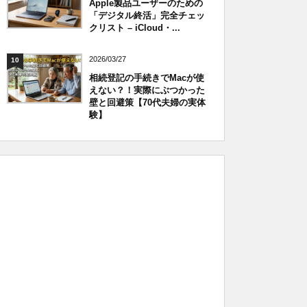
Apple製品ユーザーのための
「デジタル終活」完全チェッ
クリスト – iCloud・...
2026/03/27
10
相続登記の手続きでMacが使
えない？！実際にぶつかった
壁と回避策【70代夫婦の実体
験】