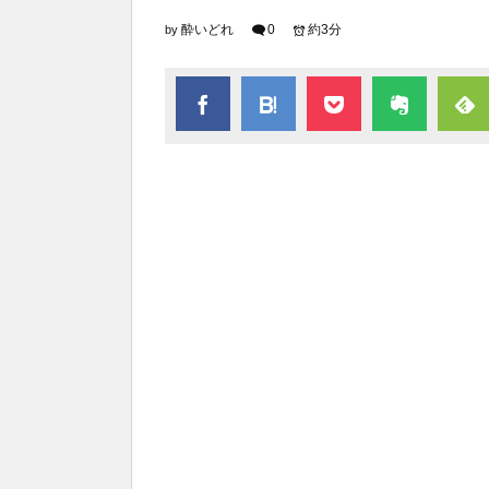
酔いどれ
0
約3分
by