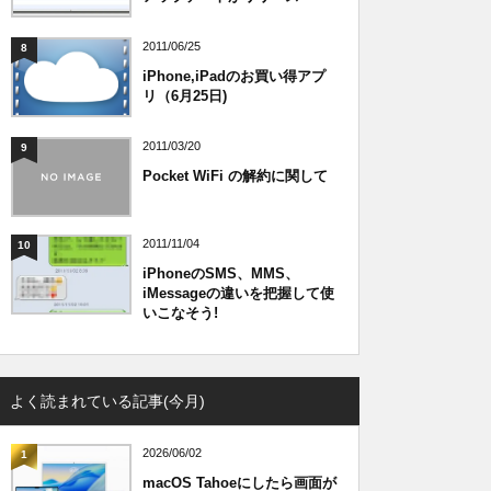
2011/06/25
8
iPhone,iPadのお買い得アプ
リ（6月25日)
2011/03/20
9
Pocket WiFi の解約に関して
2011/11/04
10
iPhoneのSMS、MMS、
iMessageの違いを把握して使
いこなそう!
よく読まれている記事(今月)
2026/06/02
1
macOS Tahoeにしたら画面が