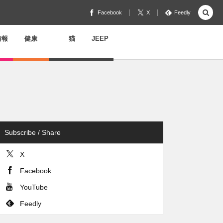
Facebook
X
Feedly
情報
健康
猫
JEEP
Subscribe / Share
X
Facebook
YouTube
Feedly