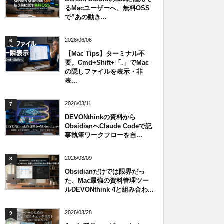
るMacユーザーへ、無料OSS
で”あの動き...
2026/06/06
6
【Mac Tips】ターミナル不
要。Cmd+Shift+「.」でMac
の隠しファイルを表示・非
表...
2026/03/11
7
DEVONthinkの資料から
ObsidianへClaude Codeで記
事執筆ワークフローを自...
2026/03/09
8
Obsidianだけでは限界だっ
た、Mac最強の資料管理ツー
ルDEVONthink 4と組み合わ...
2026/03/28
9