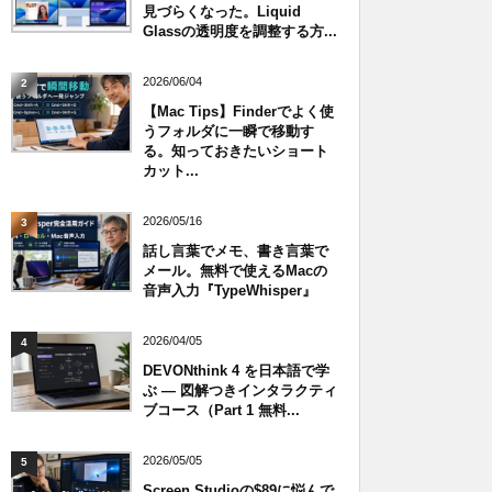
見づらくなった。Liquid
Glassの透明度を調整する方...
2026/06/04
2
【Mac Tips】Finderでよく使
うフォルダに一瞬で移動す
る。知っておきたいショート
カット...
2026/05/16
3
話し言葉でメモ、書き言葉で
メール。無料で使えるMacの
音声入力『TypeWhisper』
2026/04/05
4
DEVONthink 4 を日本語で学
ぶ — 図解つきインタラクティ
ブコース（Part 1 無料...
2026/05/05
5
Screen Studioの$89に悩んで