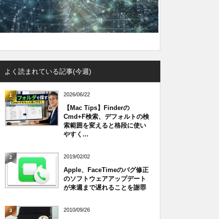
よく読まれている記事(今週)
2026/06/22
1
【Mac Tips】Finderの
Cmd+F検索、デフォルトの検
索範囲を変えると格段に使い
やすく...
2019/02/02
2
Apple、FaceTimeのバグ修正
のソフトウェアアップデート
が来週まで遅れることを謝罪
2010/09/26
3