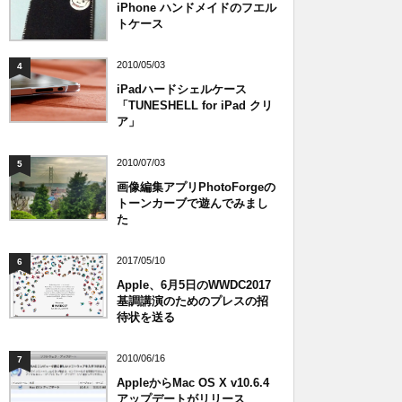
iPhone ハンドメイドのフエル
トケース
2010/05/03
4
iPadハードシェルケース
「TUNESHELL for iPad クリ
ア」
2010/07/03
5
画像編集アプリPhotoForgeの
トーンカーブで遊んでみまし
た
2017/05/10
6
Apple、6月5日のWWDC2017
基調講演のためのプレスの招
待状を送る
2010/06/16
7
AppleからMac OS X v10.6.4
アップデートがリリース