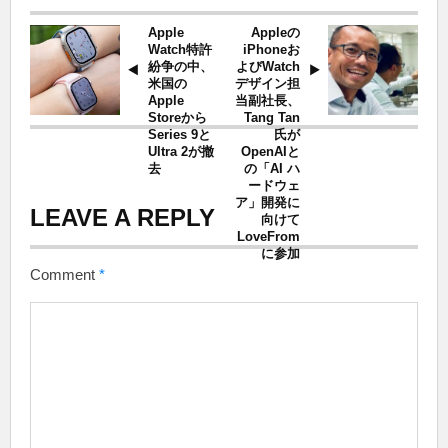
Apple
Appleの
Watch特許
iPhoneお
紛争の中、
よびWatch
米国の
デザイン担
Apple
当副社長、
Storeから
Tang Tan
Series 9と
氏が
Ultra 2が撤
OpenAIと
去
の「AI ハ
ードウェ
ア」開発に
LEAVE A REPLY
向けて
LoveFrom
に参加
Comment
*