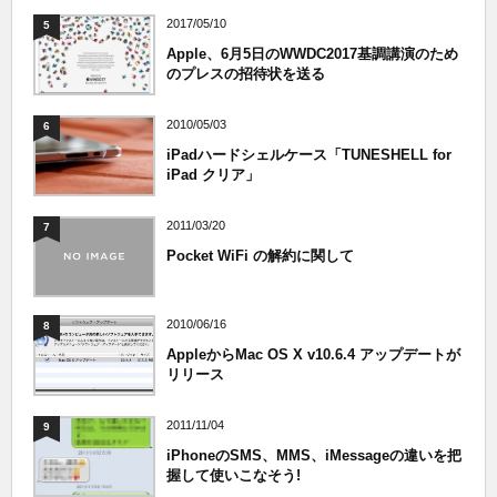
2017/05/10
5
Apple、6月5日のWWDC2017基調講演のため
のプレスの招待状を送る
2010/05/03
6
iPadハードシェルケース「TUNESHELL for
iPad クリア」
2011/03/20
7
Pocket WiFi の解約に関して
2010/06/16
8
AppleからMac OS X v10.6.4 アップデートが
リリース
2011/11/04
9
iPhoneのSMS、MMS、iMessageの違いを把
握して使いこなそう!