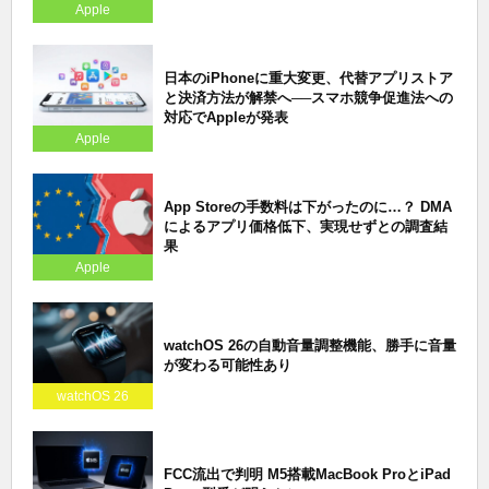
Apple
日本のiPhoneに重大変更、代替アプリストア
と決済方法が解禁へ──スマホ競争促進法への
対応でAppleが発表
Apple
App Storeの手数料は下がったのに…？ DMA
によるアプリ価格低下、実現せずとの調査結
果
Apple
watchOS 26の自動音量調整機能、勝手に音量
が変わる可能性あり
watchOS 26
FCC流出で判明 M5搭載MacBook ProとiPad