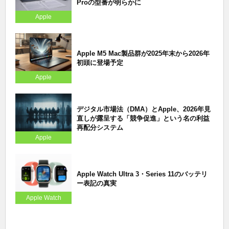
Proの型番が明らかに
Apple
Apple M5 Mac製品群が2025年末から2026年
初頭に登場予定
Apple
デジタル市場法（DMA）とApple、2026年見
直しが露呈する「競争促進」という名の利益
再配分システム
Apple
Apple Watch Ultra 3・Series 11のバッテリ
ー表記の真実
Apple Watch