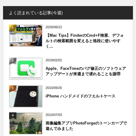
よく読まれている記事(今週)
2026/06/22
1
【Mac Tips】FinderのCmd+F検索、デフォ
ルトの検索範囲を変えると格段に使いやす
く...
2019/02/02
2
Apple、FaceTimeのバグ修正のソフトウェア
アップデートが来週まで遅れることを謝罪
2010/09/26
3
iPhone ハンドメイドのフエルトケース
2010/07/03
4
画像編集アプリPhotoForgeのトーンカーブで
遊んでみました