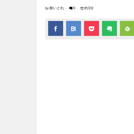
酔いどれ
0
約3分
by