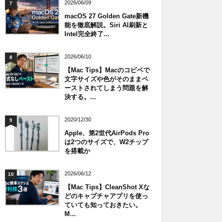
2026/06/09
7
macOS 27 Golden Gate新機
能を徹底解説。Siri AI刷新と
Intel完全終了...
2026/06/10
8
【Mac Tips】Macのコピペで
文字サイズや色がそのままペ
ーストされてしまう問題を解
決する。...
2020/12/30
9
Apple、第2世代AirPods Pro
は2つのサイズで、W2チップ
を搭載か
2026/06/12
10
【Mac Tips】CleanShot Xな
どのキャプチャアプリを使っ
ていても知っておきたい。
M...