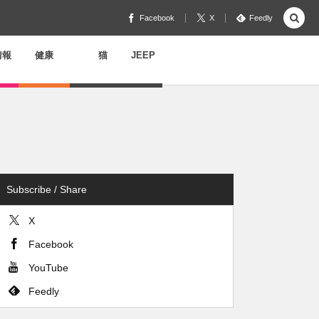
Facebook
X
Feedly
情報
健康
猫
JEEP
Subscribe / Share
X
Facebook
YouTube
Feedly