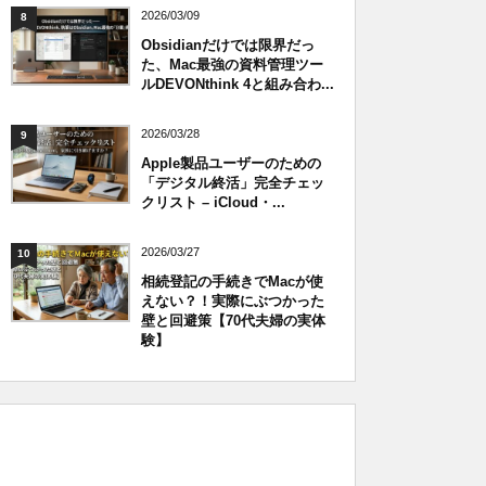
2026/03/09
8
Obsidianだけでは限界だっ
た、Mac最強の資料管理ツー
ルDEVONthink 4と組み合わ...
2026/03/28
9
Apple製品ユーザーのための
「デジタル終活」完全チェッ
クリスト – iCloud・...
2026/03/27
10
相続登記の手続きでMacが使
えない？！実際にぶつかった
壁と回避策【70代夫婦の実体
験】