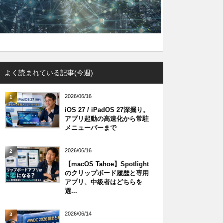
よく読まれている記事(今週)
2026/06/16
1
iOS 27 / iPadOS 27深掘り。
アプリ起動の高速化から常駐
メニューバーまで
2026/06/16
2
【macOS Tahoe】Spotlight
のクリップボード履歴と専用
アプリ、中級者はどちらを
選...
2026/06/14
3