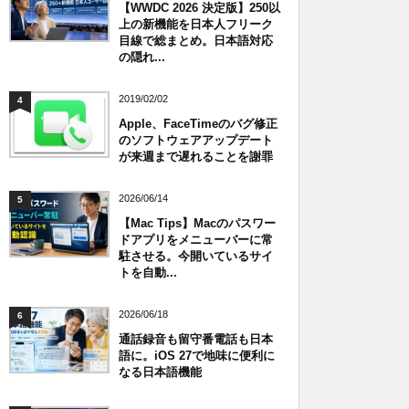
【WWDC 2026 決定版】250以
上の新機能を日本人フリーク
目線で総まとめ。日本語対応
の隠れ...
2019/02/02
4
Apple、FaceTimeのバグ修正
のソフトウェアアップデート
が来週まで遅れることを謝罪
2026/06/14
5
【Mac Tips】Macのパスワー
ドアプリをメニューバーに常
駐させる。今開いているサイ
トを自動...
2026/06/18
6
通話録音も留守番電話も日本
語に。iOS 27で地味に便利に
なる日本語機能