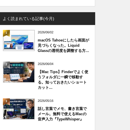
よく読まれている記事(今月)
2026/06/02
1
macOS Tahoeにしたら画面が
見づらくなった。Liquid
Glassの透明度を調整する方...
2026/06/04
2
【Mac Tips】Finderでよく使
うフォルダに一瞬で移動す
る。知っておきたいショート
カット...
2026/05/16
3
話し言葉でメモ、書き言葉で
メール。無料で使えるMacの
音声入力『TypeWhisper』