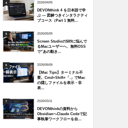
2026/04/05
4
DEVONthink 4 を日本語で学
ぶ — 図解つきインタラクティ
ブコース（Part 1 無料...
2026/05/05
5
Screen Studioの$89に悩んで
るMacユーザーへ、無料OSS
で”あの動き...
2026/06/06
6
【Mac Tips】ターミナル不
要。Cmd+Shift+「.」でMac
の隠しファイルを表示・非
表...
2026/03/11
7
DEVONthinkの資料から
ObsidianへClaude Codeで記
事執筆ワークフローを自...