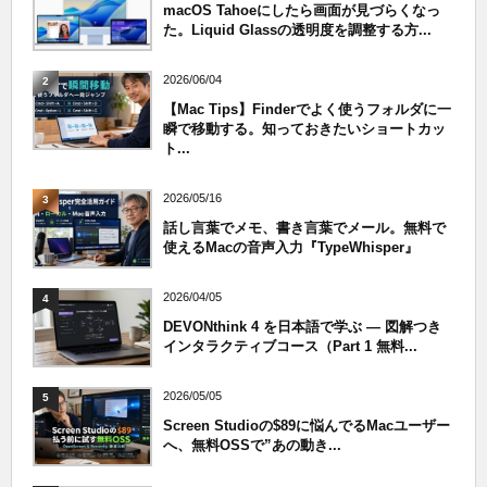
macOS Tahoeにしたら画面が見づらくなっ
た。Liquid Glassの透明度を調整する方...
2026/06/04
2
【Mac Tips】Finderでよく使うフォルダに一
瞬で移動する。知っておきたいショートカッ
ト...
2026/05/16
3
話し言葉でメモ、書き言葉でメール。無料で
使えるMacの音声入力『TypeWhisper』
2026/04/05
4
DEVONthink 4 を日本語で学ぶ — 図解つき
インタラクティブコース（Part 1 無料...
2026/05/05
5
Screen Studioの$89に悩んでるMacユーザー
へ、無料OSSで”あの動き...