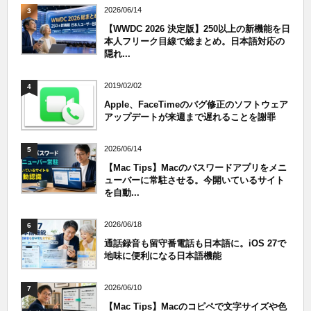
2026/06/14
3
【WWDC 2026 決定版】250以上の新機能を日
本人フリーク目線で総まとめ。日本語対応の
隠れ...
2019/02/02
4
Apple、FaceTimeのバグ修正のソフトウェア
アップデートが来週まで遅れることを謝罪
2026/06/14
5
【Mac Tips】Macのパスワードアプリをメニ
ューバーに常駐させる。今開いているサイト
を自動...
2026/06/18
6
通話録音も留守番電話も日本語に。iOS 27で
地味に便利になる日本語機能
2026/06/10
7
【Mac Tips】Macのコピペで文字サイズや色