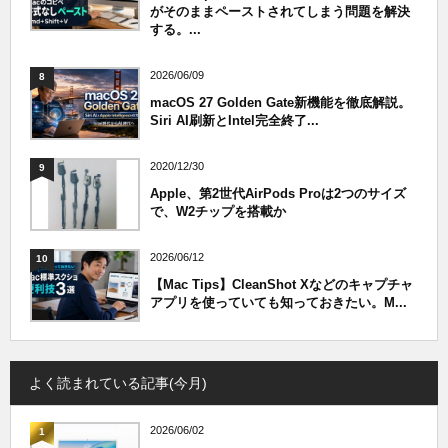
がそのままペーストされてしまう問題を解決
する。...
2026/06/09
8
macOS 27 Golden Gate新機能を徹底解説。
Siri AI刷新とIntel完全終了...
2020/12/30
9
Apple、第2世代AirPods Proは2つのサイズ
で、W2チップを搭載か
2026/06/12
10
【Mac Tips】CleanShot Xなどのキャプチャ
アプリを使っていても知っておきたい。M...
よく読まれている記事(今月)
2026/06/02
1