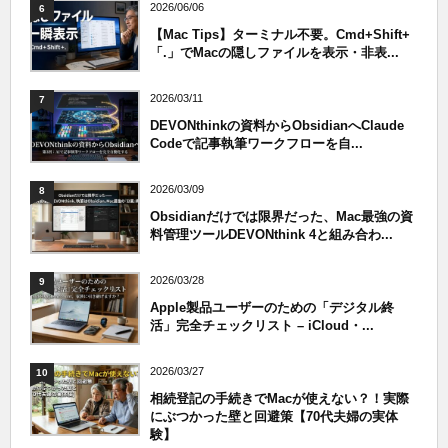
2026/06/06
6
【Mac Tips】ターミナル不要。Cmd+Shift+
「.」でMacの隠しファイルを表示・非表...
2026/03/11
7
DEVONthinkの資料からObsidianへClaude
Codeで記事執筆ワークフローを自...
2026/03/09
8
Obsidianだけでは限界だった、Mac最強の資
料管理ツールDEVONthink 4と組み合わ...
2026/03/28
9
Apple製品ユーザーのための「デジタル終
活」完全チェックリスト – iCloud・...
2026/03/27
10
相続登記の手続きでMacが使えない？！実際
にぶつかった壁と回避策【70代夫婦の実体
験】