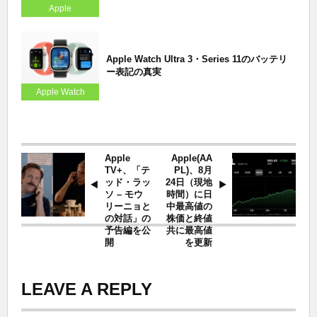
Apple
Apple Watch Ultra 3・Series 11のバッテリ
ー表記の真実
Apple Watch
Apple
Apple(AA
TV+、「テ
PL)、8月
ッド・ラッ
24日（現地
ソ – モウ
時間）に日
リーニョと
中最高値の
の対話」の
株価と終値
予告編を公
共に最高値
開
を更新
LEAVE A REPLY