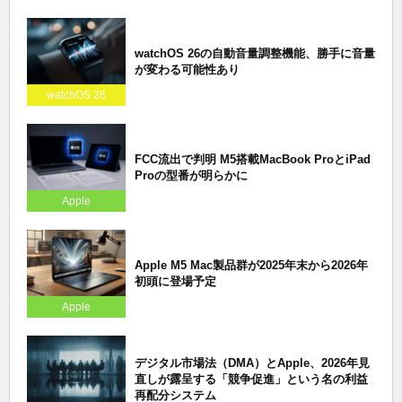
watchOS 26の自動音量調整機能、勝手に音量
が変わる可能性あり
watchOS 26
FCC流出で判明 M5搭載MacBook ProとiPad
Proの型番が明らかに
Apple
Apple M5 Mac製品群が2025年末から2026年
初頭に登場予定
Apple
デジタル市場法（DMA）とApple、2026年見
直しが露呈する「競争促進」という名の利益
再配分システム