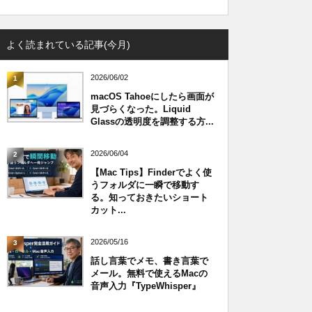
よく読まれている記事(今月)
2026/06/02
1
macOS Tahoeにしたら画面が
見づらくなった。Liquid
Glassの透明度を調整する方...
2026/06/04
2
【Mac Tips】Finderでよく使
うフォルダに一瞬で移動す
る。知っておきたいショート
カット...
2026/05/16
3
話し言葉でメモ、書き言葉で
メール。無料で使えるMacの
音声入力『TypeWhisper』