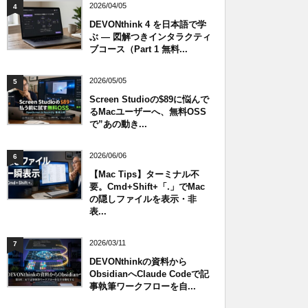
2026/04/05
4
DEVONthink 4 を日本語で学
ぶ — 図解つきインタラクティ
ブコース（Part 1 無料...
2026/05/05
5
Screen Studioの$89に悩んで
るMacユーザーへ、無料OSS
で”あの動き...
2026/06/06
6
【Mac Tips】ターミナル不
要。Cmd+Shift+「.」でMac
の隠しファイルを表示・非
表...
2026/03/11
7
DEVONthinkの資料から
ObsidianへClaude Codeで記
事執筆ワークフローを自...