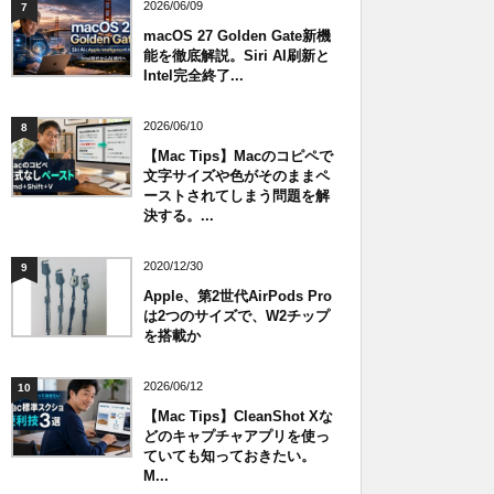
2026/06/09
7
macOS 27 Golden Gate新機
能を徹底解説。Siri AI刷新と
Intel完全終了...
2026/06/10
8
【Mac Tips】Macのコピペで
文字サイズや色がそのままペ
ーストされてしまう問題を解
決する。...
2020/12/30
9
Apple、第2世代AirPods Pro
は2つのサイズで、W2チップ
を搭載か
2026/06/12
10
【Mac Tips】CleanShot Xな
どのキャプチャアプリを使っ
ていても知っておきたい。
M...