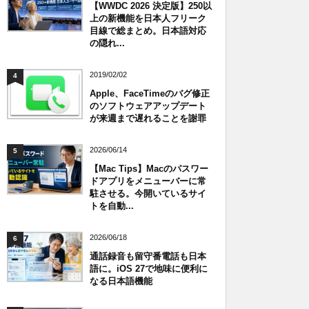
【WWDC 2026 決定版】250以
上の新機能を日本人フリーク
目線で総まとめ。日本語対応
の隠れ...
2019/02/02
4
Apple、FaceTimeのバグ修正
のソフトウェアアップデート
が来週まで遅れることを謝罪
2026/06/14
5
【Mac Tips】Macのパスワー
ドアプリをメニューバーに常
駐させる。今開いているサイ
トを自動...
2026/06/18
6
通話録音も留守番電話も日本
語に。iOS 27で地味に便利に
なる日本語機能