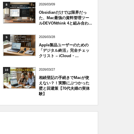
2026/03/09
8
Obsidianだけでは限界だっ
た、Mac最強の資料管理ツー
ルDEVONthink 4と組み合わ...
2026/03/28
9
Apple製品ユーザーのための
「デジタル終活」完全チェッ
クリスト – iCloud・...
2026/03/27
10
相続登記の手続きでMacが使
えない？！実際にぶつかった
壁と回避策【70代夫婦の実体
験】