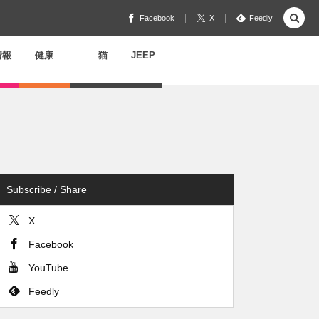
Facebook
X
Feedly
情報
健康
猫
JEEP
Subscribe / Share
X
Facebook
YouTube
Feedly