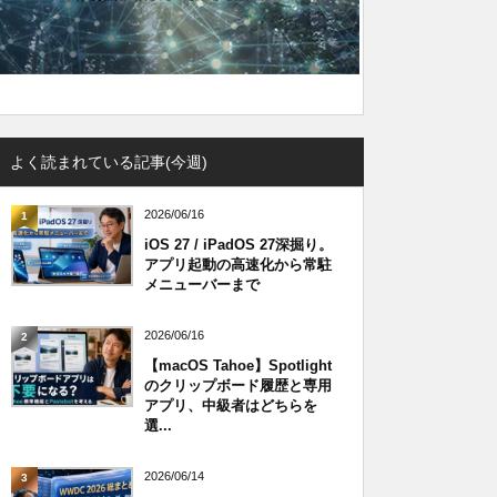
よく読まれている記事(今週)
2026/06/16
1
iOS 27 / iPadOS 27深掘り。
アプリ起動の高速化から常駐
メニューバーまで
2026/06/16
2
【macOS Tahoe】Spotlight
のクリップボード履歴と専用
アプリ、中級者はどちらを
選...
2026/06/14
3