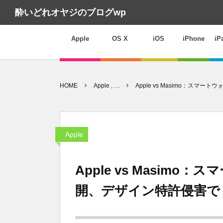
酔いどれオヤジのブログwp
Apple
OS X
iOS
iPhone
iP
HOME
Apple , …
Apple vs Masimo：スマ
Apple
Apple vs Masim
開、デザイン特許侵害で Ap