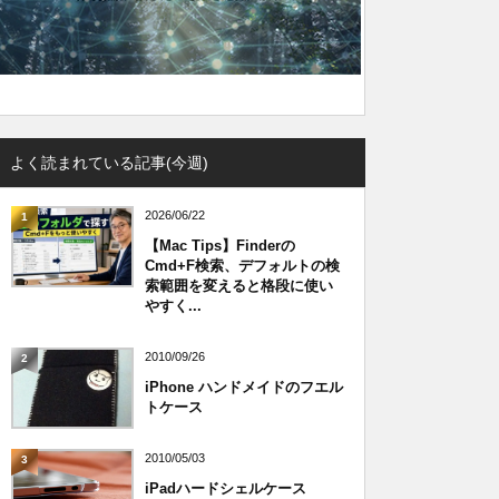
よく読まれている記事(今週)
2026/06/22
1
【Mac Tips】Finderの
Cmd+F検索、デフォルトの検
索範囲を変えると格段に使い
やすく...
2010/09/26
2
iPhone ハンドメイドのフエル
トケース
2010/05/03
3
iPadハードシェルケース