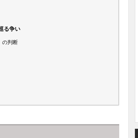
巡る争い
）の判断