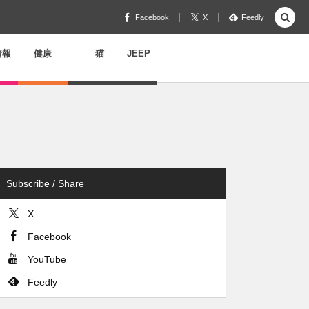
Facebook
X
Feedly
情報
健康
猫
JEEP
Subscribe / Share
X
Facebook
YouTube
Feedly