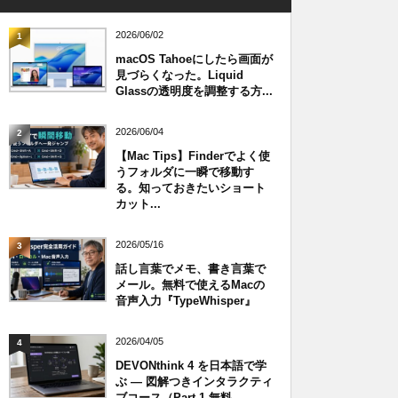
2026/06/02
1
macOS Tahoeにしたら画面が
見づらくなった。Liquid
Glassの透明度を調整する方...
2026/06/04
2
【Mac Tips】Finderでよく使
うフォルダに一瞬で移動す
る。知っておきたいショート
カット...
2026/05/16
3
話し言葉でメモ、書き言葉で
メール。無料で使えるMacの
音声入力『TypeWhisper』
2026/04/05
4
DEVONthink 4 を日本語で学
ぶ — 図解つきインタラクティ
ブコース（Part 1 無料...