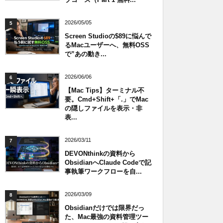
2026/05/05
5
Screen Studioの$89に悩んで
るMacユーザーへ、無料OSS
で”あの動き...
2026/06/06
6
【Mac Tips】ターミナル不
要。Cmd+Shift+「.」でMac
の隠しファイルを表示・非
表...
2026/03/11
7
DEVONthinkの資料から
ObsidianへClaude Codeで記
事執筆ワークフローを自...
2026/03/09
8
Obsidianだけでは限界だっ
た、Mac最強の資料管理ツー