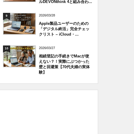
ルDEVONthink 4と組み合わ...
2026/03/28
9
Apple製品ユーザーのための
「デジタル終活」完全チェッ
クリスト – iCloud・...
2026/03/27
10
相続登記の手続きでMacが使
えない？！実際にぶつかった
壁と回避策【70代夫婦の実体
験】