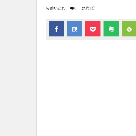
酔いどれ
0
約3分
by