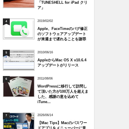
「TUNESHELL for iPad クリ
ア」
2019/02/02
4
Apple、FaceTimeのバグ修正
のソフトウェアアップデート
が来週まで遅れることを謝罪
2010/06/16
5
AppleからMac OS X v10.6.4
アップデートがリリース
2011/08/06
6
WordPressに移行して訪問し
て頂いた方が100万人を超えま
した、感謝の意を込めて
iTune...
2026/06/14
7
【Mac Tips】Macのパスワー
ドアプリをメニューバーに常