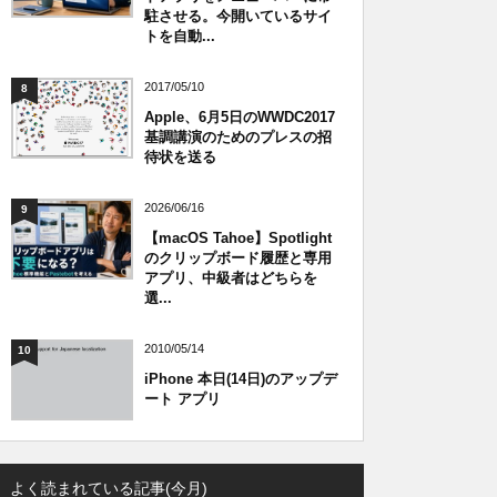
駐させる。今開いているサイ
トを自動...
2017/05/10
8
Apple、6月5日のWWDC2017
基調講演のためのプレスの招
待状を送る
2026/06/16
9
【macOS Tahoe】Spotlight
のクリップボード履歴と専用
アプリ、中級者はどちらを
選...
2010/05/14
10
iPhone 本日(14日)のアップデ
ート アプリ
よく読まれている記事(今月)