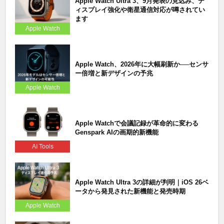
Apple Watch Ultra 3、9月発表の見込み、デ
ィスプレイ強化や衛星通信対応が噂されてい
ます
Apple Watch
Apple Watch、2026年に大幅刷新か──センサ
ー倍増と新デザインの予兆
Apple Watch
Apple Watchで会議記録が革命的に変わる
Genspark AIの画期的新機能
AI Tools
Apple Watch Ultra 3の詳細が判明｜iOS 26ベ
ータから発見された新機能と発売時期
Apple Watch