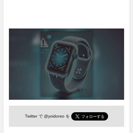
Twitter で
@yoidoreo
を