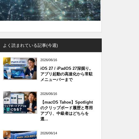
よく読まれている記事(今週)
2026/06/16
1
iOS 27 / iPadOS 27深掘り。
アプリ起動の高速化から常駐
メニューバーまで
2026/06/16
2
【macOS Tahoe】Spotlight
のクリップボード履歴と専用
アプリ、中級者はどちらを
選...
2026/06/14
3