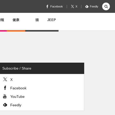
Facebook
X
Feedly
情報
健康
猫
JEEP
Subscribe / Share
X
Facebook
YouTube
Feedly