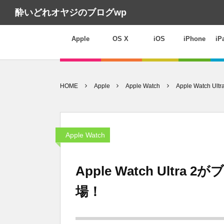
酔いどれオヤジのブログwp
Apple
OS X
iOS
iPhone
iP
HOME
Apple
Apple Watch
Apple Watc
Apple Watch
Apple Watch Ult
場！