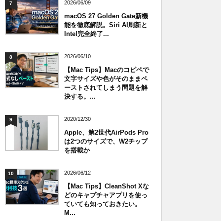
2026/06/09
7
macOS 27 Golden Gate新機
能を徹底解説。Siri AI刷新と
Intel完全終了...
2026/06/10
8
【Mac Tips】Macのコピペで
文字サイズや色がそのままペ
ーストされてしまう問題を解
決する。...
2020/12/30
9
Apple、第2世代AirPods Pro
は2つのサイズで、W2チップ
を搭載か
2026/06/12
10
【Mac Tips】CleanShot Xな
どのキャプチャアプリを使っ
ていても知っておきたい。
M...