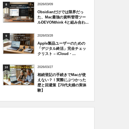
2026/03/09
8
Obsidianだけでは限界だっ
た、Mac最強の資料管理ツー
ルDEVONthink 4と組み合わ...
2026/03/28
9
Apple製品ユーザーのための
「デジタル終活」完全チェッ
クリスト – iCloud・...
2026/03/27
10
相続登記の手続きでMacが使
えない？！実際にぶつかった
壁と回避策【70代夫婦の実体
験】