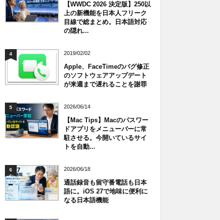
【WWDC 2026 決定版】250以
上の新機能を日本人フリーク
目線で総まとめ。日本語対応
の隠れ...
2019/02/02
4
Apple、FaceTimeのバグ修正
のソフトウェアアップデート
が来週まで遅れることを謝罪
2026/06/14
5
【Mac Tips】Macのパスワー
ドアプリをメニューバーに常
駐させる。今開いているサイ
トを自動...
2026/06/18
6
通話録音も留守番電話も日本
語に。iOS 27で地味に便利に
なる日本語機能