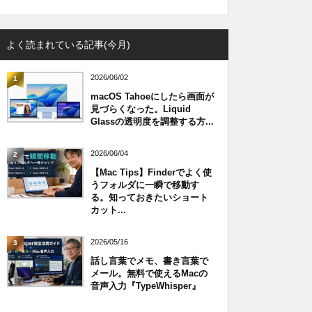
よく読まれている記事(今月)
2026/06/02
1
macOS Tahoeにしたら画面が
見づらくなった。Liquid
Glassの透明度を調整する方...
2026/06/04
2
【Mac Tips】Finderでよく使
うフォルダに一瞬で移動す
る。知っておきたいショート
カット...
2026/05/16
3
話し言葉でメモ、書き言葉で
メール。無料で使えるMacの
音声入力『TypeWhisper』