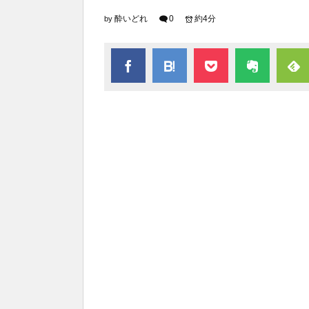
酔いどれ
0
約4分
by