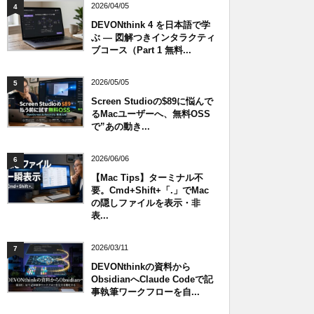
2026/04/05
4
DEVONthink 4 を日本語で学
ぶ — 図解つきインタラクティ
ブコース（Part 1 無料...
2026/05/05
5
Screen Studioの$89に悩んで
るMacユーザーへ、無料OSS
で”あの動き...
2026/06/06
6
【Mac Tips】ターミナル不
要。Cmd+Shift+「.」でMac
の隠しファイルを表示・非
表...
2026/03/11
7
DEVONthinkの資料から
ObsidianへClaude Codeで記
事執筆ワークフローを自...