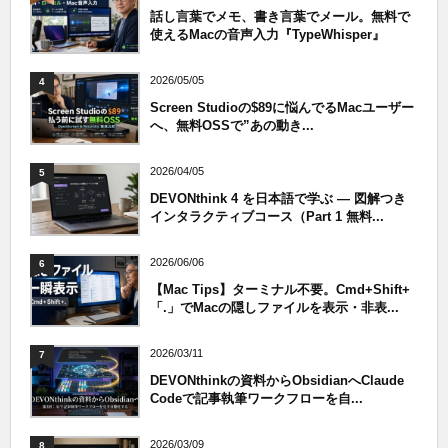
話し言葉でメモ、書き言葉でメール。無料で
使えるMacの音声入力『TypeWhisper』
2026/05/05
4
Screen Studioの$89に悩んでるMacユーザー
へ、無料OSSで”あの動き...
2026/04/05
5
DEVONthink 4 を日本語で学ぶ — 図解つき
インタラクティブコース（Part 1 無料...
2026/06/06
6
【Mac Tips】ターミナル不要。Cmd+Shift+
「.」でMacの隠しファイルを表示・非表...
2026/03/11
7
DEVONthinkの資料からObsidianへClaude
Codeで記事執筆ワークフローを自...
2026/03/09
8