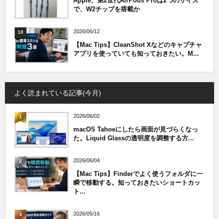
Apple、第2世代AirPods Proは2つのサイズ
で、W2チップを搭載か
2026/06/12
10
【Mac Tips】CleanShot Xなどのキャプチャ
アプリを使っていても知っておきたい。M...
よく読まれている記事(今月)
2026/06/02
1
macOS Tahoeにしたら画面が見づらくなっ
た。Liquid Glassの透明度を調整する方...
2026/06/04
2
【Mac Tips】Finderでよく使うフォルダに一
瞬で移動する。知っておきたいショートカッ
ト...
2026/05/16
3