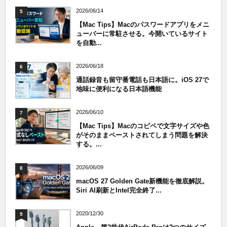
2026/06/14
5
【Mac Tips】Macのパスワードアプリをメニ
ューバーに常駐させる。今開いているサイト
を自動...
2026/06/18
6
通話録音も留守番電話も日本語に。iOS 27で
地味に便利になる日本語機能
2026/06/10
7
【Mac Tips】Macのコピペで文字サイズや色
がそのままペーストされてしまう問題を解決
する。...
2026/06/09
8
macOS 27 Golden Gate新機能を徹底解説。
Siri AI刷新とIntel完全終了...
2020/12/30
9