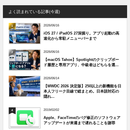
よく読まれている記事(今週)
2026/06/16
1
iOS 27 / iPadOS 27深掘り。アプリ起動の高
速化から常駐メニューバーまで
2026/06/16
2
【macOS Tahoe】Spotlightのクリップボー
ド履歴と専用アプリ、中級者はどちらを選...
2026/06/14
3
【WWDC 2026 決定版】250以上の新機能を日
本人フリーク目線で総まとめ。日本語対応の
隠れ...
2019/02/02
4
Apple、FaceTimeのバグ修正のソフトウェア
アップデートが来週まで遅れることを謝罪