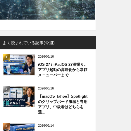
よく読まれている記事(今週)
2026/06/16
1
iOS 27 / iPadOS 27深掘り。
アプリ起動の高速化から常駐
メニューバーまで
2026/06/16
2
【macOS Tahoe】Spotlight
のクリップボード履歴と専用
アプリ、中級者はどちらを
選...
2026/06/14
3