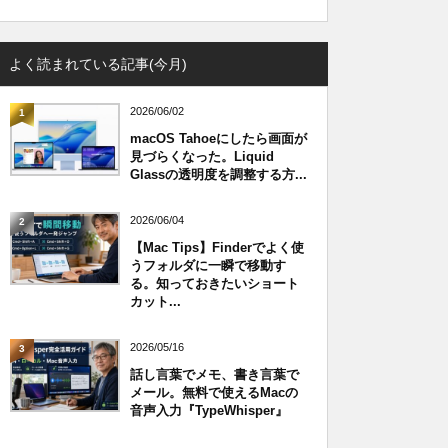
よく読まれている記事(今月)
2026/06/02
1
macOS Tahoeにしたら画面が
見づらくなった。Liquid
Glassの透明度を調整する方...
2026/06/04
2
【Mac Tips】Finderでよく使
うフォルダに一瞬で移動す
る。知っておきたいショート
カット...
2026/05/16
3
話し言葉でメモ、書き言葉で
メール。無料で使えるMacの
音声入力『TypeWhisper』