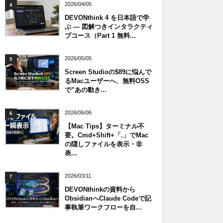
2026/04/05
4
DEVONthink 4 を日本語で学
ぶ — 図解つきインタラクティ
ブコース（Part 1 無料...
2026/05/05
5
Screen Studioの$89に悩んで
るMacユーザーへ、無料OSS
で”あの動き...
2026/06/06
6
【Mac Tips】ターミナル不
要。Cmd+Shift+「.」でMac
の隠しファイルを表示・非
表...
2026/03/11
7
DEVONthinkの資料から
ObsidianへClaude Codeで記
事執筆ワークフローを自...