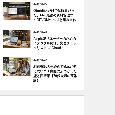
2026/03/09
8
Obsidianだけでは限界だっ
た、Mac最強の資料管理ツー
ルDEVONthink 4と組み合わ...
2026/03/28
9
Apple製品ユーザーのための
「デジタル終活」完全チェッ
クリスト – iCloud・...
2026/03/27
10
相続登記の手続きでMacが使
えない？！実際にぶつかった
壁と回避策【70代夫婦の実体
験】