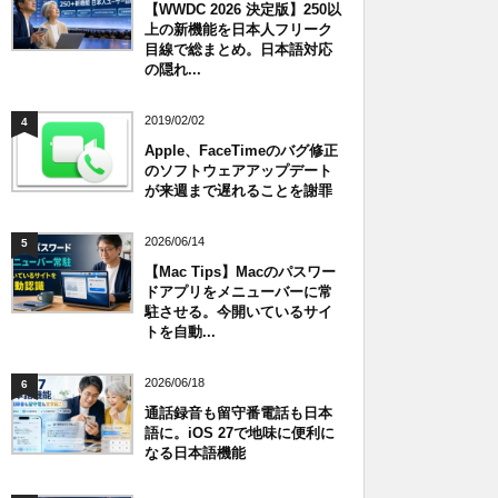
【WWDC 2026 決定版】250以
上の新機能を日本人フリーク
目線で総まとめ。日本語対応
の隠れ...
2019/02/02
4
Apple、FaceTimeのバグ修正
のソフトウェアアップデート
が来週まで遅れることを謝罪
2026/06/14
5
【Mac Tips】Macのパスワー
ドアプリをメニューバーに常
駐させる。今開いているサイ
トを自動...
2026/06/18
6
通話録音も留守番電話も日本
語に。iOS 27で地味に便利に
なる日本語機能