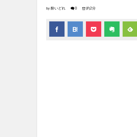
酔いどれ
0
約2分
by