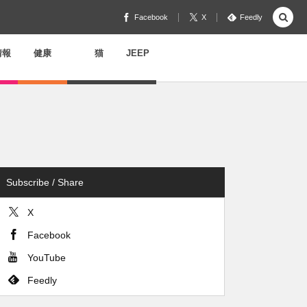
Facebook
X
Feedly
情報
健康
猫
JEEP
Subscribe / Share
X
Facebook
YouTube
Feedly