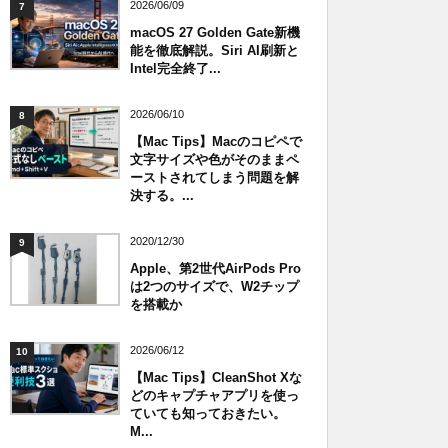
2026/06/09
7
macOS 27 Golden Gate新機
能を徹底解説。Siri AI刷新と
Intel完全終了...
2026/06/10
8
【Mac Tips】Macのコピペで
文字サイズや色がそのままペ
ーストされてしまう問題を解
決する。...
2020/12/30
9
Apple、第2世代AirPods Pro
は2つのサイズで、W2チップ
を搭載か
2026/06/12
10
【Mac Tips】CleanShot Xな
どのキャプチャアプリを使っ
ていても知っておきたい。
M...