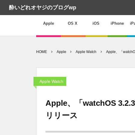
酔いどれオヤジのブログwp
Apple
OS X
iOS
iPhone
iP
HOME
Apple
Apple Watch
Apple、「watch
Apple Watch
Apple、「watchOS 3.2.
リリース