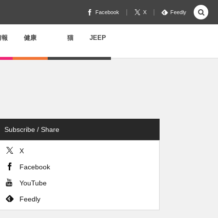
Facebook
X
Feedly
情報
健康
猫
JEEP
Subscribe / Share
X
Facebook
YouTube
Feedly