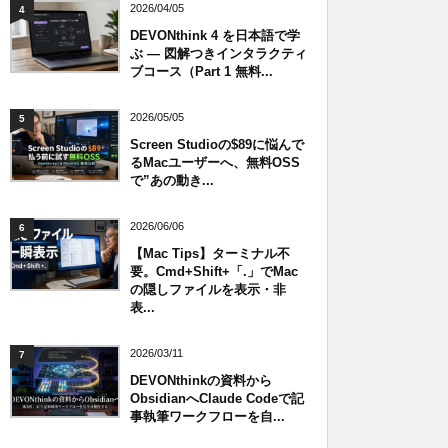
2026/04/05
4
DEVONthink 4 を日本語で学
ぶ — 図解つきインタラクティ
ブコース（Part 1 無料...
2026/05/05
5
Screen Studioの$89に悩んで
るMacユーザーへ、無料OSS
で”あの動き...
2026/06/06
6
【Mac Tips】ターミナル不
要。Cmd+Shift+「.」でMac
の隠しファイルを表示・非
表...
2026/03/11
7
DEVONthinkの資料から
ObsidianへClaude Codeで記
事執筆ワークフローを自...