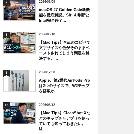
2026/06/09
7
macOS 27 Golden Gate新機
能を徹底解説。Siri AI刷新と
Intel完全終了...
2026/06/10
8
【Mac Tips】Macのコピペで
文字サイズや色がそのままペ
ーストされてしまう問題を解
決する。...
2020/12/30
9
Apple、第2世代AirPods Pro
は2つのサイズで、W2チップ
を搭載か
2026/06/12
10
【Mac Tips】CleanShot Xな
どのキャプチャアプリを使っ
ていても知っておきたい。
M...