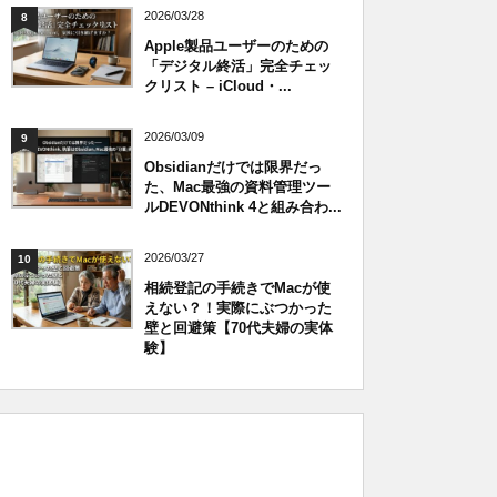
2026/03/28
8
Apple製品ユーザーのための
「デジタル終活」完全チェッ
クリスト – iCloud・...
2026/03/09
9
Obsidianだけでは限界だっ
た、Mac最強の資料管理ツー
ルDEVONthink 4と組み合わ...
2026/03/27
10
相続登記の手続きでMacが使
えない？！実際にぶつかった
壁と回避策【70代夫婦の実体
験】