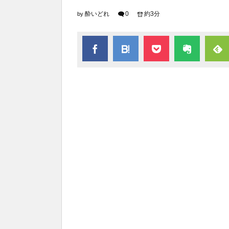
酔いどれ
0
約3分
by