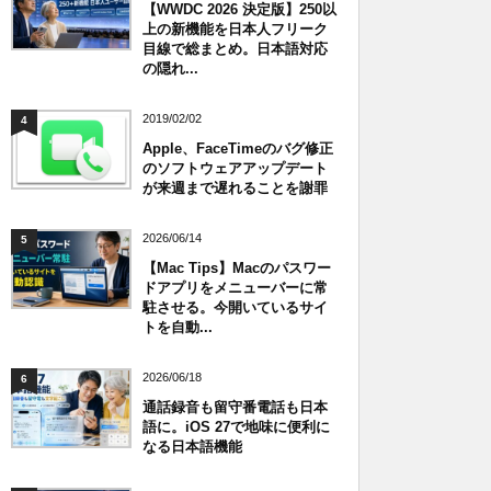
【WWDC 2026 決定版】250以
上の新機能を日本人フリーク
目線で総まとめ。日本語対応
の隠れ...
2019/02/02
4
Apple、FaceTimeのバグ修正
のソフトウェアアップデート
が来週まで遅れることを謝罪
2026/06/14
5
【Mac Tips】Macのパスワー
ドアプリをメニューバーに常
駐させる。今開いているサイ
トを自動...
2026/06/18
6
通話録音も留守番電話も日本
語に。iOS 27で地味に便利に
なる日本語機能