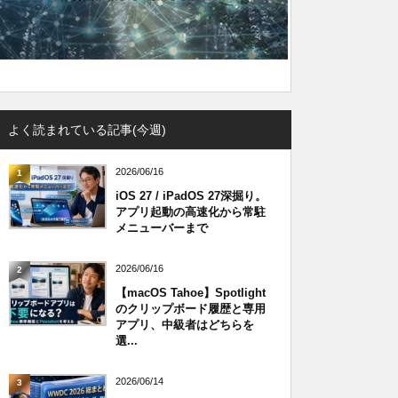
よく読まれている記事(今週)
2026/06/16
1
iOS 27 / iPadOS 27深掘り。
アプリ起動の高速化から常駐
メニューバーまで
2026/06/16
2
【macOS Tahoe】Spotlight
のクリップボード履歴と専用
アプリ、中級者はどちらを
選...
2026/06/14
3