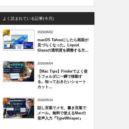
よく読まれている記事(今月)
2026/06/02
1
macOS Tahoeにしたら画面が
見づらくなった。Liquid
Glassの透明度を調整する方...
2026/06/04
2
【Mac Tips】Finderでよく使
うフォルダに一瞬で移動す
る。知っておきたいショート
カット...
2026/05/16
3
話し言葉でメモ、書き言葉で
メール。無料で使えるMacの
音声入力『TypeWhisper』